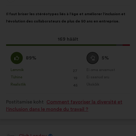
kodanikega konsulteerimiste
esitaja:
analüüsimise rikastamiseks
Ettepaneku
Häälte
Il faut briser les stéréotypes liés à l’âge et améliorer l’inclusion et
koondatud viisil
sisu:
jaotus:
l'évolution des collaborateurs de plus de 50 ans en entreprise.
Sotsiaalvõrgustikud:
küpsised, mis
aitavad meil sotsiaalvõrgustike abil
Selle
169 häält
oma mõju optimeerida
ettepaneku
hääled:
Olen
Olen
89%
5%
nõus
erapooletu
:
:
Lemmik
Ei oma arvamust
:
korda
:
korda
27
See
See
Tühine
Ei saanud aru
:
korda
:
korda
19
ettepanek
ettepanek
Realistlik
Ükskõik
:
korda
:
korda
45
kvalifitseeriti
kvalifitseeriti
järgmiselt:
järgmiselt:
Postitamise koht
Comment favoriser la diversité et
l'inclusion dans le monde du travail ?
Club Landoy