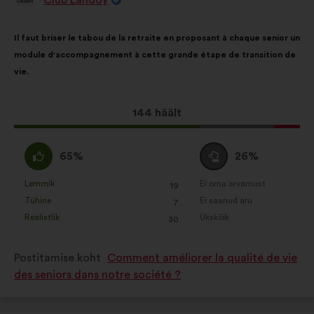
Ettepaneku
esitaja:
Ettepaneku
Häälte
Il faut briser le tabou de la retraite en proposant à chaque senior un
sisu:
jaotus:
module d'accompagnement à cette grande étape de transition de
vie.
Selle
144 häält
ettepaneku
hääled:
Olen
Olen
65%
26%
nõus
erapooletu
:
:
Lemmik
Ei oma arvamust
:
korda
:
korda
19
See
See
Tühine
Ei saanud aru
:
korda
:
korda
7
ettepanek
ettepanek
Realistlik
Ükskõik
:
korda
:
korda
30
kvalifitseeriti
kvalifitseeriti
järgmiselt:
järgmiselt:
Postitamise koht
Comment améliorer la qualité de vie
des seniors dans notre société ?