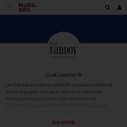
SAIDI
Logi
siss
MAKE.ORG
AVALEHELE
TUTVU
Elulugu:
ISIKU
CLUB
LANDOY
ORGANISATSIOONI
CLUB LANDOY
PROFIILIGA
NIMI:
Le Club Landoy est un collectif d’acteurs publics et
privés engagés, unis pour faire de la transition
démographique un levier d’accélération de
l’innovation sociale. Créé à l’initiative du groupe
Bayard, il co-produit des réflexions et des travaux à la
fois prospectifs et prédictifs.
KUVA ROHKEM