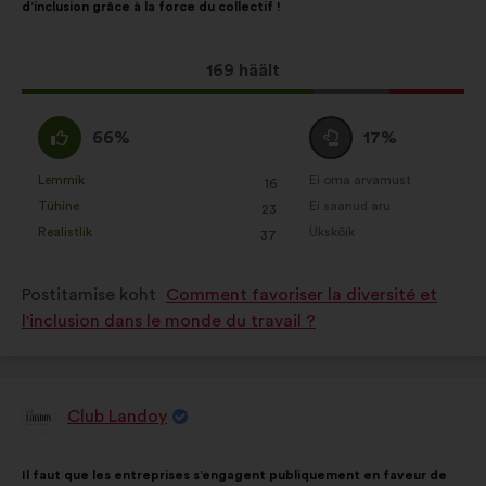
d’inclusion grâce à la force du collectif !
Selle
169 häält
ettepaneku
hääled:
Olen
Olen
66%
17%
nõus
erapooletu
:
:
Lemmik
Ei oma arvamust
:
korda
:
korda
16
See
See
Tühine
Ei saanud aru
:
korda
:
korda
23
ettepanek
ettepanek
Realistlik
Ükskõik
:
korda
:
korda
37
kvalifitseeriti
kvalifitseeriti
järgmiselt:
järgmiselt:
Postitamise koht
Comment favoriser la diversité et
l'inclusion dans le monde du travail ?
Club Landoy
Ettepaneku
esitaja:
Ettepaneku
Häälte
Il faut que les entreprises s’engagent publiquement en faveur de
sisu:
jaotus: