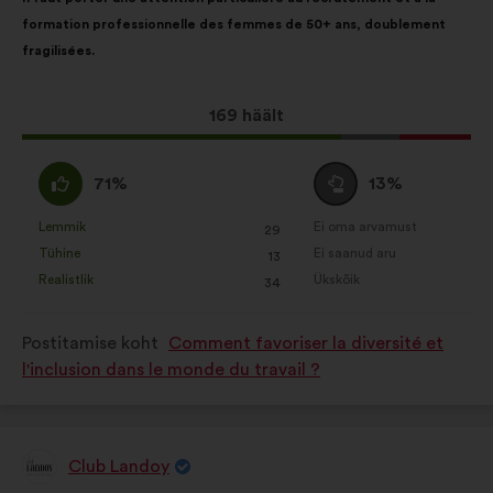
sisu:
jaotus:
formation professionnelle des femmes de 50+ ans, doublement
fragilisées.
Selle
169 häält
ettepaneku
hääled:
Olen
Olen
71%
13%
nõus
erapooletu
:
:
Lemmik
Ei oma arvamust
:
korda
:
korda
29
See
See
Tühine
Ei saanud aru
:
korda
:
korda
13
ettepanek
ettepanek
Realistlik
Ükskõik
:
korda
:
korda
34
kvalifitseeriti
kvalifitseeriti
järgmiselt:
järgmiselt:
Postitamise koht
Comment favoriser la diversité et
l'inclusion dans le monde du travail ?
Club Landoy
Ettepaneku
esitaja: