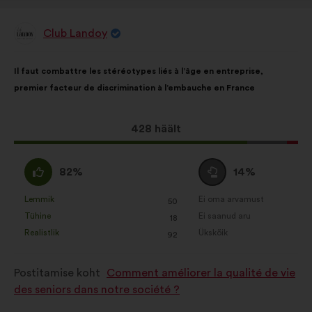
Club Landoy
Ettepaneku
esitaja:
Ettepaneku
Häälte
Il faut combattre les stéréotypes liés à l’âge en entreprise,
sisu:
jaotus:
premier facteur de discrimination à l’embauche en France
Selle
428 häält
ettepaneku
hääled:
Olen
Olen
82%
14%
nõus
erapooletu
:
:
Lemmik
Ei oma arvamust
:
korda
:
korda
50
See
See
Tühine
Ei saanud aru
:
korda
:
korda
18
ettepanek
ettepanek
Realistlik
Ükskõik
:
korda
:
korda
92
kvalifitseeriti
kvalifitseeriti
järgmiselt:
järgmiselt:
Postitamise koht
Comment améliorer la qualité de vie
des seniors dans notre société ?