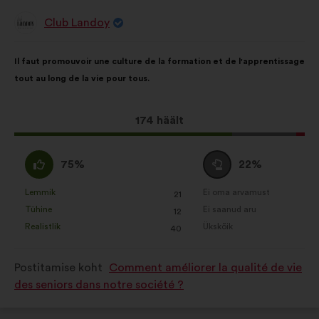
Club Landoy
Ettepaneku
esitaja:
Ettepaneku
Häälte
Il faut promouvoir une culture de la formation et de l'apprentissage
sisu:
jaotus:
tout au long de la vie pour tous.
Selle
174 häält
ettepaneku
hääled:
Olen
Olen
75%
22%
nõus
erapooletu
:
:
Lemmik
Ei oma arvamust
:
korda
:
korda
21
See
See
Tühine
Ei saanud aru
:
korda
:
korda
12
ettepanek
ettepanek
Realistlik
Ükskõik
:
korda
:
korda
40
kvalifitseeriti
kvalifitseeriti
järgmiselt:
järgmiselt:
Postitamise koht
Comment améliorer la qualité de vie
des seniors dans notre société ?