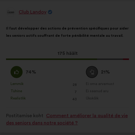
Club Landoy
Ettepaneku
esitaja:
Ettepaneku
Häälte
Il faut développer des actions de prévention spécifiques pour aider
sisu:
jaotus:
les seniors actifs souffrant de forte pénibilité mentale au travail.
Selle
175 häält
ettepaneku
hääled:
Olen
Olen
74%
21%
nõus
erapooletu
:
:
Lemmik
Ei oma arvamust
:
korda
:
korda
28
See
See
Tühine
Ei saanud aru
:
korda
:
korda
7
ettepanek
ettepanek
Realistlik
Ükskõik
:
korda
:
korda
43
kvalifitseeriti
kvalifitseeriti
järgmiselt:
järgmiselt:
Postitamise koht
Comment améliorer la qualité de vie
des seniors dans notre société ?