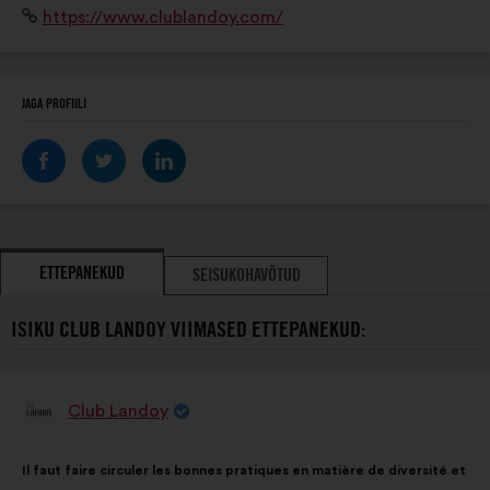
Veebisait:
https://www.clublandoy.com/
JAGA PROFIILI
ETTEPANEKUD
SEISUKOHAVÕTUD
ISIKU CLUB LANDOY VIIMASED ETTEPANEKUD:
Club Landoy
Ettepaneku
esitaja:
Ettepaneku
Häälte
Il faut faire circuler les bonnes pratiques en matière de diversité et
sisu:
jaotus: