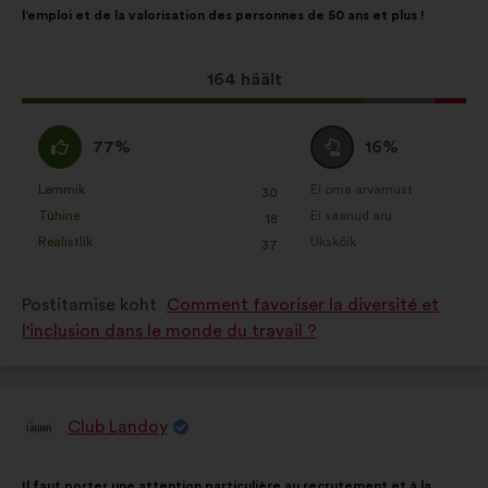
l’emploi et de la valorisation des personnes de 50 ans et plus !
Selle
164 häält
ettepaneku
hääled:
Olen
Olen
77%
16%
nõus
erapooletu
:
:
Lemmik
Ei oma arvamust
:
korda
:
korda
30
See
See
Tühine
Ei saanud aru
:
korda
:
korda
18
ettepanek
ettepanek
Realistlik
Ükskõik
:
korda
:
korda
37
kvalifitseeriti
kvalifitseeriti
järgmiselt:
järgmiselt:
Postitamise koht
Comment favoriser la diversité et
l'inclusion dans le monde du travail ?
Club Landoy
Ettepaneku
esitaja:
Ettepaneku
Häälte
Il faut porter une attention particulière au recrutement et à la