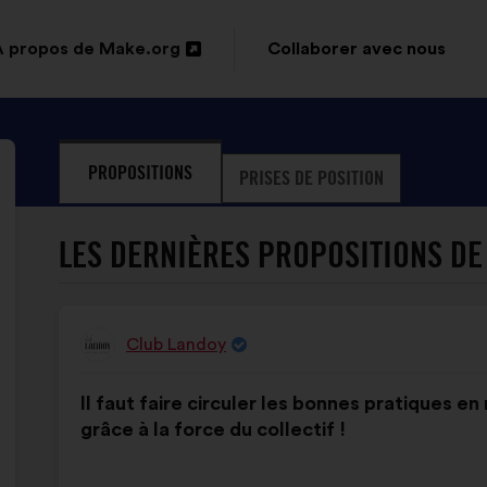
À propos de Make.org
Collaborer avec nous
Ouverture
dans
un
PROPOSITIONS
PRISES DE POSITION
nouvel
onglet
LES DERNIÈRES PROPOSITIONS DE
Club Landoy
Proposition
de
Contenu
Avec
:
Il faut faire circuler les bonnes pratiques en
de
pour
grâce à la force du collectif !
la
répartition
proposition
: