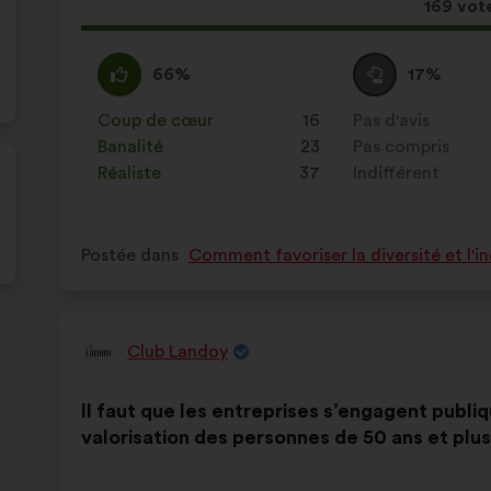
:
Cette
169 vot
proposi
a
D'accord
Cette
Vote
Cette
66%
17%
récolté
:
proposition
neutre
proposition
:
a
:
a
Coup de cœur
:
fois
16
Pas d'avis
:
fois
été
été
Banalité
:
fois
23
Pas compris
:
fois
qualifiée
qualifiée
Réaliste
:
fois
37
Indifférent
:
fois
en
en
:
:
Postée dans
Comment favoriser la diversité et l'i
Club Landoy
Proposition
de
Contenu
Avec
:
Il faut que les entreprises s’engagent publi
de
pour
valorisation des personnes de 50 ans et plus
la
répartition
proposition
: