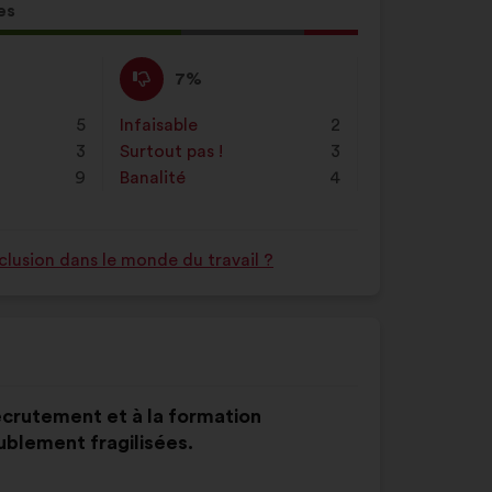
es
tion
Pas
Cette
7%
d'accord
proposition
:
a
5
Infaisable
:
fois
2
été
3
Surtout pas !
:
fois
3
qualifiée
9
Banalité
:
fois
4
en
:
nclusion dans le monde du travail ?
recrutement et à la formation
blement fragilisées.