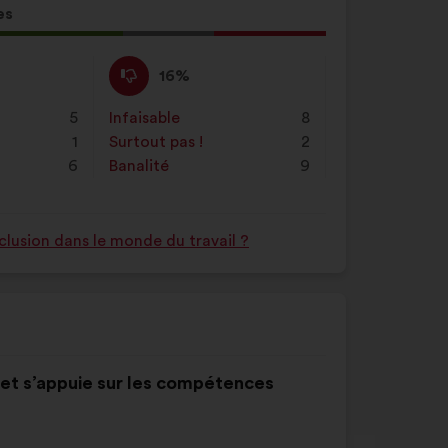
es
tion
Pas
Cette
16%
d'accord
proposition
:
a
5
Infaisable
:
fois
8
été
1
Surtout pas !
:
fois
2
qualifiée
6
Banalité
:
fois
9
en
:
nclusion dans le monde du travail ?
e et s’appuie sur les compétences