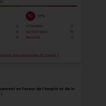
le
es
champ
tion
de
Pas
Cette
17%
recherche
d'accord
proposition
puis
:
a
5
Infaisable
:
fois
0
cliquez
été
4
Surtout pas !
:
fois
16
sur
qualifiée
9
Banalité
:
fois
7
le
en
bouton
:
"Rechercher"
nclusion dans le monde du travail ?
quement en faveur de l’emploi et de la
 !