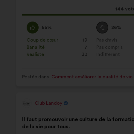
proposition
:
:
Cette
144 vot
proposi
a
D'accord
Cette
Vote
Cette
65%
26%
récolté
:
proposition
neutre
proposition
:
a
:
a
Coup de cœur
:
fois
19
Pas d'avis
:
fois
été
été
Banalité
:
fois
7
Pas compris
:
fois
qualifiée
qualifiée
Réaliste
:
fois
30
Indifférent
:
fois
en
en
:
:
Postée dans
Comment améliorer la qualité de vie 
Club Landoy
Proposition
de
Contenu
Avec
:
Il faut promouvoir une culture de la formati
de
pour
de la vie pour tous.
la
répartition