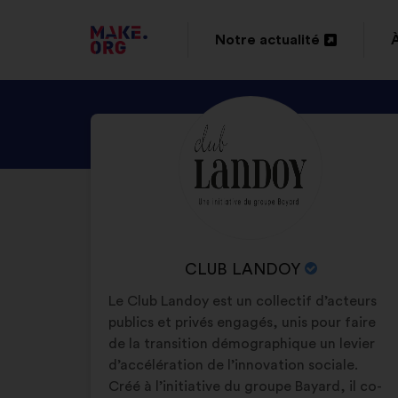
ALLER
Notre actualité
Ouverture
À
dans
L'ACCUEIL
DÉCOUVREZ
Biographie
un
DU
:
LE
nouvel
SITE
PROFIL
onglet
DE
MAKE.ORG
CLUB
LANDOY
NOM
CLUB LANDOY
DE
Le Club Landoy est un collectif d’acteurs
L'ORGANISATION
publics et privés engagés, unis pour faire
:
de la transition démographique un levier
d’accélération de l’innovation sociale.
Créé à l’initiative du groupe Bayard, il co-