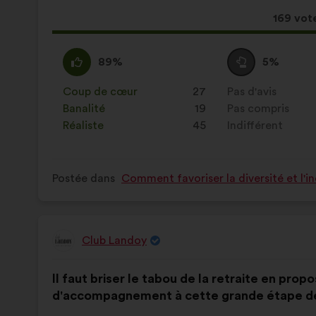
proposition
:
:
Cette
169 vot
proposi
a
D'accord
Cette
Vote
Cette
89%
5%
récolté
:
proposition
neutre
proposition
:
a
:
a
Coup de cœur
:
fois
27
Pas d'avis
:
fois
été
été
Banalité
:
fois
19
Pas compris
:
fois
qualifiée
qualifiée
Réaliste
:
fois
45
Indifférent
:
fois
en
en
:
:
Postée dans
Comment favoriser la diversité et l'i
Club Landoy
Proposition
de
Contenu
Avec
:
Il faut briser le tabou de la retraite en pro
de
pour
d'accompagnement à cette grande étape de 
la
répartition