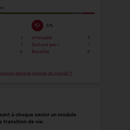
es
tion
Pas
Cette
6%
d'accord
proposition
:
a
1
Infaisable
:
fois
3
été
1
Surtout pas !
:
fois
1
qualifiée
4
Banalité
:
fois
4
en
:
nclusion dans le monde du travail ?
posant à chaque senior un module
transition de vie.