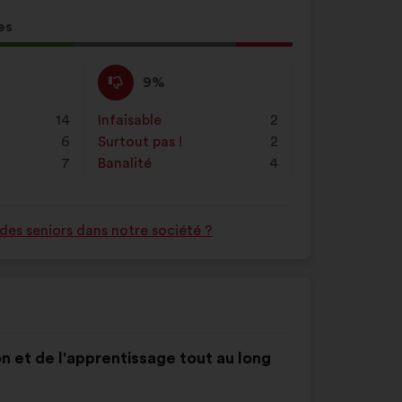
es
tion
Pas
Cette
9%
d'accord
proposition
:
a
14
Infaisable
:
fois
2
été
6
Surtout pas !
:
fois
2
qualifiée
7
Banalité
:
fois
4
en
:
des seniors dans notre société ?
on et de l'apprentissage tout au long