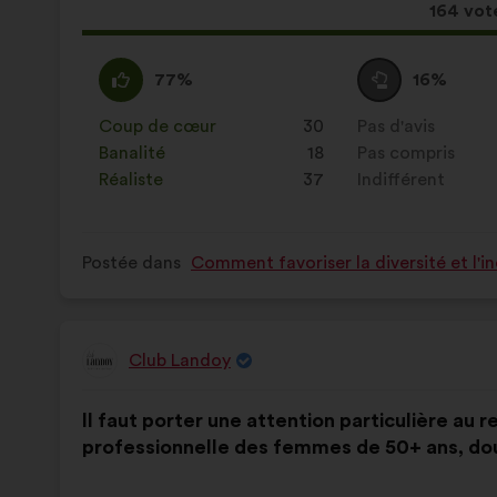
:
Cette
164 vot
proposi
a
D'accord
Cette
Vote
Cette
77%
16%
récolté
:
proposition
neutre
proposition
:
a
:
a
Coup de cœur
:
fois
30
Pas d'avis
:
fois
été
été
Banalité
:
fois
18
Pas compris
:
fois
qualifiée
qualifiée
Réaliste
:
fois
37
Indifférent
:
fois
en
en
:
:
Postée dans
Comment favoriser la diversité et l'i
Club Landoy
Proposition
de
Contenu
Avec
:
Il faut porter une attention particulière au 
de
pour
professionnelle des femmes de 50+ ans, dou
la
répartition
proposition
: