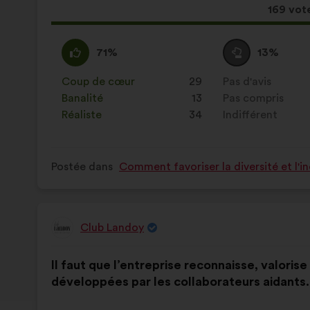
:
Cette
169 vot
proposi
a
D'accord
Cette
Vote
Cette
71%
13%
récolté
:
proposition
neutre
proposition
:
a
:
a
Coup de cœur
:
fois
29
Pas d'avis
:
fois
été
été
Banalité
:
fois
13
Pas compris
:
fois
qualifiée
qualifiée
Réaliste
:
fois
34
Indifférent
:
fois
en
en
:
:
Postée dans
Comment favoriser la diversité et l'i
Club Landoy
Proposition
de
Contenu
Avec
:
Il faut que l’entreprise reconnaisse, valoris
de
pour
développées par les collaborateurs aidants.
la
répartition
proposition
: