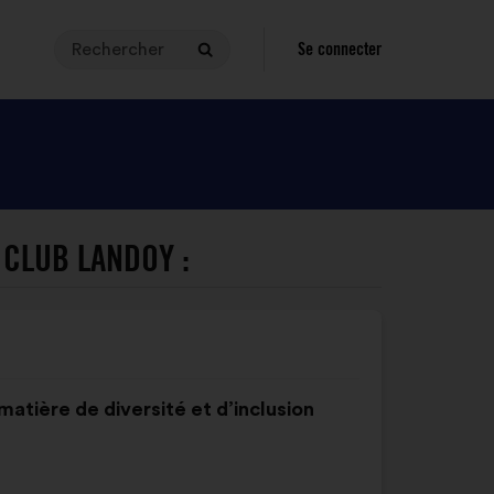
Rechercher
Pour
Se connecter
Rechercher
effectuer
une
recherche,
votre
requête
doit
être
 CLUB LANDOY :
comprise
entre
3
et
140
caratères.
 matière de diversité et d’inclusion
Saisissez
la
dans