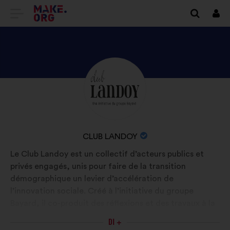
VAI
Conn
ALLA
HOME
PAGE
SCOPRI
Biografia:
DI
IL
MAKE.ORG
PROFILO
DI
NOME
CLUB LANDOY
CLUB
DELL'ORGANIZZAZIONE:
Le Club Landoy est un collectif d’acteurs publics et
LANDOY
privés engagés, unis pour faire de la transition
démographique un levier d’accélération de
l’innovation sociale. Créé à l’initiative du groupe
Bayard, il co-produit des réflexions et des travaux à la
fois prospectifs et prédictifs.
DI +