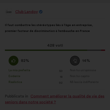
Club Landoy
Proposta
di:
Contenuto
Così
Il faut combattre les stéréotypes liés à l’âge en entreprise,
della
ripartiti:
premier facteur de discrimination à l’embauche en France
mia
proposta:
Questa
428 voti
proposta
ha
Sono
Voto
82%
14%
raccolto:
d'accordo
neutrale
:
:
La mia preferita
Non ho un'opinione
:
volte
:
volte
50
Questa
Questa
Evidente
Non ho capito
:
volte
:
volte
18
proposta
proposta
Realistica
Mi lascia indifferente
:
volte
:
volte
92
è
è
stata
stata
Pubblicata in
Comment améliorer la qualité de vie des
qualificata
qualificata
seniors dans notre société ?
come:
come: