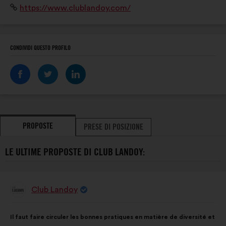
Sito
https://www.clublandoy.com/
Internet:
CONDIVIDI QUESTO PROFILO
PROPOSTE
PRESE DI POSIZIONE
LE ULTIME PROPOSTE DI CLUB LANDOY:
Club Landoy
Proposta
di:
Contenuto
Così
Il faut faire circuler les bonnes pratiques en matière de diversité et
della
ripartiti: