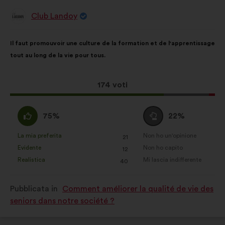
Club Landoy
Proposta
di:
Contenuto
Così
Il faut promouvoir une culture de la formation et de l'apprentissage
della
ripartiti:
tout au long de la vie pour tous.
mia
proposta:
Questa
174 voti
proposta
ha
Sono
Voto
75%
22%
raccolto:
d'accordo
neutrale
:
:
La mia preferita
Non ho un'opinione
:
volte
:
volte
21
Questa
Questa
Evidente
Non ho capito
:
volte
:
volte
12
proposta
proposta
Realistica
Mi lascia indifferente
:
volte
:
volte
40
è
è
stata
stata
Pubblicata in
Comment améliorer la qualité de vie des
qualificata
qualificata
seniors dans notre société ?
come:
come: