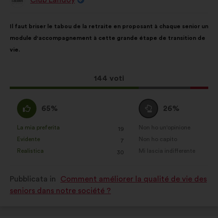
Proposta
di:
Contenuto
Così
Il faut briser le tabou de la retraite en proposant à chaque senior un
della
ripartiti:
module d'accompagnement à cette grande étape de transition de
mia
vie.
proposta:
Questa
144 voti
proposta
ha
Sono
Voto
65%
26%
raccolto:
d'accordo
neutrale
:
:
La mia preferita
Non ho un'opinione
:
volte
:
volte
19
Questa
Questa
Evidente
Non ho capito
:
volte
:
volte
7
proposta
proposta
Realistica
Mi lascia indifferente
:
volte
:
volte
30
è
è
stata
stata
Pubblicata in
Comment améliorer la qualité de vie des
qualificata
qualificata
seniors dans notre société ?
come:
come: