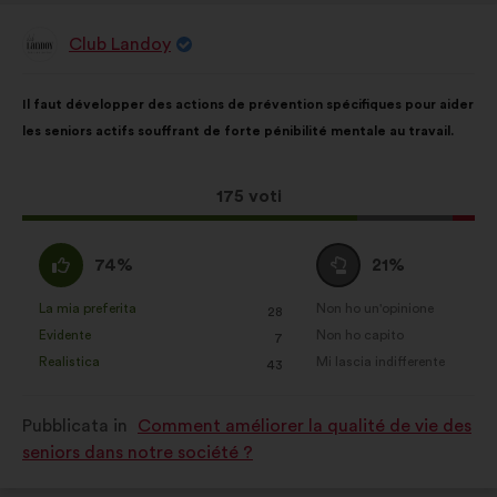
Club Landoy
Proposta
di:
Contenuto
Così
Il faut développer des actions de prévention spécifiques pour aider
della
ripartiti:
les seniors actifs souffrant de forte pénibilité mentale au travail.
mia
proposta:
Questa
175 voti
proposta
ha
Sono
Voto
74%
21%
raccolto:
d'accordo
neutrale
:
:
La mia preferita
Non ho un'opinione
:
volte
:
volte
28
Questa
Questa
Evidente
Non ho capito
:
volte
:
volte
7
proposta
proposta
Realistica
Mi lascia indifferente
:
volte
:
volte
43
è
è
stata
stata
Pubblicata in
Comment améliorer la qualité de vie des
qualificata
qualificata
seniors dans notre société ?
come:
come: