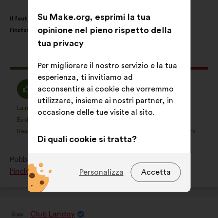
di:
Contenuto
Così
Su Make.org, esprimi la tua
Il faut libérer la parole autour des aidant(e)s pour favoriser
della
ripartiti:
opinione nel pieno rispetto della
l’instauration d’un climat de confiance en entreprise.
mia
tua privacy
proposta:
Questa
168 voti
Per migliorare il nostro servizio e la tua
proposta
esperienza, ti invitiamo ad
ha
Sono
Voto
acconsentire ai cookie che vorremmo
75%
15%
raccolto:
d'accordo
neutrale
utilizzare, insieme ai nostri partner, in
:
:
La mia preferita
Non ho un'opinione
:
volte
:
volte
25
occasione delle tue visite al sito.
Questa
Questa
Evidente
Non ho capito
:
volte
:
volte
17
proposta
proposta
Realistica
Mi lascia indifferente
:
volte
:
volte
45
è
è
Di quali cookie si tratta?
stata
stata
Tecnici:
cookie indispensabili per il
Pubblicata in
Comment favoriser la diversité et
qualificata
qualificata
funzionamento del sito
l'inclusion dans le monde du travail ?
Personalizza
Accetta
come:
come:
Preferenze:
cookie per migliorare
la tua esperienza durante la
navigazione sul sito
Club Landoy
Proposta