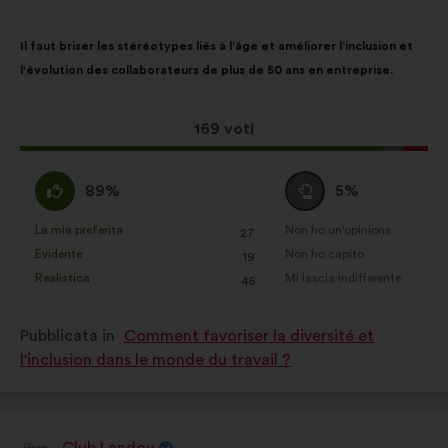
di:
Statistici:
cookie per arricchire
Contenuto
Così
l'analisi delle nostre consultazioni
Il faut briser les stéréotypes liés à l’âge et améliorer l’inclusion et
della
ripartiti:
cittadine in modo aggregato
l'évolution des collaborateurs de plus de 50 ans en entreprise.
mia
Social network:
cookie che ci
proposta:
aiutano a ottimizzare la nostra
Questa
169 voti
presenza sui social network
proposta
ha
Sono
Voto
89%
5%
raccolto:
d'accordo
neutrale
:
:
La mia preferita
Non ho un'opinione
:
volte
:
volte
27
Questa
Questa
Evidente
Non ho capito
:
volte
:
volte
19
proposta
proposta
Realistica
Mi lascia indifferente
:
volte
:
volte
45
è
è
stata
stata
Pubblicata in
Comment favoriser la diversité et
qualificata
qualificata
l'inclusion dans le monde du travail ?
come:
come:
Club Landoy