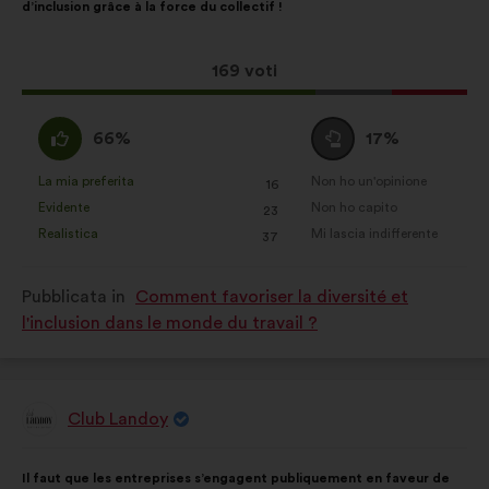
d’inclusion grâce à la force du collectif !
mia
proposta:
Questa
169 voti
proposta
ha
Sono
Voto
66%
17%
raccolto:
d'accordo
neutrale
:
:
La mia preferita
Non ho un'opinione
:
volte
:
volte
16
Questa
Questa
Evidente
Non ho capito
:
volte
:
volte
23
proposta
proposta
Realistica
Mi lascia indifferente
:
volte
:
volte
37
è
è
stata
stata
Pubblicata in
Comment favoriser la diversité et
qualificata
qualificata
l'inclusion dans le monde du travail ?
come:
come:
Club Landoy
Proposta
di:
Contenuto
Così
Il faut que les entreprises s’engagent publiquement en faveur de
della
ripartiti: