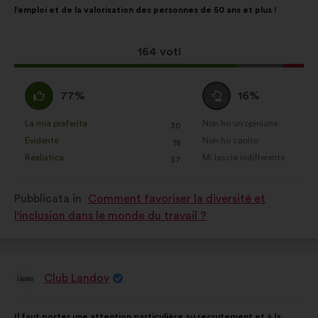
l’emploi et de la valorisation des personnes de 50 ans et plus !
mia
proposta:
Questa
164 voti
proposta
ha
Sono
Voto
77%
16%
raccolto:
d'accordo
neutrale
:
:
La mia preferita
Non ho un'opinione
:
volte
:
volte
30
Questa
Questa
Evidente
Non ho capito
:
volte
:
volte
18
proposta
proposta
Realistica
Mi lascia indifferente
:
volte
:
volte
37
è
è
stata
stata
Pubblicata in
Comment favoriser la diversité et
qualificata
qualificata
l'inclusion dans le monde du travail ?
come:
come:
Club Landoy
Proposta
di:
Contenuto
Così
Il faut porter une attention particulière au recrutement et à la