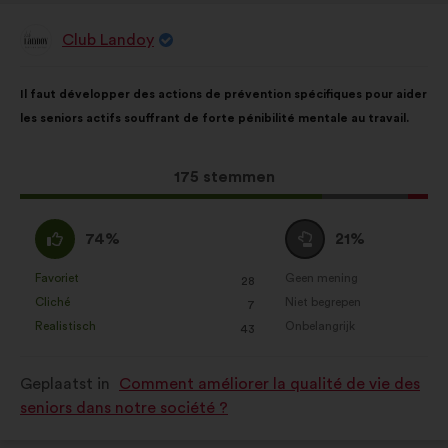
Club Landoy
Voorstel
van:
Inhoud
Met
Il faut développer des actions de prévention spécifiques pour aider
van
de
les seniors actifs souffrant de forte pénibilité mentale au travail.
het
volgende
voorstel:
verdeling:
Dit
175 stemmen
voorstel
kreeg:
Mee
Neutraal
74%
21%
eens
:
:
Favoriet
Geen mening
:
keer
:
keer
28
Dit
Dit
Cliché
Niet begrepen
:
keer
:
keer
7
voorstel
voorstel
Realistisch
Onbelangrijk
:
keer
:
keer
43
is
is
gekwalificeerd
gekwalificeerd
Geplaatst in
Comment améliorer la qualité de vie des
als:
als:
seniors dans notre société ?