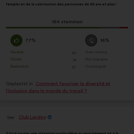
l’emploi et de la valorisation des personnes de 50 ans et plus !
het
volgende
voorstel:
verdeling:
Dit
164 stemmen
voorstel
kreeg:
Mee
Neutraal
77%
16%
eens
:
:
Favoriet
Geen mening
:
keer
:
keer
30
Dit
Dit
Cliché
Niet begrepen
:
keer
:
keer
18
voorstel
voorstel
Realistisch
Onbelangrijk
:
keer
:
keer
37
is
is
gekwalificeerd
gekwalificeerd
Geplaatst in
Comment favoriser la diversité et
als:
als:
l'inclusion dans le monde du travail ?
Club Landoy
Voorstel
van:
Inhoud
Met
Il faut porter une attention particulière au recrutement et à la