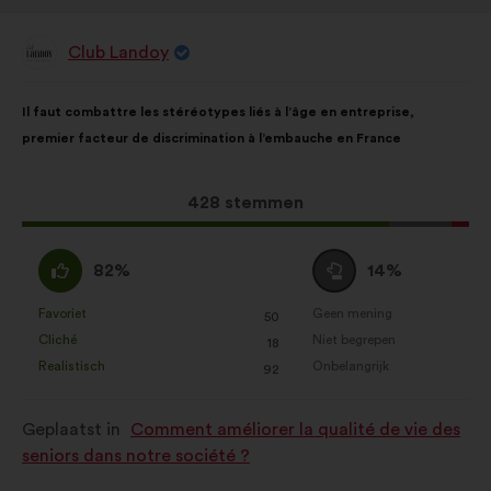
Club Landoy
Voorstel
van:
Inhoud
Met
Il faut combattre les stéréotypes liés à l’âge en entreprise,
van
de
premier facteur de discrimination à l’embauche en France
het
volgende
voorstel:
verdeling:
Dit
428 stemmen
voorstel
kreeg:
Mee
Neutraal
82%
14%
eens
:
:
Favoriet
Geen mening
:
keer
:
keer
50
Dit
Dit
Cliché
Niet begrepen
:
keer
:
keer
18
voorstel
voorstel
Realistisch
Onbelangrijk
:
keer
:
keer
92
is
is
gekwalificeerd
gekwalificeerd
Geplaatst in
Comment améliorer la qualité de vie des
als:
als:
seniors dans notre société ?