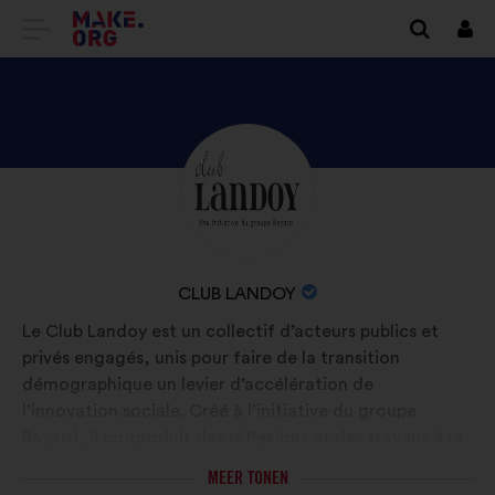
GA
Inlo
NAAR
DE
HOMEPAGE
BEKIJK
Biografie:
VAN
HET
MAKE.ORG
PROFIEL
VAN
NAAM
CLUB LANDOY
CLUB
VAN
Le Club Landoy est un collectif d’acteurs publics et
LANDOY
DE
privés engagés, unis pour faire de la transition
ORGANISATIE:
démographique un levier d’accélération de
l’innovation sociale. Créé à l’initiative du groupe
Bayard, il co-produit des réflexions et des travaux à la
fois prospectifs et prédictifs.
MEER TONEN