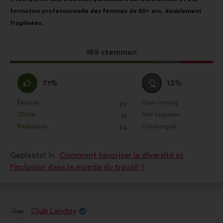
van
de
formation professionnelle des femmes de 50+ ans, doublement
het
volgende
fragilisées.
voorstel:
verdeling:
Dit
169 stemmen
voorstel
kreeg:
Mee
Neutraal
71%
13%
eens
:
:
Favoriet
Geen mening
:
keer
:
keer
29
Dit
Dit
Cliché
Niet begrepen
:
keer
:
keer
13
voorstel
voorstel
Realistisch
Onbelangrijk
:
keer
:
keer
34
is
is
gekwalificeerd
gekwalificeerd
Geplaatst in
Comment favoriser la diversité et
als:
als:
l'inclusion dans le monde du travail ?
Club Landoy
Voorstel
van: