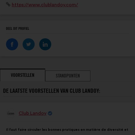
Website:
https://www.clublandoy.com/
DEEL DIT PROFIEL
VOORSTELLEN
STANDPUNTEN
DE LAATSTE VOORSTELLEN VAN CLUB LANDOY:
Club Landoy
Voorstel
van:
Inhoud
Met
Il faut faire circuler les bonnes pratiques en matière de diversité et
van
de