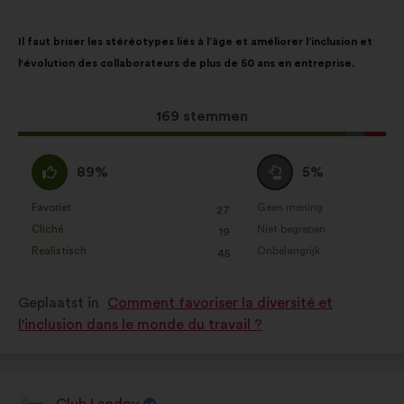
van:
de analyse van onze
Inhoud
Met
burgerraadplegingen op
Il faut briser les stéréotypes liés à l’âge et améliorer l’inclusion et
van
de
geaggregeerde wijze te verrijken
l'évolution des collaborateurs de plus de 50 ans en entreprise.
het
volgende
Cookies voor sociale netwerken:
voorstel:
verdeling:
cookies om ons te helpen onze
Dit
169 stemmen
impact via sociale netwerken te
voorstel
optimaliseren
kreeg:
Mee
Neutraal
89%
5%
eens
:
:
Favoriet
Geen mening
:
keer
:
keer
27
Dit
Dit
Cliché
Niet begrepen
:
keer
:
keer
19
voorstel
voorstel
Realistisch
Onbelangrijk
:
keer
:
keer
45
is
is
gekwalificeerd
gekwalificeerd
Geplaatst in
Comment favoriser la diversité et
als:
als:
l'inclusion dans le monde du travail ?
Club Landoy