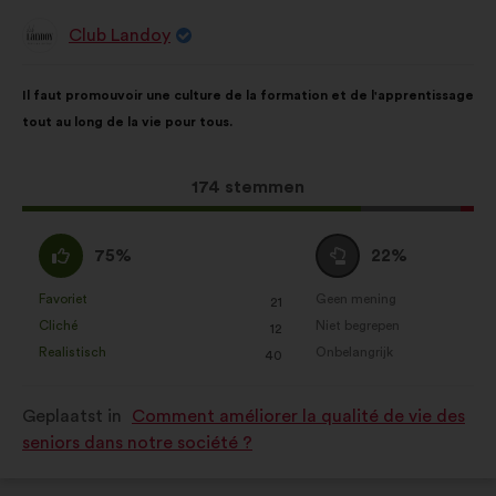
Club Landoy
Voorstel
van:
Inhoud
Met
Il faut promouvoir une culture de la formation et de l'apprentissage
van
de
tout au long de la vie pour tous.
het
volgende
voorstel:
verdeling:
Dit
174 stemmen
voorstel
kreeg:
Mee
Neutraal
75%
22%
eens
:
:
Favoriet
Geen mening
:
keer
:
keer
21
Dit
Dit
Cliché
Niet begrepen
:
keer
:
keer
12
voorstel
voorstel
Realistisch
Onbelangrijk
:
keer
:
keer
40
is
is
gekwalificeerd
gekwalificeerd
Geplaatst in
Comment améliorer la qualité de vie des
als:
als:
seniors dans notre société ?