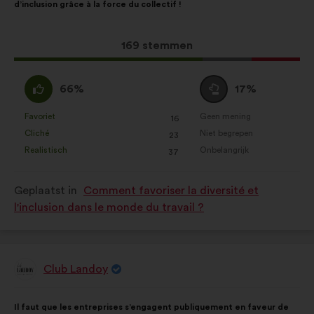
d’inclusion grâce à la force du collectif !
het
volgende
voorstel:
verdeling:
Dit
169 stemmen
voorstel
kreeg:
Mee
Neutraal
66%
17%
eens
:
:
Favoriet
Geen mening
:
keer
:
keer
16
Dit
Dit
Cliché
Niet begrepen
:
keer
:
keer
23
voorstel
voorstel
Realistisch
Onbelangrijk
:
keer
:
keer
37
is
is
gekwalificeerd
gekwalificeerd
Geplaatst in
Comment favoriser la diversité et
als:
als:
l'inclusion dans le monde du travail ?
Club Landoy
Voorstel
van:
Inhoud
Met
Il faut que les entreprises s’engagent publiquement en faveur de
van
de