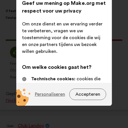
van:
Geef uw mening op Make.org met
Inhoud
Met
respect voor uw privacy
Il faut libérer la parole autour des aidant(e)s pour favoriser
van
de
l’instauration d’un climat de confiance en entreprise.
het
volgende
Om onze dienst en uw ervaring verder
voorstel:
verdeling:
te verbeteren, vragen we uw
Dit
168 stemmen
toestemming voor de cookies die wij
voorstel
en onze partners tijdens uw bezoek
kreeg:
Mee
Neutraal
willen gebruiken.
75%
15%
eens
:
:
Favoriet
Geen mening
:
keer
:
keer
25
Om welke cookies gaat het?
Dit
Dit
Cliché
Niet begrepen
:
keer
:
keer
17
voorstel
voorstel
Realistisch
Onbelangrijk
:
keer
:
keer
45
Technische cookies:
cookies die
is
is
essentieel zijn voor de werking van
gekwalificeerd
gekwalificeerd
de site
Geplaatst in
Comment favoriser la diversité et
Personaliseren
Accepteren
als:
als:
l'inclusion dans le monde du travail ?
Voorkeurscookies:
cookies om uw
ervaring tijdens uw bezoek aan
onze website te verbeteren
Club Landoy
Statistische cookies:
cookies om
Voorstel