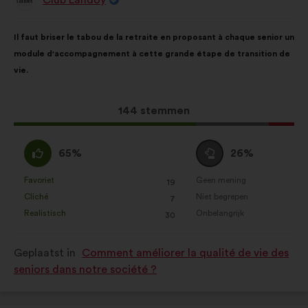
Voorstel
van:
Inhoud
Met
Il faut briser le tabou de la retraite en proposant à chaque senior un
van
de
module d'accompagnement à cette grande étape de transition de
het
volgende
vie.
voorstel:
verdeling:
Dit
144 stemmen
voorstel
kreeg:
Mee
Neutraal
65%
26%
eens
:
:
Favoriet
Geen mening
:
keer
:
keer
19
Dit
Dit
Cliché
Niet begrepen
:
keer
:
keer
7
voorstel
voorstel
Realistisch
Onbelangrijk
:
keer
:
keer
30
is
is
gekwalificeerd
gekwalificeerd
Geplaatst in
Comment améliorer la qualité de vie des
als:
als:
seniors dans notre société ?