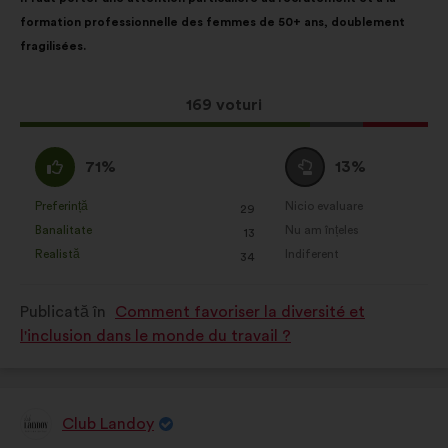
propunerii:
următoarea
formation professionnelle des femmes de 50+ ans, doublement
distribuire:
fragilisées.
Această
169 voturi
propunere
a
Acord
Neutru
71%
13%
întrunit:
:
:
Preferință
Nicio evaluare
:
ori
:
ori
29
Această
Această
Banalitate
Nu am înțeles
:
ori
:
ori
13
propunere
propunere
Realistă
Indiferent
:
ori
:
ori
34
a
a
primit
primit
Publicată în
Comment favoriser la diversité et
clasificarea:
clasificarea:
l'inclusion dans le monde du travail ?
Club Landoy
Propunere
făcută