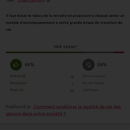
Propunere
făcută
de:
Conținutul
Cu
Il faut briser le tabou de la retraite en proposant à chaque senior un
propunerii:
următoarea
module d'accompagnement à cette grande étape de transition de
distribuire:
vie.
Această
144 voturi
propunere
a
Acord
Neutru
65%
26%
întrunit:
:
:
Preferință
Nicio evaluare
:
ori
:
ori
19
Această
Această
Banalitate
Nu am înțeles
:
ori
:
ori
7
propunere
propunere
Realistă
Indiferent
:
ori
:
ori
30
a
a
primit
primit
Publicată în
Comment améliorer la qualité de vie des
clasificarea:
clasificarea:
seniors dans notre société ?