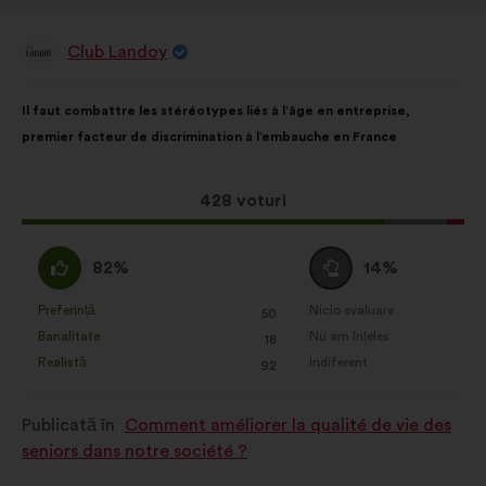
Club Landoy
Propunere
făcută
de:
Conținutul
Cu
Il faut combattre les stéréotypes liés à l’âge en entreprise,
propunerii:
următoarea
premier facteur de discrimination à l’embauche en France
distribuire:
Această
428 voturi
propunere
a
Acord
Neutru
82%
14%
întrunit:
:
:
Preferință
Nicio evaluare
:
ori
:
ori
50
Această
Această
Banalitate
Nu am înțeles
:
ori
:
ori
18
propunere
propunere
Realistă
Indiferent
:
ori
:
ori
92
a
a
primit
primit
Publicată în
Comment améliorer la qualité de vie des
clasificarea:
clasificarea:
seniors dans notre société ?