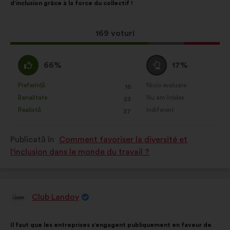
d’inclusion grâce à la force du collectif !
distribuire:
Această
169 voturi
propunere
a
Acord
Neutru
66%
17%
întrunit:
:
:
Preferință
Nicio evaluare
:
ori
:
ori
16
Această
Această
Banalitate
Nu am înțeles
:
ori
:
ori
23
propunere
propunere
Realistă
Indiferent
:
ori
:
ori
37
a
a
primit
primit
Publicată în
Comment favoriser la diversité et
clasificarea:
clasificarea:
l'inclusion dans le monde du travail ?
Club Landoy
Propunere
făcută
de:
Conținutul
Cu
Il faut que les entreprises s’engagent publiquement en faveur de
propunerii:
următoarea