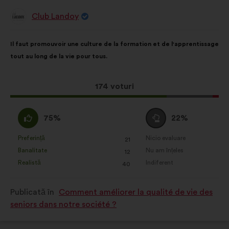
Club Landoy
Propunere
făcută
de:
Conținutul
Cu
Il faut promouvoir une culture de la formation et de l'apprentissage
propunerii:
următoarea
tout au long de la vie pour tous.
distribuire:
Această
174 voturi
propunere
a
Acord
Neutru
75%
22%
întrunit:
:
:
Preferință
Nicio evaluare
:
ori
:
ori
21
Această
Această
Banalitate
Nu am înțeles
:
ori
:
ori
12
propunere
propunere
Realistă
Indiferent
:
ori
:
ori
40
a
a
primit
primit
Publicată în
Comment améliorer la qualité de vie des
clasificarea:
clasificarea:
seniors dans notre société ?