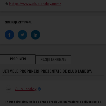
Site
https://www.clublandoy.com/
internet:
DISTRIBUIȚI ACEST PROFIL
PROPUNERI
POZIȚII EXPRIMATE
ULTIMELE PROPUNERI PREZENTATE DE CLUB LANDOY:
Club Landoy
Propunere
făcută
de:
Conținutul
Cu
Il faut faire circuler les bonnes pratiques en matière de diversité et
propunerii:
următoarea