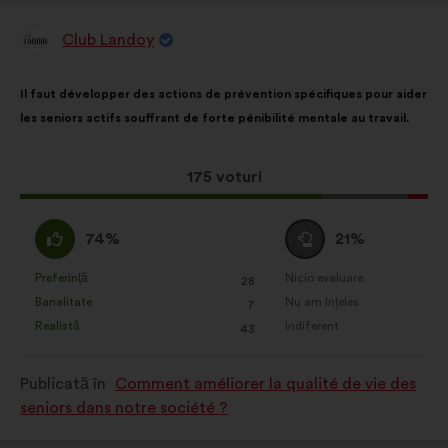
Club Landoy
Propunere
făcută
de:
Conținutul
Cu
Il faut développer des actions de prévention spécifiques pour aider
propunerii:
următoarea
les seniors actifs souffrant de forte pénibilité mentale au travail.
distribuire:
Această
175 voturi
propunere
a
Acord
Neutru
74%
21%
întrunit:
:
:
Preferință
Nicio evaluare
:
ori
:
ori
28
Această
Această
Banalitate
Nu am înțeles
:
ori
:
ori
7
propunere
propunere
Realistă
Indiferent
:
ori
:
ori
43
a
a
primit
primit
Publicată în
Comment améliorer la qualité de vie des
clasificarea:
clasificarea:
seniors dans notre société ?