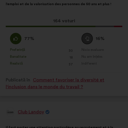
l’emploi et de la valorisation des personnes de 50 ans et plus !
distribuire:
Această
164 voturi
propunere
a
Acord
Neutru
77%
16%
întrunit:
:
:
Preferință
Nicio evaluare
:
ori
:
ori
30
Această
Această
Banalitate
Nu am înțeles
:
ori
:
ori
18
propunere
propunere
Realistă
Indiferent
:
ori
:
ori
37
a
a
primit
primit
Publicată în
Comment favoriser la diversité et
clasificarea:
clasificarea:
l'inclusion dans le monde du travail ?
Club Landoy
Propunere
făcută
de:
Conținutul
Cu
Il faut porter une attention particulière au recrutement et à la