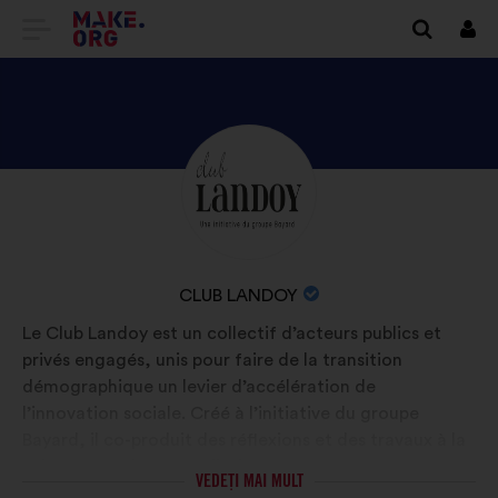
DIRECȚIONARE
Cone
SPRE
PRIMA
PAGINĂ
DESCOPERIȚI
Biografie:
A
PROFILUL
SITE-
CLUB
ULUI
LANDOY
NUMELE
CLUB LANDOY
MAKE.ORG
ORGANIZAȚIEI:
Le Club Landoy est un collectif d’acteurs publics et
privés engagés, unis pour faire de la transition
démographique un levier d’accélération de
l’innovation sociale. Créé à l’initiative du groupe
Bayard, il co-produit des réflexions et des travaux à la
fois prospectifs et prédictifs.
VEDEȚI MAI MULT