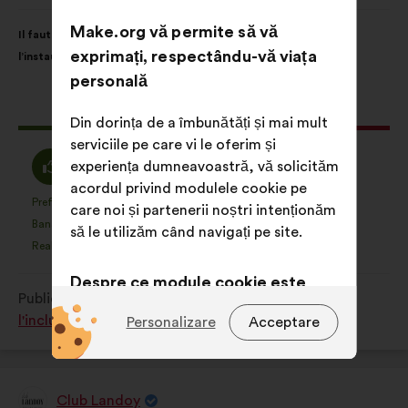
făcută
de:
Conținutul
Cu
Make.org vă permite să vă
Il faut libérer la parole autour des aidant(e)s pour favoriser
propunerii:
următoarea
exprimați, respectându-vă viața
l’instauration d’un climat de confiance en entreprise.
distribuire:
personală
Această
168 voturi
Din dorința de a îmbunătăți și mai mult
propunere
serviciile pe care vi le oferim și
a
Acord
Neutru
experiența dumneavoastră, vă solicităm
75%
15%
întrunit:
:
:
acordul privind modulele cookie pe
Preferință
Nicio evaluare
:
ori
:
ori
25
care noi și partenerii noștri intenționăm
Această
Această
Banalitate
Nu am înțeles
:
ori
:
ori
17
să le utilizăm când navigați pe site.
propunere
propunere
Realistă
Indiferent
:
ori
:
ori
45
a
a
primit
primit
Despre ce module cookie este
Publicată în
Comment favoriser la diversité et
clasificarea:
clasificarea:
vorba?
l'inclusion dans le monde du travail ?
Personalizare
Acceptare
Tehnice:
module cookie
indispensabile pentru funcționarea
site-ului
Club Landoy
Propunere