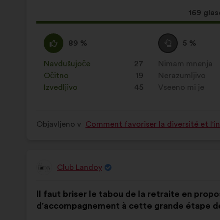
Ta
169 glas
predlog
je
Za
Ta
Neopredeljen/-
Ta
89 %
5 %
zbral:
:
predlog
a
predlog
je
:
je
Navdušujoče
:
krat
27
Nimam mnenja
:
krat
prejel
prejel
Očitno
:
krat
19
Nerazumljivo
:
krat
naslednje
naslednje
Izvedljivo
:
krat
45
Vseeno mi je
:
krat
obrazložitve:
obrazložitve:
Objavljeno v
Comment favoriser la diversité et l'i
Club Landoy
Predlog:
Vsebina
Z
Il faut briser le tabou de la retraite en pro
predloga:
naslednjo
d'accompagnement à cette grande étape de 
porazdelitvijo: