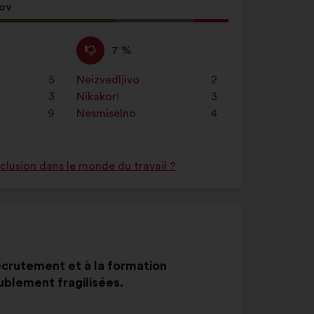
sov
Proti
Ta
7 %
:
predlog
je
5
Neizvedljivo
:
krat
2
prejel
3
Nikakor!
:
krat
3
naslednje
9
Nesmiselno
:
krat
4
obrazložitve:
nclusion dans le monde du travail ?
recrutement et à la formation
blement fragilisées.