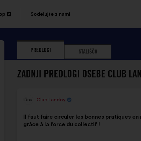
top
Sodelujte z nami
PREDLOGI
STALIŠČA
ZADNJI PREDLOGI OSEBE CLUB LA
Club Landoy
Predlog:
Vsebina
Z
Il faut faire circuler les bonnes pratiques en
predloga:
naslednjo
grâce à la force du collectif !
porazdelitvijo: