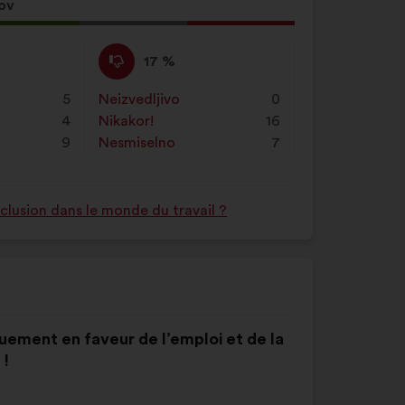
in
ov
kliknite
na
Proti
Ta
17 %
gumb
:
predlog
»Išči«
je
5
Neizvedljivo
:
krat
0
prejel
4
Nikakor!
:
krat
16
naslednje
9
Nesmiselno
:
krat
7
obrazložitve:
nclusion dans le monde du travail ?
quement en faveur de l’emploi et de la
 !