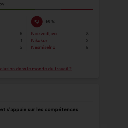
ov
Proti
Ta
16 %
:
predlog
je
5
Neizvedljivo
:
krat
8
prejel
1
Nikakor!
:
krat
2
naslednje
6
Nesmiselno
:
krat
9
obrazložitve:
nclusion dans le monde du travail ?
e et s’appuie sur les compétences