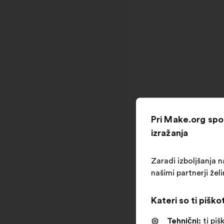
Pri Make.org sp
izražanja
Zaradi izboljšanja na
našimi partnerji že
Kateri so ti piško
Tehnični:
ti piš