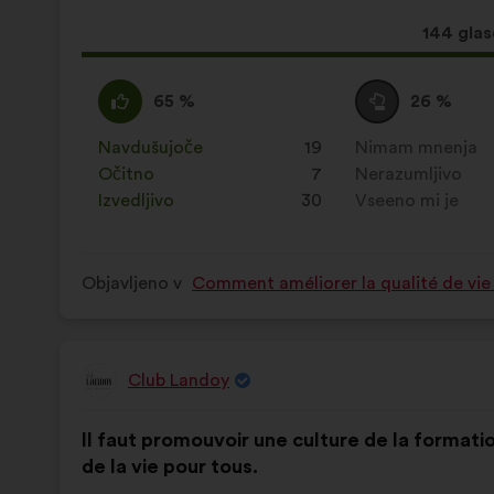
Ta
144 gla
predlog
je
Za
Ta
Neopredeljen/-
Ta
65 %
26 %
zbral:
:
predlog
a
predlog
je
:
je
Navdušujoče
:
krat
19
Nimam mnenja
:
krat
prejel
prejel
Očitno
:
krat
7
Nerazumljivo
:
krat
naslednje
naslednje
Izvedljivo
:
krat
30
Vseeno mi je
:
krat
obrazložitve:
obrazložitve:
Objavljeno v
Comment améliorer la qualité de vie 
Club Landoy
Predlog:
Vsebina
Z
Il faut promouvoir une culture de la formati
predloga:
naslednjo
de la vie pour tous.
porazdelitvijo: