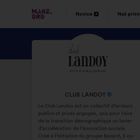
POJDI
Novice
Naš pris
Odpri
Odpri
NA
v
v
DOMAČO
ODKRIJTE
Življenjepis:
novem
novem
STRAN
PROFIL
zavihku
zavihku
MAKE.ORG
OSEBE
CLUB
LANDOY
IME
CLUB LANDOY
ORGANIZACIJE:
Le Club Landoy est un collectif d’acteurs
publics et privés engagés, unis pour faire
de la transition démographique un levier
d’accélération de l’innovation sociale.
Créé à l’initiative du groupe Bayard, il co-