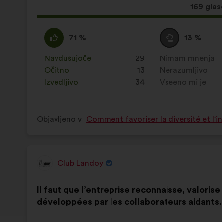
Ta
169 glas
predlog
je
Za
Ta
Neopredeljen/-
Ta
71 %
13 %
zbral:
:
predlog
a
predlog
je
:
je
Navdušujoče
:
krat
29
Nimam mnenja
:
krat
prejel
prejel
Očitno
:
krat
13
Nerazumljivo
:
krat
naslednje
naslednje
Izvedljivo
:
krat
34
Vseeno mi je
:
krat
obrazložitve:
obrazložitve:
Objavljeno v
Comment favoriser la diversité et l'i
Club Landoy
Predlog:
Vsebina
Z
Il faut que l’entreprise reconnaisse, valoris
predloga:
naslednjo
développées par les collaborateurs aidants.
porazdelitvijo: