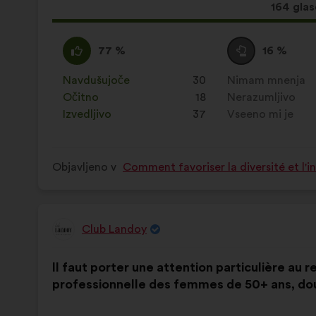
Ta
164 gla
predlog
je
Za
Ta
Neopredeljen/-
Ta
77 %
16 %
zbral:
:
predlog
a
predlog
je
:
je
Navdušujoče
:
krat
30
Nimam mnenja
:
krat
prejel
prejel
Očitno
:
krat
18
Nerazumljivo
:
krat
naslednje
naslednje
Izvedljivo
:
krat
37
Vseeno mi je
:
krat
obrazložitve:
obrazložitve:
Objavljeno v
Comment favoriser la diversité et l'i
Club Landoy
Predlog:
Vsebina
Z
Il faut porter une attention particulière au 
predloga:
naslednjo
professionnelle des femmes de 50+ ans, dou
porazdelitvijo: