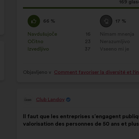
Ta
169 glas
predlog
je
Za
Ta
Neopredeljen/-
Ta
66 %
17 %
zbral:
:
predlog
a
predlog
je
:
je
Navdušujoče
:
krat
16
Nimam mnenja
:
krat
prejel
prejel
Očitno
:
krat
23
Nerazumljivo
:
krat
naslednje
naslednje
Izvedljivo
:
krat
37
Vseeno mi je
:
krat
obrazložitve:
obrazložitve:
Objavljeno v
Comment favoriser la diversité et l'i
Club Landoy
Predlog:
Vsebina
Z
Il faut que les entreprises s’engagent publi
predloga:
naslednjo
valorisation des personnes de 50 ans et plus
porazdelitvijo: