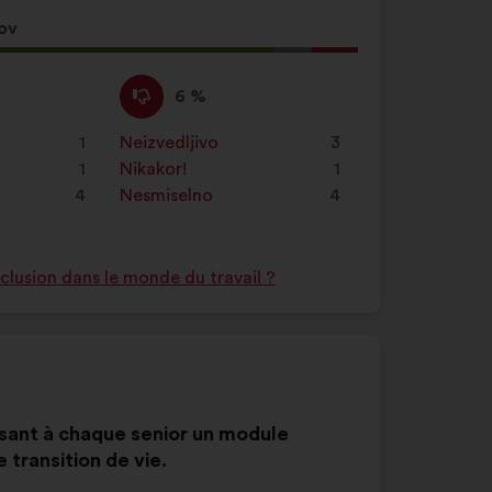
ov
Proti
Ta
6 %
:
predlog
je
1
Neizvedljivo
:
krat
3
prejel
1
Nikakor!
:
krat
1
naslednje
4
Nesmiselno
:
krat
4
obrazložitve:
nclusion dans le monde du travail ?
posant à chaque senior un module
transition de vie.