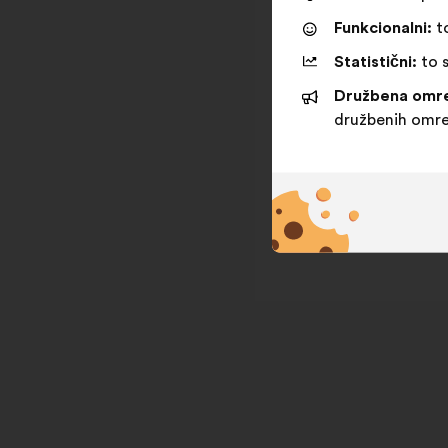
Funkcionalni:
to
Statistični:
to s
Družbena omre
družbenih omre