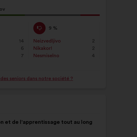
sov
Proti
Ta
9 %
:
predlog
je
14
Neizvedljivo
:
krat
2
prejel
6
Nikakor!
:
krat
2
naslednje
7
Nesmiselno
:
krat
4
obrazložitve:
des seniors dans notre société ?
on et de l'apprentissage tout au long