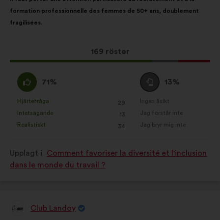
i
på:
formation professionnelle des femmes de 50+ ans, doublement
förslaget:
fragilisées.
Det
169 röster
här
förslaget
Jag
Jag
71%
13%
har
håller
är
fått:
med
neutral
Hjärtefråga
Ingen åsikt
:
gånger
:
gånger
29
Det
Det
:
:
Intetsägande
Jag förstår inte
:
gånger
:
gånger
13
här
här
Realistiskt
Jag bryr mig inte
:
gånger
:
gånger
34
förslaget
förslaget
har
har
Upplagt i
Comment favoriser la diversité et l'inclusion
betecknats
betecknats
dans le monde du travail ?
som:
som:
Club Landoy
Förslag
från: