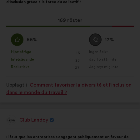
d’inclusion grâce à la force du collectif !
förslaget:
Det
169 röster
här
förslaget
Jag
Jag
66%
17%
har
håller
är
fått:
med
neutral
Hjärtefråga
Ingen åsikt
:
gånger
:
gånger
16
Det
Det
:
:
Intetsägande
Jag förstår inte
:
gånger
:
gånger
23
här
här
Realistiskt
Jag bryr mig inte
:
gånger
:
gånger
37
förslaget
förslaget
har
har
Upplagt i
Comment favoriser la diversité et l'inclusion
betecknats
betecknats
dans le monde du travail ?
som:
som:
Club Landoy
Förslag
från:
Innehållet
Fördelat
Il faut que les entreprises s’engagent publiquement en faveur de
i
på: