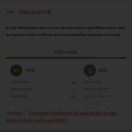
Club Landoy
Förslag
från:
Innehållet
Fördelat
Il faut développer des actions de prévention spécifiques pour aider
i
på:
les seniors actifs souffrant de forte pénibilité mentale au travail.
förslaget:
Det
175 röster
här
förslaget
Jag
Jag
74%
21%
har
håller
är
fått:
med
neutral
Hjärtefråga
Ingen åsikt
:
gånger
:
gånger
28
Det
Det
:
:
Intetsägande
Jag förstår inte
:
gånger
:
gånger
7
här
här
Realistiskt
Jag bryr mig inte
:
gånger
:
gånger
43
förslaget
förslaget
har
har
Upplagt i
Comment améliorer la qualité de vie des
betecknats
betecknats
seniors dans notre société ?
som:
som: