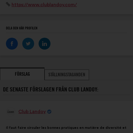
Webbplats:
https://www.clublandoy.com/
DELA DEN HÄR PROFILEN
FÖRSLAG
STÄLLNINGSTAGANDEN
DE SENASTE FÖRSLAGEN FRÅN CLUB LANDOY:
Club Landoy
Förslag
från:
Innehållet
Fördelat
Il faut faire circuler les bonnes pratiques en matière de diversité et
i
på: