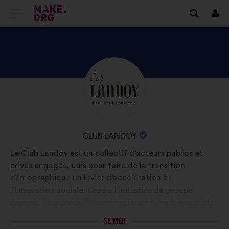
GÅ
Logg
in
TILL
FÖRSTASIDAN
FÖR
UTFORSKA
Bakgrund:
MAKE.ORG
CLUB
LANDOYS
PROFIL
ORGANISATIONENS
CLUB LANDOY
NAMN:
Le Club Landoy est un collectif d’acteurs publics et
privés engagés, unis pour faire de la transition
démographique un levier d’accélération de
l’innovation sociale. Créé à l’initiative du groupe
Bayard, il co-produit des réflexions et des travaux à la
fois prospectifs et prédictifs.
SE MER