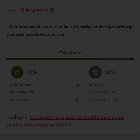
Club Landoy
Förslag
från:
Innehållet
Fördelat
Il faut promouvoir une culture de la formation et de l'apprentissage
i
på:
tout au long de la vie pour tous.
förslaget:
Det
174 röster
här
förslaget
Jag
Jag
75%
22%
har
håller
är
fått:
med
neutral
Hjärtefråga
Ingen åsikt
:
gånger
:
gånger
21
Det
Det
:
:
Intetsägande
Jag förstår inte
:
gånger
:
gånger
12
här
här
Realistiskt
Jag bryr mig inte
:
gånger
:
gånger
40
förslaget
förslaget
har
har
Upplagt i
Comment améliorer la qualité de vie des
betecknats
betecknats
seniors dans notre société ?
som:
som: