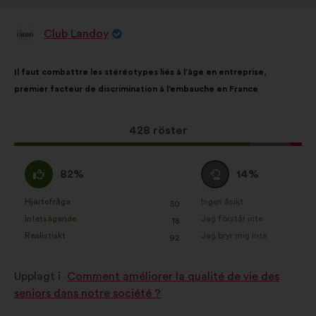
Club Landoy
Förslag
från:
Innehållet
Fördelat
Il faut combattre les stéréotypes liés à l’âge en entreprise,
i
på:
premier facteur de discrimination à l’embauche en France
förslaget:
Det
428 röster
här
förslaget
Jag
Jag
82%
14%
har
håller
är
fått:
med
neutral
Hjärtefråga
Ingen åsikt
:
gånger
:
gånger
50
Det
Det
:
:
Intetsägande
Jag förstår inte
:
gånger
:
gånger
18
här
här
Realistiskt
Jag bryr mig inte
:
gånger
:
gånger
92
förslaget
förslaget
har
har
Upplagt i
Comment améliorer la qualité de vie des
betecknats
betecknats
seniors dans notre société ?
som:
som: