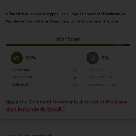
från:
vår analys av medborgarsamråden
Innehållet
Fördelat
på ett sammanhållet sätt.
Il faut briser les stéréotypes liés à l’âge et améliorer l’inclusion et
i
på:
l'évolution des collaborateurs de plus de 50 ans en entreprise.
Sociala medier:
cookies som
förslaget:
hjälper oss att förbättra vårt
genomslag tack vare sociala
Det
169 röster
medier
här
förslaget
Jag
Jag
89%
5%
har
håller
är
fått:
med
neutral
Hjärtefråga
Ingen åsikt
:
gånger
:
gånger
27
Det
Det
:
:
Intetsägande
Jag förstår inte
:
gånger
:
gånger
19
här
här
Realistiskt
Jag bryr mig inte
:
gånger
:
gånger
45
förslaget
förslaget
har
har
Upplagt i
Comment favoriser la diversité et l'inclusion
betecknats
betecknats
dans le monde du travail ?
som:
som:
Club Landoy