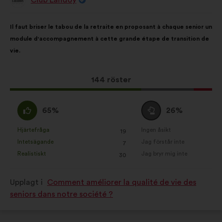
Förslag
från:
Innehållet
Fördelat
Il faut briser le tabou de la retraite en proposant à chaque senior un
i
på:
module d'accompagnement à cette grande étape de transition de
förslaget:
vie.
Det
144 röster
här
förslaget
Jag
Jag
65%
26%
har
håller
är
fått:
med
neutral
Hjärtefråga
Ingen åsikt
:
gånger
:
gånger
19
Det
Det
:
:
Intetsägande
Jag förstår inte
:
gånger
:
gånger
7
här
här
Realistiskt
Jag bryr mig inte
:
gånger
:
gånger
30
förslaget
förslaget
har
har
Upplagt i
Comment améliorer la qualité de vie des
betecknats
betecknats
seniors dans notre société ?
som:
som: