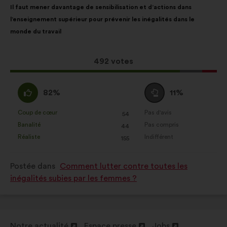
Il faut mener davantage de sensibilisation et d’actions dans
de
pour
Statistiques :
des cookies pour
l’enseignement supérieur pour prévenir les inégalités dans le
la
répartition
enrichir l’analyse de nos
monde du travail
proposition
:
consultations citoyennes de façon
:
agrégée
Cette
492 votes
Réseaux sociaux :
des cookies
proposition
pour nous aider à optimiser notre
a
D'accord
Vote
impact grâce aux réseaux sociaux
82%
11%
récolté
:
neutre
:
:
Coup de cœur
Pas d'avis
:
fois
:
fois
54
Cette
Cette
Banalité
Pas compris
:
fois
:
fois
44
proposition
proposition
Réaliste
Indifférent
:
fois
:
fois
155
a
a
été
été
Postée dans
Comment lutter contre toutes les
qualifiée
qualifiée
inégalités subies par les femmes ?
en
en
:
:
Notre actualité
Espace presse
Jobs