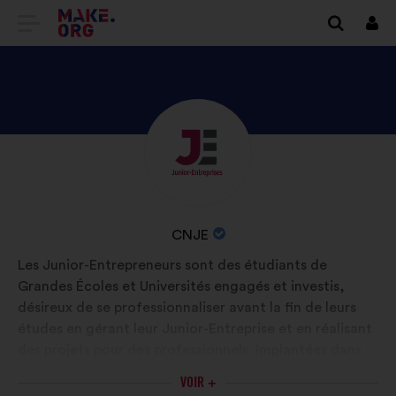
ALLER
Se
conn
À
L'ACCUEIL
DU
DÉCOUVREZ
Biographie
SITE
:
LE
MAKE.ORG
PROFIL
DE
NOM
CNJE
CNJE
DE
Les Junior-Entrepreneurs sont des étudiants de
L'ORGANISATION
Grandes Écoles et Universités engagés et investis,
:
désireux de se professionnaliser avant la fin de leurs
études en gérant leur Junior-Entreprise et en réalisant
des projets pour des professionnels. Implantées dans
plus de 200 établissements, les Junior-Entreprises
VOIR +
représentent plus de 25000 étudiants. Ils s’engagent