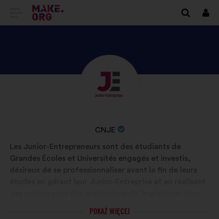
IDŹ
Zalo
się
DO
STRONY
GŁÓWNEJ
ODKRYJ
Życiorys:
MAKE.ORG
PROFIL
CNJE
NAZWA
CNJE
ORGANIZACJI:
Les Junior-Entrepreneurs sont des étudiants de
Grandes Écoles et Universités engagés et investis,
désireux de se professionnaliser avant la fin de leurs
études en gérant leur Junior-Entreprise et en réalisant
des projets pour des professionnels. Implantées dans
plus de 200 établissements, les Junior-Entreprises
POKAŻ WIĘCEJ
représentent plus de 25000 étudiants. Ils s’engagent