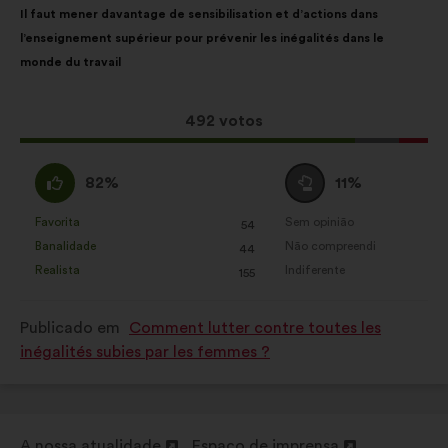
Il faut mener davantage de sensibilisation et d’actions dans
consultas aos cidadãos de uma
da
repartição
l’enseignement supérieur pour prévenir les inégalités dans le
forma agregada
proposta:
é
monde du travail
a
Redes sociais:
cookies para nos
seguinte:
ajudar a maximizar o nosso
Esta
492 votos
impacto através das redes sociais
proposta
recebeu:
Concordo
Voto
82%
11%
:
neutro
:
Favorita
Sem opinião
:
vezes
:
vezes
54
Esta
Esta
Banalidade
Não compreendi
:
vezes
:
vezes
44
proposta
proposta
Realista
Indiferente
:
vezes
:
vezes
155
foi
foi
qualificada
qualificada
Publicado em
Comment lutter contre toutes les
em:
em:
inégalités subies par les femmes ?
A nossa atualidade
Espaço de imprensa