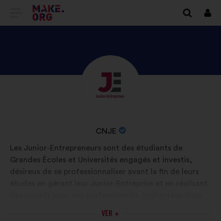
IR
Inici
sess
PARA
A
PÁGINA
DESCUBRA
Biografia:
INICIAL
O
DO
PERFIL
SÍTIO
DE
NOME
CNJE
CNJE
INTERNET
DA
Les Junior-Entrepreneurs sont des étudiants de
ORGANIZAÇÃO
Grandes Écoles et Universités engagés et investis,
MAKE.ORG
:
désireux de se professionnaliser avant la fin de leurs
études en gérant leur Junior-Entreprise et en réalisant
des projets pour des professionnels. Implantées dans
plus de 200 établissements, les Junior-Entreprises
VER +
représentent plus de 25000 étudiants. Ils s’engagent