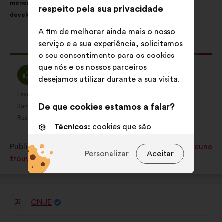
mener une initiative personnelle ou professionnelle pour se
proposta:
é
respeito pela sua privacidade
développer.
a
seguinte:
A fim de melhorar ainda mais o nosso
serviço e a sua experiência, solicitamos
Esta
146 votos
o seu consentimento para os cookies
proposta
que nós e os nossos parceiros
recebeu:
Concordo
Voto
78%
15%
desejamos utilizar durante a sua visita.
:
neutro
:
Favorita
Sem opinião
:
vezes
:
vezes
19
Esta
Esta
De que cookies estamos a falar?
Banalidade
Não compreendi
:
vezes
:
vezes
14
proposta
proposta
Realista
Indiferente
:
vezes
:
vezes
36
foi
foi
Técnicos:
cookies que são
qualificada
qualificada
essenciais para o funcionamento
Publicado em
Quelles solutions pour que chaque jeune
em:
em:
do sitio Internet
Personalizar
Aceitar
trouve sa place dans la société ?
Preferências:
cookies para
melhorar a sua experiência quando
navega no sítio Internet
CNJE
Proposta
Estatísticos:
cookies para
por:
enriquecer a análise das nossas
Conteúdo
A