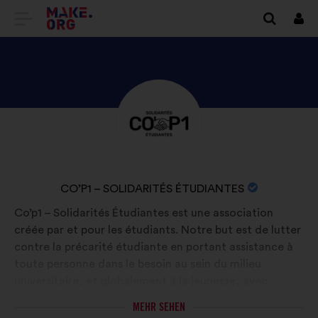
ZUR
Anm
MAKE.ORG
STARTSEITE
GEHEN
ENTDECKE
Kurzbiografie:
DAS
PROFIL
VON
NAME
CO’P1 – SOLIDARITÉS ÉTUDIANTES
CO’P1
DER
Co’p1 – Solidarités Étudiantes est une association
–
ORGANISATION:
créée par et pour les étudiants. Notre but est de lutter
SOLIDARITÉS
contre la précarité étudiante en portant assistance à
ÉTUDIANTES
toute personne dans le besoin au sein du milieu
universitaire, et globalement à la jeunesse, avec
l’organisation de distributions gratuites d’invendus et
MEHR SEHEN
de denrées alimentaires ainsi que de produits de