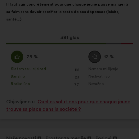
Il faut agir concrètement pour que chaque jeune puisse manger à
Društvene mreže:
kolačići kojima
prijedloga:
raspodjelu:
sa faim sans devoir sacrifier le reste de ses dépenses (loisirs,
lakše optimiziramo naš utjecaj
santé…).
putem društvenih mreža
Ovaj
381 glas
prijedlog
ima:
Slažem
Niti
79 %
12 %
:
se
slažem
Slažem se u cijelosti
Nemam mišljenje
:
put
:
put
115
Za
Za
niti
Banalno
Neshvatljivo
:
put
:
put
23
navedeni
navedeni
neslažem
Realistično
Nevažno
:
put
:
put
77
je
je
:
prijedlog
prijedlog
Objavljeno u
Quelles solutions pour que chaque jeune
stavljena
stavljena
trouve sa place dans la société ?
oznaka:
oznaka:
Naše novosti
Prostor za medije
Poslovi