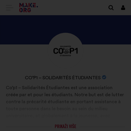
IDI
Prij
NA
POČETNU
STRANICU
OTKRIJTE
Biografija:
PLATFORME
PROFIL
MAKE.ORG
KORISNIKA
CO’P1
NAZIV
CO’P1 – SOLIDARITÉS ÉTUDIANTES
–
ORGANIZACIJE:
Co’p1 – Solidarités Étudiantes est une association
SOLIDARITÉS
créée par et pour les étudiants. Notre but est de lutter
ÉTUDIANTES
contre la précarité étudiante en portant assistance à
toute personne dans le besoin au sein du milieu
universitaire, et globalement à la jeunesse, avec
l’organisation de distributions gratuites d’invendus et
PRIKAŽI VIŠE
de denrées alimentaires ainsi que de produits de