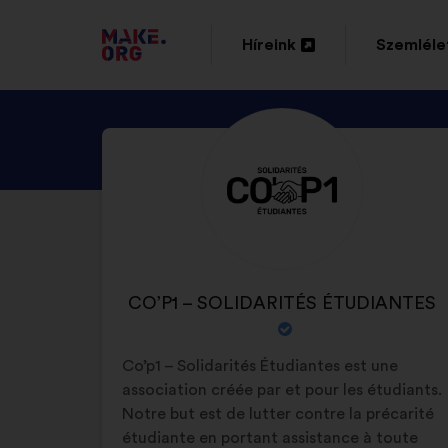
TOVÁBB
Híreink
Szemléle
Új
Új
A
lap
lap
MAKE.ORG
NÉZZE
Önéletrajz:
megnyitása
megnyitá
FŐOLDALÁRA
MEG
CO’P1
–
SOLIDARITÉS
ÉTUDIANTES
A
CO’P1 – SOLIDARITÉS ÉTUDIANTES
PROFILJÁT
SZERVEZET
NEVE:
Co’p1 – Solidarités Étudiantes est une
association créée par et pour les étudiants.
Notre but est de lutter contre la précarité
étudiante en portant assistance à toute