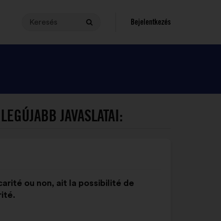
Keresés
A
Bejelentkezés
Keresés
kereséshez
a
lekérdezés
legalább
3
és
legfeljebb140
LEGÚJABB JAVASLATAI:
karaktert
tartalmazhat.
Írja
be
a
keresőmezőbe,
arité ou non, ait la possibilité de
és
ité.
kattintson
a