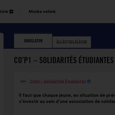
tünk
Munka velünk
sa
JAVASLATOK
ÁLLÁSFOGLALÁSOK
CO’P1 – SOLIDARITÉS ÉTUDIANTES 
Co’p1 – Solidarités Étudiantes
A
javaslat
A
A
szerzője:
Il faut que chaque jeune, en situation de préc
javaslat
következő
s’investir au sein d’une association de solidar
tartalma:
megoszlásban: