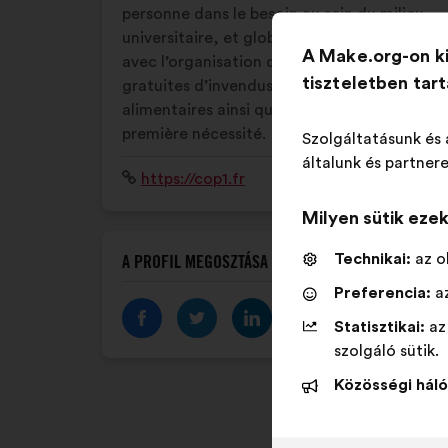
personne dans le besoin au sein du milieu
universitaire, et globalement à la jeunesse,
A Make.org-on k
avec l’organisation de distributions
tiszteletben tar
gratuites d’invendus et de denrées
alimentaires ainsi que de produits de
première nécessité.
Szolgáltatásunk és 
általunk és partnere
Weboldal:
https://cop1.fr
Milyen sütik eze
Technikai:
az o
A PROFIL MEGOSZTÁSA
Preferencia:
az
Statisztikai:
az
szolgáló sütik.
Közösségi háló