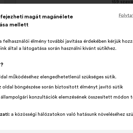
Ez
159 szava
a
Folyta
ifejezheti magát magánélete
javaslat
Egyetértek
Ezt
Semleges
Ezt
72%
26%
a
tása mellett
:
a
szavazat
a
követke
javaslatot
:
javaslatot
Kedvenc
:
szer
51
Nincs vélemény
:
szer
mennyis
a
a
Mellékes
:
szer
7
Nem értem
:
szer
a felhasználói élmény további javítása érdekében kérjük hozz
szavazat
következő
következő
Reális
:
szer
33
Közömbös
:
szer
ink által a látogatása során használni kívánt sütikhez.
kapott:
alkalommal
alkalommal
minősítették:
minősítették:
k?
közzétéve a következő konzultációban:
Quelles s
place dans la société ?
ldal működéséhez elengedhetetlenül szükséges sütik.
 oldal böngészése során biztosított élményt javító sütik
 állampolgári konzultációk elemzésének összesített módon t
Co’p1 – Solidarités Étudiantes
A
javaslat
zati:
a közösségi hálózatokon való hatásunk növeléséhez szü
A
A
szerzője:
Il faut agir concrètement pour que chaque j
javaslat
következő
devoir sacrifier le reste de ses dépenses (loi
tartalma:
megoszlásban: