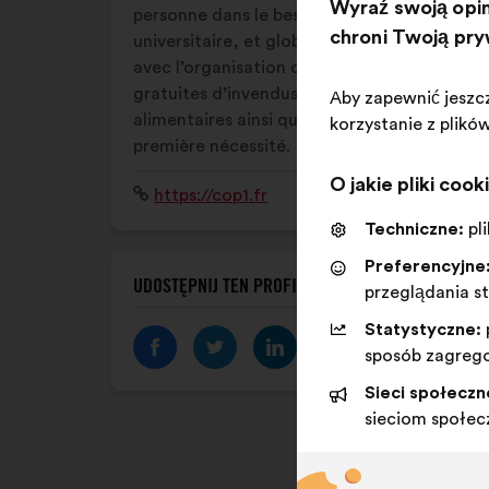
Wyraź swoją opin
personne dans le besoin au sein du milieu
chroni Twoją pr
universitaire, et globalement à la jeunesse,
avec l’organisation de distributions
gratuites d’invendus et de denrées
Aby zapewnić jeszc
alimentaires ainsi que de produits de
korzystanie z plikó
première nécessité.
O jakie pliki cook
Strona
https://cop1.fr
internetowa:
Techniczne:
pl
Preferencyjne
UDOSTĘPNIJ TEN PROFIL
przeglądania s
Statystyczne:
sposób zagreg
Sieci społeczn
sieciom społe