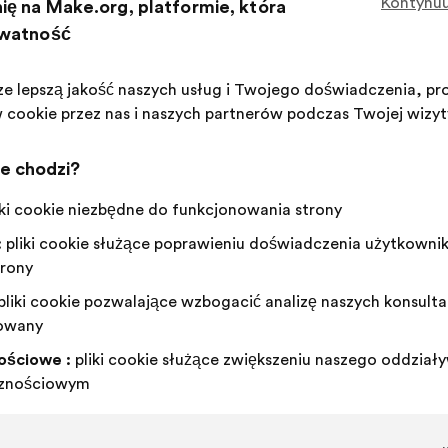
Kontynuu
się
ię na Make.org, platformie, która
Ta
159 gło
następująco:
propozy
ywatność
zebrała:
Zgadzam
Ta
Wstrzymuję
Ta
72%
26%
się
propozycja
się
propozycja
ze lepszą jakość naszych usług i Twojego doświadczenia, pr
:
została
:
została
Uwielbiam
:
razy
51
Nie mam zdania
:
razy
w cookie przez nas i naszych partnerów podczas Twojej wizyty
zakwalifikowana
zakwalifikowana
Banalne
:
razy
7
Nie zrozumiała
:
razy
w
w
Realistyczne
:
razy
33
Jest mi to oboję
:
razy
ie chodzi?
kategorii:
kategorii:
iki cookie niezbędne do funkcjonowania strony
Opublikowana w
Quelles solutions pour que chaqu
:
pliki cookie służące poprawieniu doświadczenia użytkowni
trony
pliki cookie pozwalające wzbogacić analizę naszych konsulta
Co’p1 – Solidarités Étudiantes
owany
Propozycja:
ościowe :
pliki cookie służące zwiększeniu naszego oddziały
Treść
Przy
Il faut agir concrètement pour que chaque j
cznościowym
propozycji:
czym
devoir sacrifier le reste de ses dépenses (loi
głosy
rozłożyły