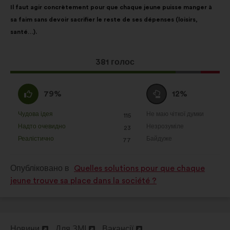
Il faut agir concrètement pour que chaque jeune puisse manger à
пропозиції:
розподілом:
Статистика:
файли cookie для
sa faim sans devoir sacrifier le reste de ses dépenses (loisirs,
забезпечення аналізу наших
santé…).
публічних консультацій із
громадянами в узагальненому
вигляді
Ця
381 голос
пропозиція
Соціальні мережі:
файли cookie,
отримала:
За
Утримуюся
що допомагають нам оптимізувати
79%
12%
:
:
наш вплив через соціальні мережі
Чудова ідея
Не маю чіткої думки
:
разів
:
разів
115
Ця
Ця
Надто очевидно
Незрозуміле
:
разів
:
разів
23
пропозиція
пропозиція
Реалістично
Байдуже
:
разів
:
разів
77
була
була
оцінена
оцінена
Опубліковано в
Quelles solutions pour que chaque
jeune trouve sa place dans la société ?
Новини
Для ЗМІ
Вакансії