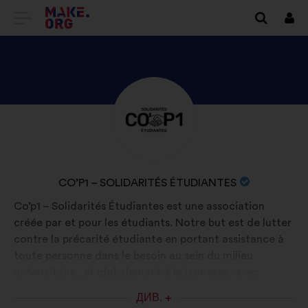
ПЕРЕЙТИ
Вхі
НА
ГОЛОВНУ
СТОРІНКУ
ПЕРЕГЛЯНУТИ
Біографія:
MAKE.ORG
ПРОФІЛЬ
CO’P1
–
НАЗВА
CO’P1 – SOLIDARITÉS ÉTUDIANTES
SOLIDARITÉS
ОРГАНІЗАЦІЇ:
Co’p1 – Solidarités Étudiantes est une association
ÉTUDIANTES
créée par et pour les étudiants. Notre but est de lutter
contre la précarité étudiante en portant assistance à
toute personne dans le besoin au sein du milieu
universitaire, et globalement à la jeunesse, avec
l’organisation de distributions gratuites d’invendus et
ДИВ. +
de denrées alimentaires ainsi que de produits de