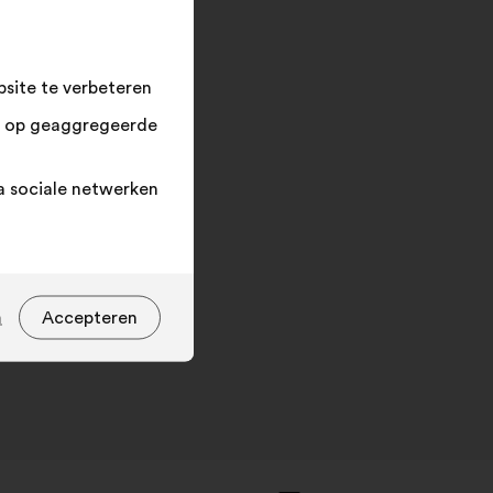
in
en
klik
op
site te verbeteren
"Zoeken"
n op geaggregeerde
a sociale netwerken
n
Accepteren