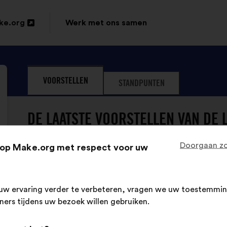
ke.org
Werk met ons samen
VOORSTELLEN
STANDPUNTEN
DE LAATSTE VOORSTELLEN VAN DE 
Doorgaan zo
op Make.org met respect voor uw
uw ervaring verder te verbeteren, vragen we uw toestemmin
tners tijdens uw bezoek willen gebruiken.
De L'or Dans Les Mains heeft nog geen