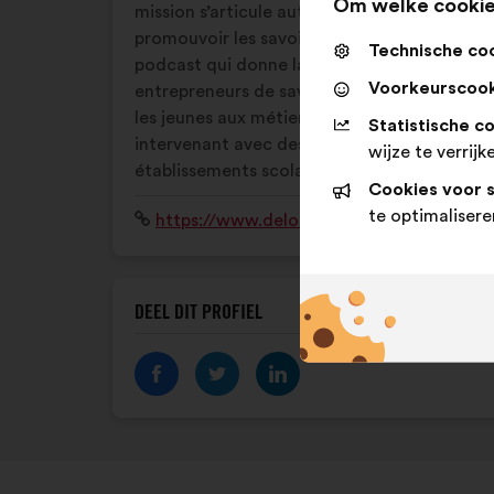
Om welke cookie
mission s’articule autour de 2 actions :
promouvoir les savoir-faire avec notre
Technische co
podcast qui donne la parole aux
Voorkeurscook
entrepreneurs de savoir-faire, sensibiliser
les jeunes aux métiers manuels en
Statistische c
intervenant avec des artisans dans les
wijze te verrijk
établissements scolaires
Cookies voor 
te optimalisere
Website:
https://www.delordanslesmains.com
DEEL DIT PROFIEL