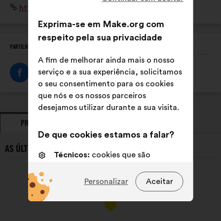
Sítio
https://www.delordanslesmains.com
manuels en intervenant avec des artisans dans les
Internet:
établissements scolaires
Exprima-se em Make.org com
respeito pela sua privacidade
PARTILHE ESTE PERFIL
A fim de melhorar ainda mais o nosso
serviço e a sua experiência, solicitamos
o seu consentimento para os cookies
que nós e os nossos parceiros
desejamos utilizar durante a sua visita.
PROPOSTAS
POSICIONAMENTOS
De que cookies estamos a falar?
AS ÚLTIMAS PROPOSTAS DE DE L'OR DANS LES MAINS:
Técnicos:
cookies que são
essenciais para o funcionamento
do sitio Internet
Personalizar
Aceitar
Preferências:
cookies para
melhorar a sua experiência quando
navega no sítio Internet