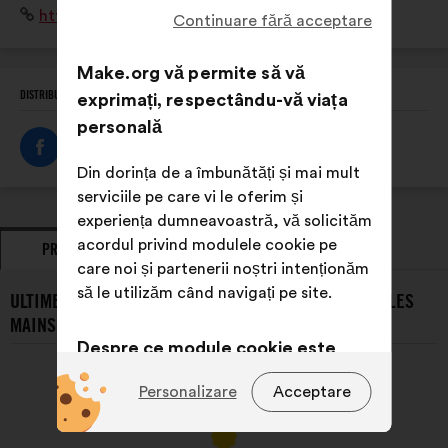
Site
https://www.delordanslesmains.com
manuels en intervenant avec des artisans dans les
Continuare fără acceptare
internet:
établissements scolaires
Make.org vă permite să vă
DISTRIBUIȚI ACEST PROFIL
exprimați, respectându-vă viața
personală
Din dorința de a îmbunătăți și mai mult
serviciile pe care vi le oferim și
experiența dumneavoastră, vă solicităm
acordul privind modulele cookie pe
PROPUNERI
POZIȚII EXPRIMATE
care noi și partenerii noștri intenționăm
să le utilizăm când navigați pe site.
ULTIMELE PROPUNERI PREZENTATE DE DE L'OR DANS LES
MAINS:
Despre ce module cookie este
vorba?
Personalizare
Acceptare
Tehnice:
module cookie
indispensabile pentru funcționarea