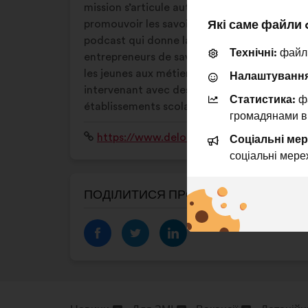
mission s’articule autour de 2 actions :
Які саме файли 
promouvoir les savoir-faire avec notre
podcast qui donne la parole aux
Технічні:
файли
entrepreneurs de savoir-faire, sensibiliser
les jeunes aux métiers manuels en
Налаштування
intervenant avec des artisans dans les
Статистика:
фа
établissements scolaires
громадянами в
Вебсайт:
https://www.delordanslesmains.com
Соціальні мер
соціальні мере
ПОДІЛИТИСЯ ПРОФІЛЕМ