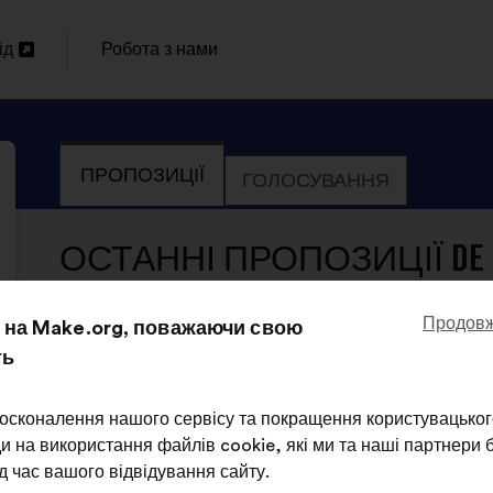
ід
Робота з нами
И
ПРОПОЗИЦІЇ
ГОЛОСУВАННЯ
ОСТАННІ ПРОПОЗИЦІЇ DE L'O
Продовж
на Make.org, поважаючи свою
ть
осконалення нашого сервісу та покращення користувацьког
и на використання файлів cookie, які ми та наші партнери
De L'or Dans Les Mains ще не подав(ла
д час вашого відвідування сайту.