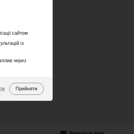
натисніть
на
кнопку
«Пошук»
гації сайтом
ультацій із
вплив через
ти
Прийняти
Контактні дані