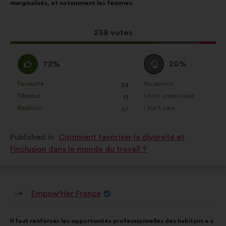
marginalisés, et notamment les femmes.
following
results:
This
238 votes
proposal
received:
I
I
72%
20%
agree
am
:
neutral
Favourite
No opinion
:
times
:
times
34
This
This
:
Obvious
I don't understand
:
times
:
times
13
proposal
proposal
Realistic
I don't care
:
times
:
times
57
was
was
perceived
perceived
Published in
Comment favoriser la diversité et
as:
as:
l'inclusion dans le monde du travail ?
Empow'Her France
Proposal
from:
Proposal
With
Il faut renforcer les opportunités professionnelles des habitant·e·s
content
the