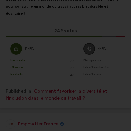
content
the
pour construire un monde du travail accessible, durable et
following
égalitaire !
results:
This
242 votes
proposal
received:
I
I
81%
11%
agree
am
:
neutral
Favourite
No opinion
:
times
:
times
50
This
This
:
Obvious
I don't understand
:
times
:
times
33
proposal
proposal
Realistic
I don't care
:
times
:
times
48
was
was
perceived
perceived
Published in
Comment favoriser la diversité et
as:
as:
l'inclusion dans le monde du travail ?
Empow'Her France
Proposal
from: