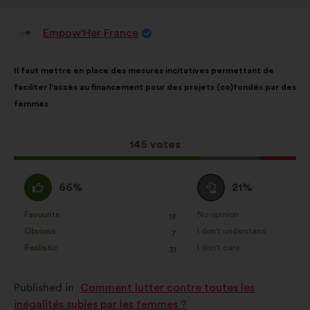
Empow'Her France
Proposal
from:
Proposal
With
Il faut mettre en place des mesures incitatives permettant de
content
the
faciliter l’accès au financement pour des projets (co)fondés par des
following
femmes
results:
This
145 votes
proposal
received:
I
I
66%
21%
agree
am
:
neutral
Favourite
No opinion
:
times
:
times
18
This
This
:
Obvious
I don't understand
:
times
:
times
7
proposal
proposal
Realistic
I don't care
:
times
:
times
31
was
was
perceived
perceived
Published in
Comment lutter contre toutes les
as:
as:
inégalités subies par les femmes ?