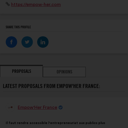
Website:
https://empow-her.com
SHARE THIS PROFILE
PROPOSALS
OPINIONS
LATEST PROPOSALS FROM EMPOW'HER FRANCE:
Empow'Her France
Proposal
from:
Proposal
With
Il faut rendre accessible l'entrepreneuriat aux publics plus
content
the