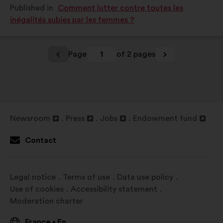
Published in
Comment lutter contre toutes les
as:
as:
inégalités subies par les femmes ?
Page
1
of 2 pages
Newsroom
Press
Jobs
Endowment fund
Open
Open
Open
Open
in
in
in
in
Contact
a
a
a
a
new
new
new
new
window
window
window
window
Legal notice
Terms of use
Data use policy
Use of cookies
Accessibility statement
Moderation charter
France
En
•