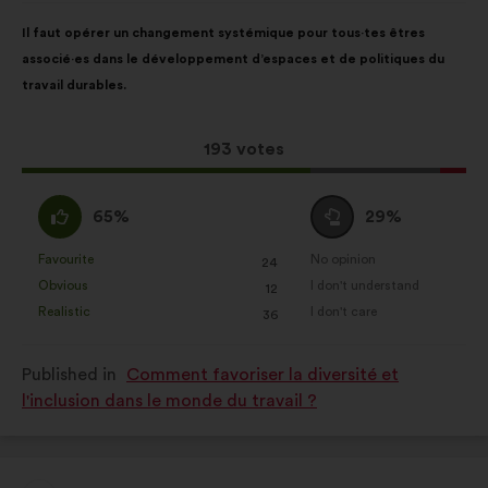
Proposal
With
Il faut opérer un changement systémique pour tous·tes êtres
content
the
associé·es dans le développement d’espaces et de politiques du
following
travail durables.
results:
This
193 votes
proposal
received:
I
I
65%
29%
agree
am
:
neutral
Favourite
No opinion
:
times
:
times
24
This
This
:
Obvious
I don't understand
:
times
:
times
12
proposal
proposal
Realistic
I don't care
:
times
:
times
36
was
was
perceived
perceived
Published in
Comment favoriser la diversité et
as:
as:
l'inclusion dans le monde du travail ?