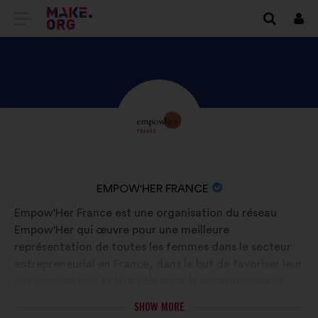
GO
Log
in
TO
THE
MAKE.ORG
DISCOVER
Brief
WEBSITE
biography:
EMPOW'HER
FRANCE'S
PROFILE
NAME
EMPOW'HER FRANCE
OF
Empow'Her France est une organisation du réseau
YOUR
Empow'Her qui œuvre pour une meilleure
ORGANIZATION:
représentation de toutes les femmes dans le secteur
entrepreneurial en France, dans le but de favoriser leur
autonomisation et leur rôle dans le développement
d’une société plus juste et représentative.
SHOW MORE