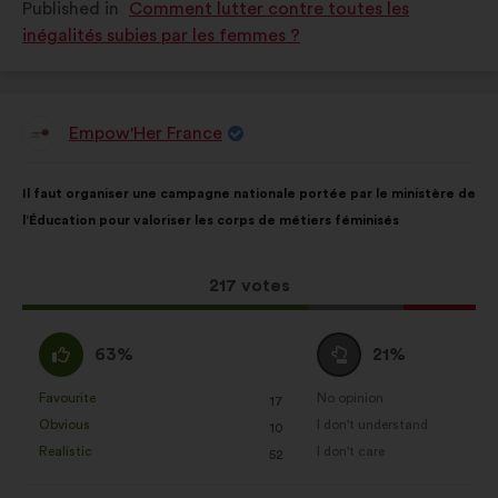
Published in
Comment lutter contre toutes les
as:
as:
inégalités subies par les femmes ?
Empow'Her France
Proposal
from:
Proposal
With
Il faut organiser une campagne nationale portée par le ministère de
content
the
l’Éducation pour valoriser les corps de métiers féminisés
following
results:
This
217 votes
proposal
received:
I
I
63%
21%
agree
am
:
neutral
Favourite
No opinion
:
times
:
times
17
This
This
:
Obvious
I don't understand
:
times
:
times
10
proposal
proposal
Realistic
I don't care
:
times
:
times
52
was
was
perceived
perceived