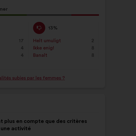
mer
Ikke
Dette
13%
enig
forslag
:
er
17
Helt umuligt
:
gang
2
kvalificeret
4
Ikke enig!
:
gang
8
som:
4
Banalt
:
gang
8
lités subies par les femmes ?
nant plus en compte que des critères
une activité