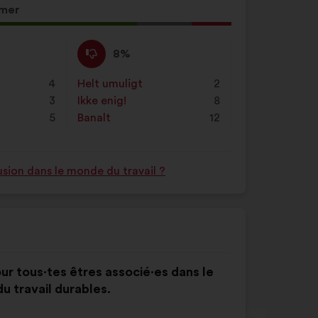
mer
Ikke
Dette
8%
enig
forslag
:
er
4
Helt umuligt
:
gang
2
kvalificeret
3
Ikke enig!
:
gang
8
som:
5
Banalt
:
gang
12
usion dans le monde du travail ?
r tous·tes êtres associé·es dans le
 travail durables.