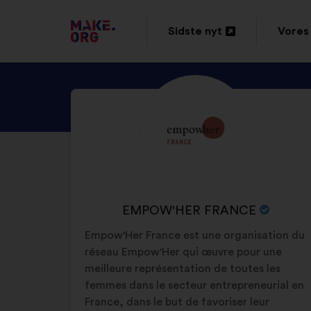
TILBAGE
Sidste nyt
Vores 
Åbnes
Åbne
TIL
i
i
MAKE.ORG’S
SE
Biografi:
en
en
STARTSIDE
EMPOW'HER
ny
ny
FRANCE’S
fane
fane
PROFIL
ORGANISATIONENS
EMPOW'HER FRANCE
NAVN:
Empow'Her France est une organisation du
réseau Empow'Her qui œuvre pour une
meilleure représentation de toutes les
femmes dans le secteur entrepreneurial en
France, dans le but de favoriser leur