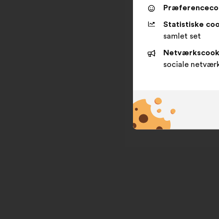
Præferenceco
Statistiske coo
samlet set
Netværkscook
sociale netvær