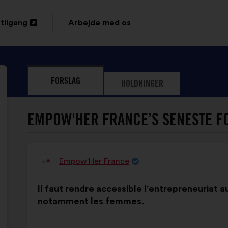
tilgang
Arbejde med os
s
FORSLAG
HOLDNINGER
EMPOW'HER FRANCE’S SENESTE F
Empow'Her France
Forslag
fra:
Forslagets
Med
Il faut rendre accessible l'entrepreneuriat a
indhold:
følgende
notamment les femmes.
fordeling: