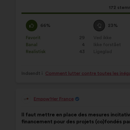
Dette
172 stem
forslag
har
Enig
Dette
Neutral
Dette
66%
23%
opnået:
:
forslag
:
forslag
er
er
Favorit
:
gang
29
Ved ikke
:
gang
kvalificeret
kvalificeret
Banal
:
gang
4
Ikke forstået
:
gang
som:
som:
Realistisk
:
gang
43
Ligeglad
:
gang
Indsendt i
Comment lutter contre toutes les inéga
Empow'Her France
Forslag
fra:
Forslagets
Med
Il faut mettre en place des mesures incitati
indhold:
følgende
financement pour des projets (co)fondés p
fordeling: