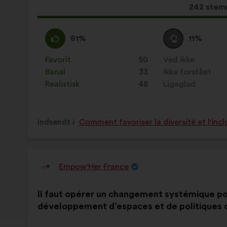
Dette
242 stem
forslag
har
Enig
Dette
Neutral
Dette
81%
11%
opnået:
:
forslag
:
forslag
er
er
Favorit
:
gang
50
Ved ikke
:
gang
kvalificeret
kvalificeret
Banal
:
gang
33
Ikke forstået
:
gang
som:
som:
Realistisk
:
gang
48
Ligeglad
:
gang
Indsendt i
Comment favoriser la diversité et l'incl
Empow'Her France
Forslag
fra:
Forslagets
Med
Il faut opérer un changement systémique pou
indhold:
følgende
développement d’espaces et de politiques du
fordeling: