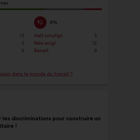
mer
Ikke
Dette
8%
enig
forslag
:
er
13
Helt umuligt
:
gang
3
kvalificeret
5
Ikke enig!
:
gang
12
som:
9
Banalt
:
gang
8
usion dans le monde du travail ?
r les discriminations pour construire un
taire !