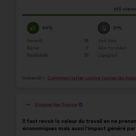
Dette
145 stem
forslag
har
Enig
Dette
Neutral
Dette
66%
21%
opnået:
:
forslag
:
forslag
er
er
Favorit
:
gang
18
Ved ikke
:
gang
kvalificeret
kvalificeret
Banal
:
gang
7
Ikke forstået
:
gang
som:
som:
Realistisk
:
gang
31
Ligeglad
:
gang
Indsendt i
Comment lutter contre toutes les inéga
Empow'Her France
Forslag
fra:
Forslagets
Med
Il faut revoir la valeur du travail en ne pre
indhold:
følgende
économiques mais aussi l'impact généré par 
fordeling: