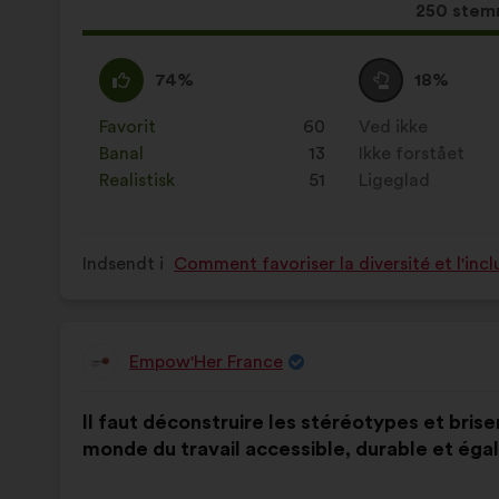
Dette
250 stem
forslag
har
Enig
Dette
Neutral
Dette
74%
18%
opnået:
:
forslag
:
forslag
er
er
Favorit
:
gang
60
Ved ikke
:
gang
kvalificeret
kvalificeret
Banal
:
gang
13
Ikke forstået
:
gang
som:
som:
Realistisk
:
gang
51
Ligeglad
:
gang
Indsendt i
Comment favoriser la diversité et l'incl
Empow'Her France
Forslag
fra:
Forslagets
Med
Il faut déconstruire les stéréotypes et brise
indhold:
følgende
monde du travail accessible, durable et égali
fordeling: