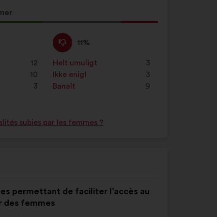
mer
Ikke
Dette
11%
enig
forslag
:
er
12
Helt umuligt
:
gang
3
kvalificeret
10
Ikke enig!
:
gang
3
som:
3
Banalt
:
gang
9
lités subies par les femmes ?
ves permettant de faciliter l’accès au
ar des femmes