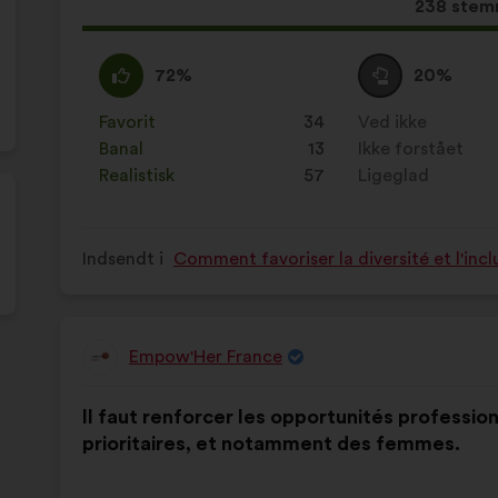
Dette
238 stem
forslag
har
Enig
Dette
Neutral
Dette
72%
20%
opnået:
:
forslag
:
forslag
er
er
Favorit
:
gang
34
Ved ikke
:
gang
kvalificeret
kvalificeret
Banal
:
gang
13
Ikke forstået
:
gang
som:
som:
Realistisk
:
gang
57
Ligeglad
:
gang
Indsendt i
Comment favoriser la diversité et l'incl
Empow'Her France
Forslag
fra:
Forslagets
Med
Il faut renforcer les opportunités professio
indhold:
følgende
prioritaires, et notamment des femmes.
fordeling: