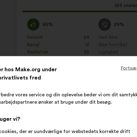
Dette
193 stem
forslag
har
Enig
Dette
Neutral
Dette
65%
29%
opnået:
:
forslag
:
forslag
er
er
Favorit
:
gang
24
Ved ikke
:
gang
kvalificeret
kvalificeret
Banal
:
gang
12
Ikke forstået
:
gang
som:
som:
Realistisk
:
gang
36
Ligeglad
:
gang
Fortsæ
er hos Make.org under
Indsendt i
Comment favoriser la diversité et l'incl
rivatlivets fred
rbedre vores service og din oplevelse beder vi om dit samtykk
Empow'Her France
arbejdspartnere ønsker at bruge under dit besøg.
Forslag
fra:
Forslagets
Med
Il faut sensibiliser l’écosystème entrepreneu
uger vi?
indhold:
følgende
déconstruire les stéréotypes
fordeling:
cookies, der er uundværlige for webstedets korrekte drift