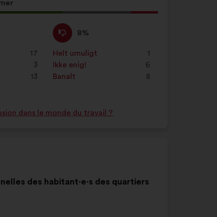
søgefeltet
mer
og
klik
Ikke
Dette
8%
på
enig
forslag
knappen
:
er
17
Helt umuligt
:
gang
1
”Søg”
kvalificeret
3
Ikke enig!
:
gang
6
som:
13
Banalt
:
gang
8
usion dans le monde du travail ?
nnelles des habitant·e·s des quartiers