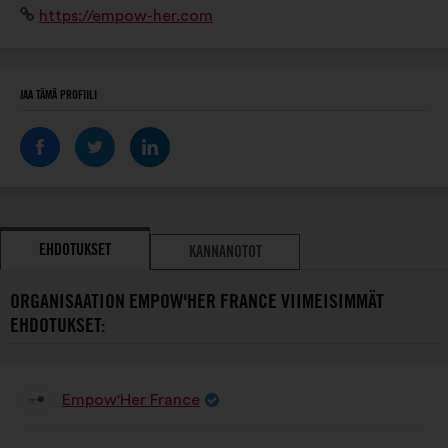
Verkkosivusto:
https://empow-her.com
JAA TÄMÄ PROFIILI
EHDOTUKSET
KANNANOTOT
ORGANISAATION EMPOW'HER FRANCE VIIMEISIMMÄT
EHDOTUKSET:
Empow'Her France
Ehdotus
henkilöltä
Ehdotuksen
Äänten