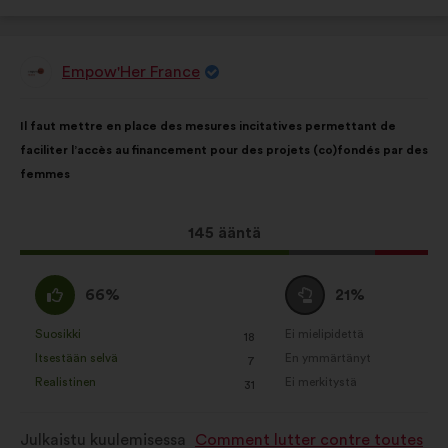
Empow'Her France
Ehdotus
henkilöltä
Ehdotuksen
Äänten
Il faut mettre en place des mesures incitatives permettant de
sisältö:
jakautuminen:
faciliter l’accès au financement pour des projets (co)fondés par des
femmes
Tämä
145 ääntä
ehdotus
sai
samaa
Äänestä
66%
21%
ääniä
mieltä
tyhjää
seuraavasti:
:
:
Suosikki
Ei mielipidettä
:
kertaa
:
kertaa
18
Tätä
Tätä
Itsestään selvä
En ymmärtänyt
:
kertaa
:
kertaa
7
ehdotusta
ehdotusta
Realistinen
Ei merkitystä
:
kertaa
:
kertaa
31
on
on
luonnehdittu
luonnehdittu
Julkaistu kuulemisessa
Comment lutter contre toutes
seuraavasti:
seuraavasti: