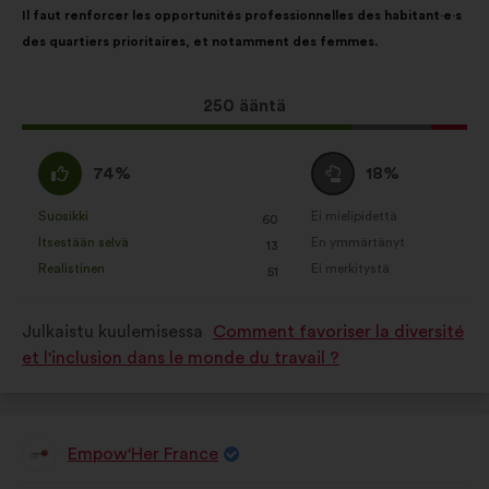
Il faut renforcer les opportunités professionnelles des habitant·e·s
sisältö:
jakautuminen:
des quartiers prioritaires, et notamment des femmes.
Tämä
250 ääntä
ehdotus
sai
samaa
Äänestä
74%
18%
ääniä
mieltä
tyhjää
seuraavasti:
:
:
Suosikki
Ei mielipidettä
:
kertaa
:
kertaa
60
Tätä
Tätä
Itsestään selvä
En ymmärtänyt
:
kertaa
:
kertaa
13
ehdotusta
ehdotusta
Realistinen
Ei merkitystä
:
kertaa
:
kertaa
51
on
on
luonnehdittu
luonnehdittu
Julkaistu kuulemisessa
Comment favoriser la diversité
seuraavasti:
seuraavasti:
et l'inclusion dans le monde du travail ?
Empow'Her France
Ehdotus
henkilöltä