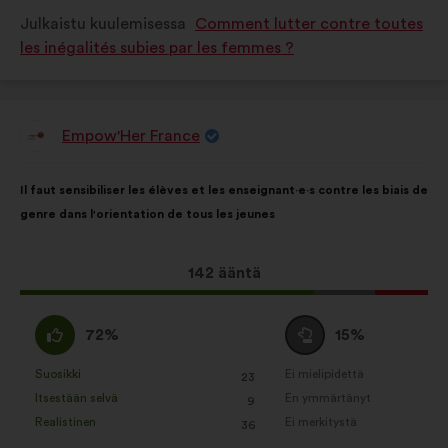
luonnehdittu
luonnehdittu
Julkaistu kuulemisessa
Comment lutter contre toutes
seuraavasti:
seuraavasti:
les inégalités subies par les femmes ?
Empow'Her France
Ehdotus
henkilöltä
Ehdotuksen
Äänten
Il faut sensibiliser les élèves et les enseignant·e·s contre les biais de
sisältö:
jakautuminen:
genre dans l'orientation de tous les jeunes
Tämä
142 ääntä
ehdotus
sai
samaa
Äänestä
72%
15%
ääniä
mieltä
tyhjää
seuraavasti:
:
:
Suosikki
Ei mielipidettä
:
kertaa
:
kertaa
23
Tätä
Tätä
Itsestään selvä
En ymmärtänyt
:
kertaa
:
kertaa
9
ehdotusta
ehdotusta
Realistinen
Ei merkitystä
:
kertaa
:
kertaa
36
on
on