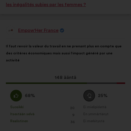
les inégalités subies par les femmes ?
Empow'Her France
Ehdotus
henkilöltä
Ehdotuksen
Äänten
Il faut revoir la valeur du travail en ne prenant plus en compte que
sisältö:
jakautuminen:
des critères économiques mais aussi l'impact généré par une
activité
Tämä
148 ääntä
ehdotus
sai
samaa
Äänestä
68%
25%
ääniä
mieltä
tyhjää
seuraavasti:
:
:
Suosikki
Ei mielipidettä
:
kertaa
:
kertaa
20
Tätä
Tätä
Itsestään selvä
En ymmärtänyt
:
kertaa
:
kertaa
9
ehdotusta
ehdotusta
Realistinen
Ei merkitystä
:
kertaa
:
kertaa
36
on
on