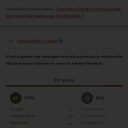
luonnehdittu
luonnehdittu
Julkaistu kuulemisessa
Comment lutter contre toutes
seuraavasti:
seuraavasti:
les inégalités subies par les femmes ?
Empow'Her France
Ehdotus
henkilöltä
Ehdotuksen
Äänten
Il faut organiser une campagne nationale portée par le ministère de
sisältö:
jakautuminen:
l’Éducation pour valoriser les corps de métiers féminisés
Tämä
217 ääntä
ehdotus
sai
samaa
Äänestä
63%
21%
ääniä
mieltä
tyhjää
seuraavasti:
:
:
Suosikki
Ei mielipidettä
:
kertaa
:
kertaa
17
Tätä
Tätä
Itsestään selvä
En ymmärtänyt
:
kertaa
:
kertaa
10
ehdotusta
ehdotusta
Realistinen
Ei merkitystä
:
kertaa
:
kertaa
52
on
on