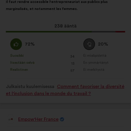
Il faut rendre accessible l'entrepreneuriat aux publics plus
sisältö:
jakautuminen:
marginalisés, et notamment les femmes.
Tämä
238 ääntä
ehdotus
sai
samaa
Äänestä
72%
20%
ääniä
mieltä
tyhjää
seuraavasti:
:
:
Suosikki
Ei mielipidettä
:
kertaa
:
kertaa
34
Tätä
Tätä
Itsestään selvä
En ymmärtänyt
:
kertaa
:
kertaa
13
ehdotusta
ehdotusta
Realistinen
Ei merkitystä
:
kertaa
:
kertaa
57
on
on
luonnehdittu
luonnehdittu
Julkaistu kuulemisessa
Comment favoriser la diversité
seuraavasti:
seuraavasti:
et l'inclusion dans le monde du travail ?
Empow'Her France
Ehdotus
henkilöltä
Ehdotuksen
Äänten