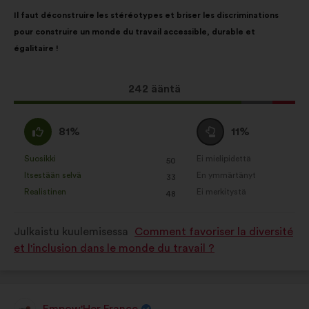
Ehdotuksen
Äänten
Il faut déconstruire les stéréotypes et briser les discriminations
sisältö:
jakautuminen:
pour construire un monde du travail accessible, durable et
égalitaire !
Tämä
242 ääntä
ehdotus
sai
samaa
Äänestä
81%
11%
ääniä
mieltä
tyhjää
seuraavasti:
:
:
Suosikki
Ei mielipidettä
:
kertaa
:
kertaa
50
Tätä
Tätä
Itsestään selvä
En ymmärtänyt
:
kertaa
:
kertaa
33
ehdotusta
ehdotusta
Realistinen
Ei merkitystä
:
kertaa
:
kertaa
48
on
on
luonnehdittu
luonnehdittu
Julkaistu kuulemisessa
Comment favoriser la diversité
seuraavasti:
seuraavasti:
et l'inclusion dans le monde du travail ?
Empow'Her France