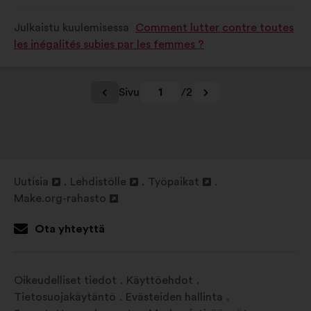
luonnehdittu
luonnehdittu
Julkaistu kuulemisessa
Comment lutter contre toutes
seuraavasti:
seuraavasti:
les inégalités subies par les femmes ?
Sivu
1
/2
Uutisia
Lehdistölle
Työpaikat
Avaa
Avaa
Avaa
Make.org-rahasto
uudessa
Avaa
uudessa
uudessa
välilehdessä
uudessa
välilehdessä
välilehdessä
Ota yhteyttä
välilehdessä
Oikeudelliset tiedot
Käyttöehdot
Tietosuojakäytäntö
Evästeiden hallinta