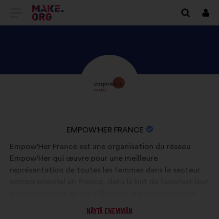
SIIRRY
Kirj
sisä
MAKE.ORGIN
KOTISIVULLE
TUTUSTU
Tietoa:
ORGANISAATION
EMPOW'HER
FRANCE
ORGANISAATION
EMPOW'HER FRANCE
PROFIILIIN
NIMI:
Empow'Her France est une organisation du réseau
Empow'Her qui œuvre pour une meilleure
représentation de toutes les femmes dans le secteur
entrepreneurial en France, dans le but de favoriser leur
autonomisation et leur rôle dans le développement
d’une société plus juste et représentative.
NÄYTÄ ENEMMÄN