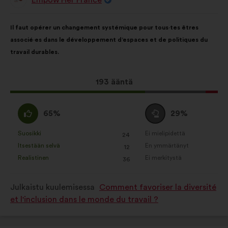
Ehdotus
henkilöltä
Ehdotuksen
Äänten
Il faut opérer un changement systémique pour tous·tes êtres
sisältö:
jakautuminen:
associé·es dans le développement d’espaces et de politiques du
travail durables.
Tämä
193 ääntä
ehdotus
sai
samaa
Äänestä
65%
29%
ääniä
mieltä
tyhjää
seuraavasti:
:
:
Suosikki
Ei mielipidettä
:
kertaa
:
kertaa
24
Tätä
Tätä
Itsestään selvä
En ymmärtänyt
:
kertaa
:
kertaa
12
ehdotusta
ehdotusta
Realistinen
Ei merkitystä
:
kertaa
:
kertaa
36
on
on
luonnehdittu
luonnehdittu
Julkaistu kuulemisessa
Comment favoriser la diversité
seuraavasti:
seuraavasti:
et l'inclusion dans le monde du travail ?