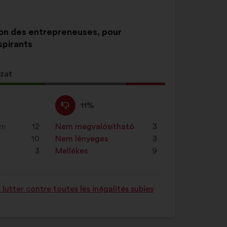
ation des entrepreneuses, pour
spirants
zat
Nem
Ezt
11%
értek
a
ző
egyet
javaslatot
em
12
Nem megvalósítható
:
szer
3
égű
:
a
10
Nem lényeges
:
szer
3
ot
következő
3
Mellékes
:
szer
9
alkalommal
minősítették:
utter contre toutes les inégalités subies