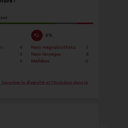
taire !
azat
Nem
Ezt
8%
értek
a
ő
egyet
javaslatot
em
4
Nem megvalósítható
:
szer
2
égű
:
a
3
Nem lényeges
:
szer
8
ot
következő
5
Mellékes
:
szer
12
alkalommal
minősítették:
voriser la diversité et l'inclusion dans le