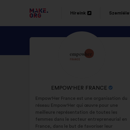
TOVÁBB
Híreink
Szemléle
Új
Új
A
lap
lap
MAKE.ORG
NÉZZE
Önéletrajz:
megnyitása
megnyitá
FŐOLDALÁRA
MEG
EMPOW'HER
FRANCE
PROFILJÁT
A
EMPOW'HER FRANCE
SZERVEZET
Empow'Her France est une organisation du
NEVE:
réseau Empow'Her qui œuvre pour une
meilleure représentation de toutes les
femmes dans le secteur entrepreneurial en
France, dans le but de favoriser leur