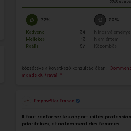
Ez
238 szav
a
javaslat
Egyetértek
Ezt
Semleges
Ezt
72%
20%
a
:
a
szavazat
a
következ
javaslatot
:
javaslatot
Kedvenc
:
szer
34
Nincs vélemény
:
szer
mennyis
a
a
Mellékes
:
szer
13
Nem értem
:
szer
szavazat
következő
következő
Reális
:
szer
57
Közömbös
:
szer
kapott:
alkalommal
alkalommal
minősítették:
minősítették:
közzétéve a következő konzultációban:
Comment fa
monde du travail ?
Empow'Her France
A
javaslat
A
A
szerzője:
Il faut renforcer les opportunités professio
javaslat
következő
prioritaires, et notamment des femmes.
tartalma:
megoszlásban: