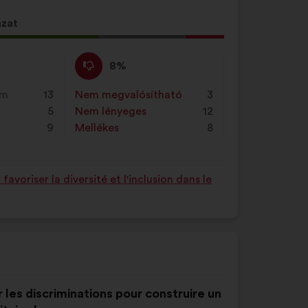
azat
Nem
Ezt
8%
értek
a
ő
egyet
javaslatot
em
13
Nem megvalósítható
:
szer
3
égű
:
a
5
Nem lényeges
:
szer
12
ot
következő
9
Mellékes
:
szer
8
alkalommal
minősítették:
voriser la diversité et l'inclusion dans le
r les discriminations pour construire un