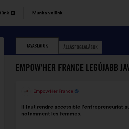
tünk
Munka velünk
sa
JAVASLATOK
ÁLLÁSFOGLALÁSOK
EMPOW'HER FRANCE LEGÚJABB JAV
Empow'Her France
A
javaslat
A
A
szerzője:
Il faut rendre accessible l'entrepreneuriat a
javaslat
következő
notamment les femmes.
tartalma:
megoszlásban: