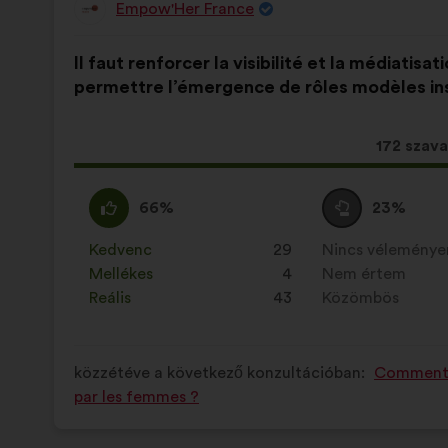
Empow'Her France
A
javaslat
A
A
szerzője:
Il faut renforcer la visibilité et la médiatis
javaslat
következő
permettre l’émergence de rôles modèles in
tartalma:
megoszlásban:
Ez
172 szava
a
javaslat
Egyetértek
Ezt
Semleges
Ezt
66%
23%
a
:
a
szavazat
a
követke
javaslatot
:
javaslatot
Kedvenc
:
szer
29
Nincs vélemény
:
szer
mennyis
a
a
Mellékes
:
szer
4
Nem értem
:
szer
szavazat
következő
következő
Reális
:
szer
43
Közömbös
:
szer
kapott:
alkalommal
alkalommal
minősítették:
minősítették:
közzétéve a következő konzultációban:
Comment l
par les femmes ?