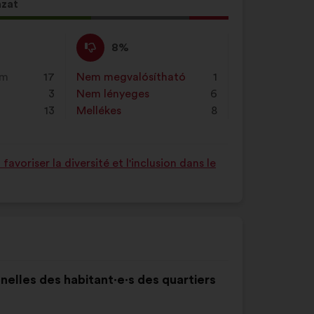
„Keresés"
azat
gombra.
Nem
Ezt
8%
értek
a
ő
egyet
javaslatot
em
17
Nem megvalósítható
:
szer
1
égű
:
a
3
Nem lényeges
:
szer
6
ot
következő
13
Mellékes
:
szer
8
alkalommal
minősítették:
voriser la diversité et l'inclusion dans le
nnelles des habitant·e·s des quartiers