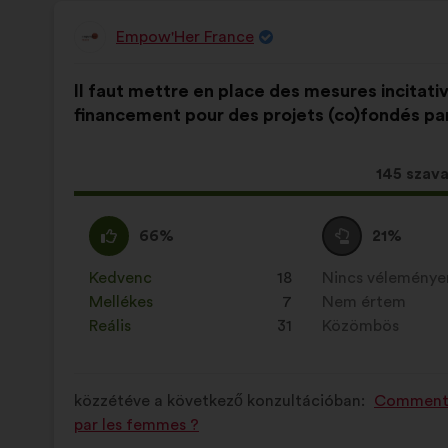
Empow'Her France
A
javaslat
A
A
szerzője:
Il faut mettre en place des mesures incitati
javaslat
következő
financement pour des projets (co)fondés p
tartalma:
megoszlásban:
Ez
145 szav
a
javaslat
Egyetértek
Ezt
Semleges
Ezt
66%
21%
a
:
a
szavazat
a
követke
javaslatot
:
javaslatot
Kedvenc
:
szer
18
Nincs vélemény
:
szer
mennyis
a
a
Mellékes
:
szer
7
Nem értem
:
szer
szavazat
következő
következő
Reális
:
szer
31
Közömbös
:
szer
kapott:
alkalommal
alkalommal
minősítették:
minősítették:
közzétéve a következő konzultációban:
Comment l
par les femmes ?