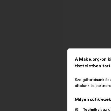
A Make.org-on k
tiszteletben tar
Szolgáltatásunk és 
általunk és partnere
Milyen sütik eze
Technikai:
az o