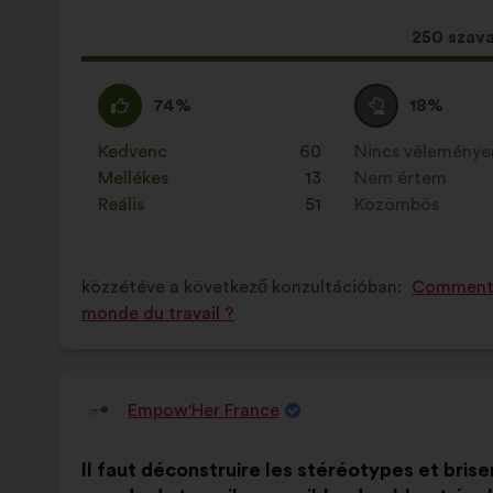
Ez
250 szav
a
javaslat
Egyetértek
Ezt
Semleges
Ezt
74%
18%
a
:
a
szavazat
a
következ
javaslatot
:
javaslatot
Kedvenc
:
szer
60
Nincs vélemény
:
szer
mennyis
a
a
Mellékes
:
szer
13
Nem értem
:
szer
szavazat
következő
következő
Reális
:
szer
51
Közömbös
:
szer
kapott:
alkalommal
alkalommal
minősítették:
minősítették:
közzétéve a következő konzultációban:
Comment fa
monde du travail ?
Empow'Her France
A
javaslat
A
A
szerzője:
Il faut déconstruire les stéréotypes et brise
javaslat
következő