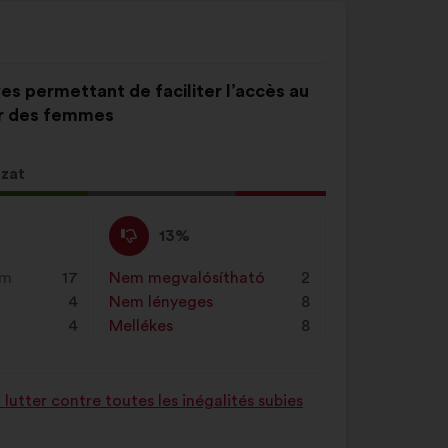
ves permettant de faciliter l’accès au
ar des femmes
azat
Nem
Ezt
13%
értek
a
ző
egyet
javaslatot
em
17
Nem megvalósítható
:
szer
2
égű
:
a
4
Nem lényeges
:
szer
8
ot
következő
4
Mellékes
:
szer
8
alkalommal
minősítették:
utter contre toutes les inégalités subies