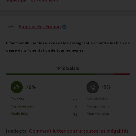
subies par les femmes ?
Empow'Her France
Priekšlikumu
iesniedza:
Priekšlikuma
Sadalījums
Il faut sensibiliser les élèves et les enseignant·e·s contre les biais de
saturs:
ir
genre dans l'orientation de tous les jeunes
šāds:
Šis
142 balsis
priekšlikums
saņēma:
Piekrītu
Neitrāls
72%
15%
:
balsojums
:
Favorīts
Nav viedokļa
:
reize(-
:
reize(-
23
Šis
Šis
Nepieciešams
Nesaprotams
s)
:
reize(-
s)
:
reize(-
9
priekšlikums
priekšlikums
Reālistisks
Man vienalga
s)
:
reize(-
s)
:
reize(-
36
tika
tika
s)
s)
kvalificēts
kvalificēts
Iesniegts
Comment lutter contre toutes les inégalités
kā:
kā: