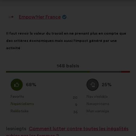
Empow'Her France
Priekšlikumu
iesniedza:
Priekšlikuma
Sadalījums
Il faut revoir la valeur du travail en ne prenant plus en compte que
saturs:
ir
des critères économiques mais aussi l'impact généré par une
šāds:
activité
Šis
148 balsis
priekšlikums
saņēma:
Piekrītu
Neitrāls
68%
25%
:
balsojums
:
Favorīts
Nav viedokļa
:
reize(-
:
reize(-
20
Šis
Šis
Nepieciešams
Nesaprotams
s)
:
reize(-
s)
:
reize(-
9
priekšlikums
priekšlikums
Reālistisks
Man vienalga
s)
:
reize(-
s)
:
reize(-
36
tika
tika
s)
s)
kvalificēts
kvalificēts
Iesniegts
Comment lutter contre toutes les inégalités
kā:
kā: