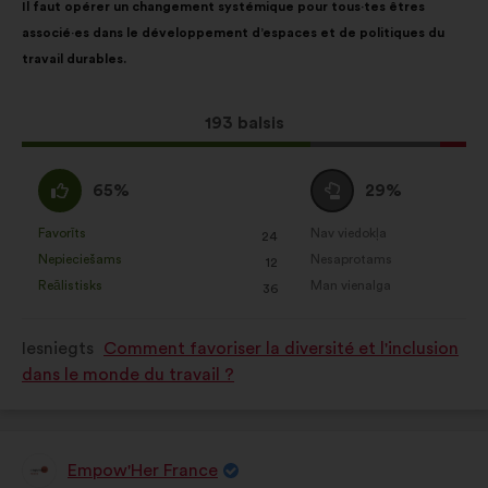
Il faut opérer un changement systémique pour tous·tes êtres
saturs:
ir
associé·es dans le développement d’espaces et de politiques du
šāds:
travail durables.
Šis
193 balsis
priekšlikums
saņēma:
Piekrītu
Neitrāls
65%
29%
:
balsojums
:
Favorīts
Nav viedokļa
:
reize(-
:
reize(-
24
Šis
Šis
Nepieciešams
Nesaprotams
s)
:
reize(-
s)
:
reize(-
12
priekšlikums
priekšlikums
Reālistisks
Man vienalga
s)
:
reize(-
s)
:
reize(-
36
tika
tika
s)
s)
kvalificēts
kvalificēts
Iesniegts
Comment favoriser la diversité et l'inclusion
kā:
kā:
dans le monde du travail ?
Empow'Her France
Priekšlikumu