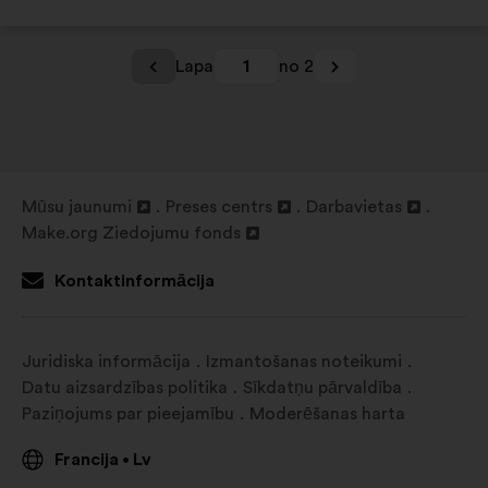
Lapa
1
no 2
Mūsu jaunumi
Preses centrs
Darbavietas
Atvērt
Atvērt
Atvērt
Make.org Ziedojumu fonds
jaunā
Atvērt
jaunā
jaunā
cilnē
jaunā
cilnē
cilnē
Kontaktinformācija
cilnē
Juridiska informācija
Izmantošanas noteikumi
Datu aizsardzības politika
Sīkdatņu pārvaldība
Paziņojums par pieejamību
Moderēšanas harta
Francija
Lv
•