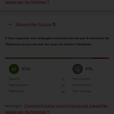
subies par les femmes ?
Empow'Her France
Priekšlikumu
iesniedza:
Priekšlikuma
Sadalījums
Il faut organiser une campagne nationale portée par le ministère de
saturs:
ir
l’Éducation pour valoriser les corps de métiers féminisés
šāds:
Šis
priekšlikums
Piekrītu
Neitrāls
63%
21%
saņēma:
:
balsojums
:
Favorīts
Nav viedokļa
:
reize(-
:
reize(-
17
Šis
Šis
Nepieciešams
Nesaprotams
s)
:
reize(-
s)
:
reize(-
10
priekšlikums
priekšlikums
Reālistisks
Man vienalga
s)
:
reize(-
s)
:
reize(-
52
tika
tika
s)
s)
kvalificēts
kvalificēts
Iesniegts
Comment lutter contre toutes les inégalités
kā:
kā:
subies par les femmes ?