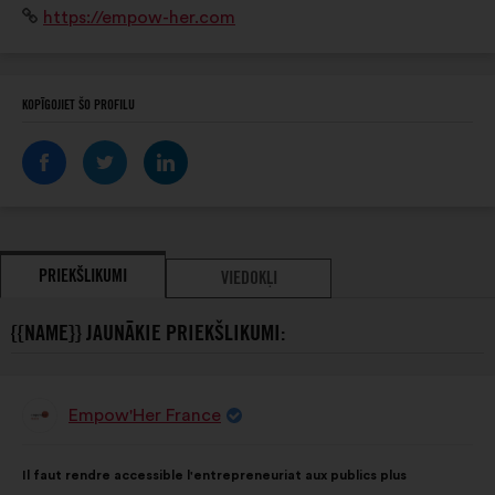
Interneta
https://empow-her.com
vietne:
KOPĪGOJIET ŠO PROFILU
PRIEKŠLIKUMI
VIEDOKĻI
{{NAME}} JAUNĀKIE PRIEKŠLIKUMI:
Empow'Her France
Priekšlikumu
iesniedza:
Priekšlikuma
Sadalījums
Il faut rendre accessible l'entrepreneuriat aux publics plus
saturs:
ir