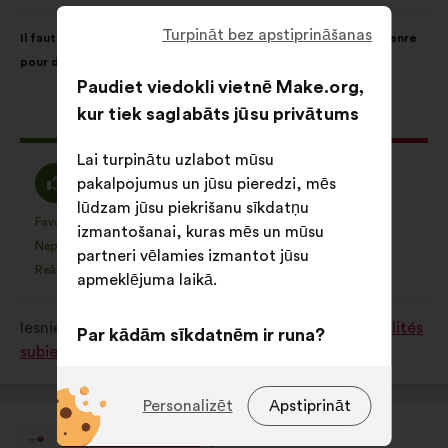
iesniedza:
Priekšlikuma
Sadalījums
Turpināt bez apstiprināšanas
Il faut sensibiliser l’écosystème entrepreneurial aux biais de genre
saturs:
ir
pour déconstruire les stéréotypes
šāds:
Paudiet viedokli vietnē Make.org,
kur tiek saglabāts jūsu privātums
Šis
142 balsis
priekšlikums
Lai turpinātu uzlabot mūsu
saņēma:
Piekrītu
Neitrāls
61%
29%
pakalpojumus un jūsu pieredzi, mēs
:
balsojums
lūdzam jūsu piekrišanu sīkdatņu
:
Favorīts
Nav viedokļa
:
reize(-
:
reize(-
7
izmantošanai, kuras mēs un mūsu
Šis
Šis
Nepieciešams
Nesaprotams
s)
:
reize(-
s)
:
reize(-
7
partneri vēlamies izmantot jūsu
priekšlikums
priekšlikums
Reālistisks
Man vienalga
s)
:
reize(-
s)
:
reize(-
26
apmeklējuma laikā.
tika
tika
s)
s)
kvalificēts
kvalificēts
Iesniegts
Comment lutter contre toutes les inégalités
kā:
kā:
Par kādām sīkdatnēm ir runa?
subies par les femmes ?
Ar tehnoloģijām saistītās:
sīkdatnes, kas ir būtiski vietnes
Personalizēt
Apstiprināt
darbībai
Empow'Her France
Priekšlikumu