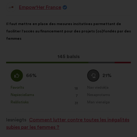
Empow'Her France
Priekšlikumu
iesniedza:
Priekšlikuma
Sadalījums
Il faut mettre en place des mesures incitatives permettant de
saturs:
ir
faciliter l’accès au financement pour des projets (co)fondés par des
šāds:
femmes
Šis
145 balsis
priekšlikums
saņēma:
Piekrītu
Neitrāls
66%
21%
:
balsojums
:
Favorīts
Nav viedokļa
:
reize(-
:
reize(-
18
Šis
Šis
Nepieciešams
Nesaprotams
s)
:
reize(-
s)
:
reize(-
7
priekšlikums
priekšlikums
Reālistisks
Man vienalga
s)
:
reize(-
s)
:
reize(-
31
tika
tika
s)
s)
kvalificēts
kvalificēts
Iesniegts
Comment lutter contre toutes les inégalités
kā:
kā:
subies par les femmes ?