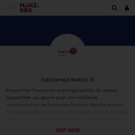
DOTIES
Piet
UZ
VIETNES
MAKE.ORG
APSKATIET
Biogrāfija:
SĀKUMLAPU
EMPOW'HER
FRANCE
PROFILU
ORGANIZĀCIJAS
EMPOW'HER FRANCE
NOSAUKUMS:
Empow'Her France est une organisation du réseau
Empow'Her qui œuvre pour une meilleure
représentation de toutes les femmes dans le secteur
entrepreneurial en France, dans le but de favoriser leur
autonomisation et leur rôle dans le développement
d’une société plus juste et représentative.
SKATĪT VAIRĀK