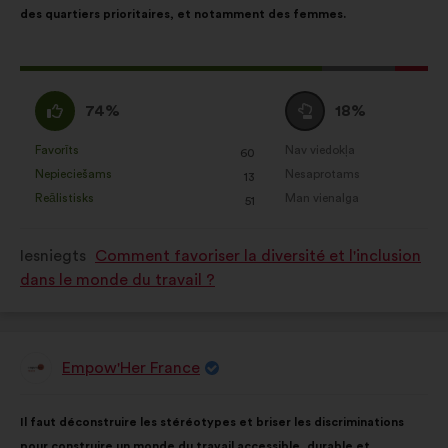
des quartiers prioritaires, et notamment des femmes.
šāds:
Šis
priekšlikums
Piekrītu
Neitrāls
74%
18%
saņēma:
:
balsojums
:
Favorīts
Nav viedokļa
:
reize(-
:
reize(-
60
Šis
Šis
Nepieciešams
Nesaprotams
s)
:
reize(-
s)
:
reize(-
13
priekšlikums
priekšlikums
Reālistisks
Man vienalga
s)
:
reize(-
s)
:
reize(-
51
tika
tika
s)
s)
kvalificēts
kvalificēts
Iesniegts
Comment favoriser la diversité et l'inclusion
kā:
kā:
dans le monde du travail ?
Empow'Her France
Priekšlikumu
iesniedza:
Priekšlikuma
Sadalījums
Il faut déconstruire les stéréotypes et briser les discriminations
saturs:
ir
pour construire un monde du travail accessible, durable et