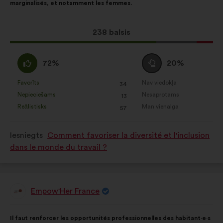
marginalisés, et notamment les femmes.
šāds:
Šis
238 balsis
priekšlikums
saņēma:
Piekrītu
Neitrāls
72%
20%
:
balsojums
:
Favorīts
Nav viedokļa
:
reize(-
:
reize(-
34
Šis
Šis
Nepieciešams
Nesaprotams
s)
:
reize(-
s)
:
reize(-
13
priekšlikums
priekšlikums
Reālistisks
Man vienalga
s)
:
reize(-
s)
:
reize(-
57
tika
tika
s)
s)
kvalificēts
kvalificēts
Iesniegts
Comment favoriser la diversité et l'inclusion
kā:
kā:
dans le monde du travail ?
Empow'Her France
Priekšlikumu
iesniedza:
Priekšlikuma
Sadalījums
Il faut renforcer les opportunités professionnelles des habitant·e·s
saturs:
ir