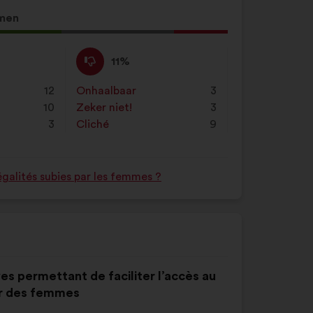
men
Niet
Dit
11%
mee
voorstel
eens
is
12
Onhaalbaar
:
keer
3
:
gekwalificeerd
10
Zeker niet!
:
keer
3
als:
3
Cliché
:
keer
9
galités subies par les femmes ?
ves permettant de faciliter l’accès au
ar des femmes