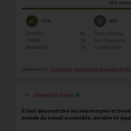
Dit
250 stem
voorstel
kreeg:
Mee
Dit
Neutraal
Dit
74%
18%
eens
voorstel
:
voorstel
:
is
is
Favoriet
:
keer
60
Geen mening
:
keer
gekwalificeerd
gekwalificeerd
Cliché
:
keer
13
Niet begrepen
:
keer
als:
als:
Realistisch
:
keer
51
Onbelangrijk
:
keer
Geplaatst in
Comment favoriser la diversité et l'i
Empow'Her France
Voorstel
van:
Inhoud
Met
Il faut déconstruire les stéréotypes et brise
van
de
monde du travail accessible, durable et égali
het
volgende
voorstel:
verdeling: