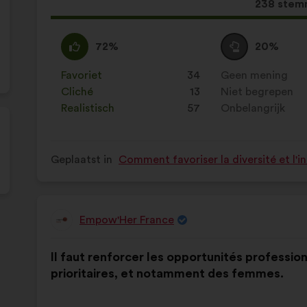
Dit
238 stem
voorstel
kreeg:
Mee
Dit
Neutraal
Dit
72%
20%
eens
voorstel
:
voorstel
:
is
is
Favoriet
:
keer
34
Geen mening
:
keer
gekwalificeerd
gekwalificeerd
Cliché
:
keer
13
Niet begrepen
:
keer
als:
als:
Realistisch
:
keer
57
Onbelangrijk
:
keer
Geplaatst in
Comment favoriser la diversité et l'i
Empow'Her France
Voorstel
van:
Inhoud
Met
Il faut renforcer les opportunités professio
van
de
prioritaires, et notamment des femmes.
het
volgende
voorstel:
verdeling: