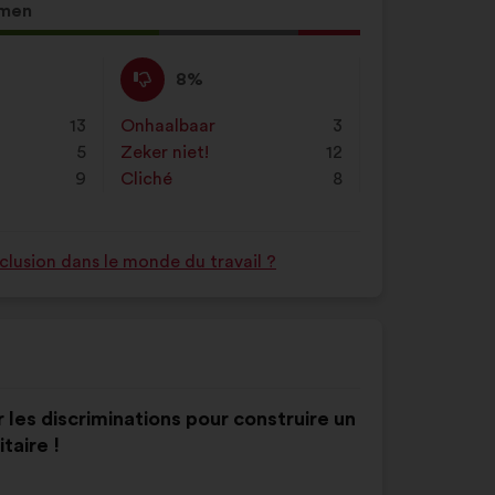
men
Niet
Dit
8%
mee
voorstel
eens
is
13
Onhaalbaar
:
keer
3
:
gekwalificeerd
5
Zeker niet!
:
keer
12
als:
9
Cliché
:
keer
8
nclusion dans le monde du travail ?
r les discriminations pour construire un
taire !