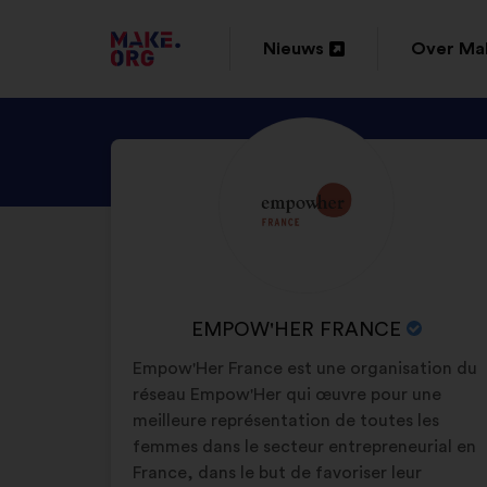
GA
Nieuws
Over Ma
Openen
Openen
NAAR
in
in
DE
BEKIJK
Biografie:
een
een
HOMEPAGE
HET
nieuw
nieuw
VAN
PROFIEL
tabblad
tabblad
VAN
MAKE.ORG
EMPOW'HER
FRANCE
NAAM
EMPOW'HER FRANCE
VAN
Empow'Her France est une organisation du
DE
réseau Empow'Her qui œuvre pour une
ORGANISATIE:
meilleure représentation de toutes les
femmes dans le secteur entrepreneurial en
France, dans le but de favoriser leur