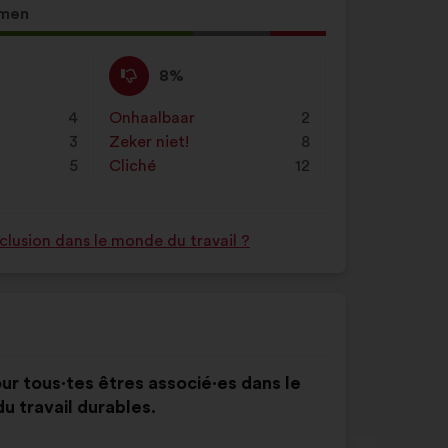
men
Niet
Dit
8%
mee
voorstel
eens
is
4
Onhaalbaar
:
keer
2
:
gekwalificeerd
3
Zeker niet!
:
keer
8
als:
5
Cliché
:
keer
12
nclusion dans le monde du travail ?
r tous·tes êtres associé·es dans le
 travail durables.