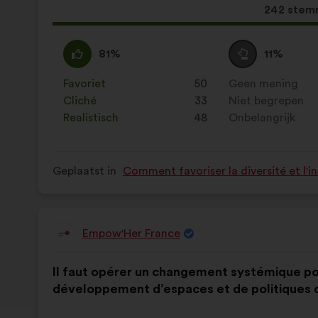
Dit
242 stem
voorstel
kreeg:
Mee
Dit
Neutraal
Dit
81%
11%
eens
voorstel
:
voorstel
:
is
is
Favoriet
:
keer
50
Geen mening
:
keer
gekwalificeerd
gekwalificeerd
Cliché
:
keer
33
Niet begrepen
:
keer
als:
als:
Realistisch
:
keer
48
Onbelangrijk
:
keer
Geplaatst in
Comment favoriser la diversité et l'i
Empow'Her France
Voorstel
van:
Inhoud
Met
Il faut opérer un changement systémique pou
van
de
développement d’espaces et de politiques du
het
volgende
voorstel:
verdeling: