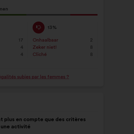
men
Niet
Dit
13%
mee
voorstel
eens
is
17
Onhaalbaar
:
keer
2
:
gekwalificeerd
4
Zeker niet!
:
keer
8
als:
4
Cliché
:
keer
8
galités subies par les femmes ?
nant plus en compte que des critères
une activité