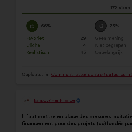
voorstel:
verdeling:
Dit
172 stem
voorstel
kreeg:
Mee
Dit
Neutraal
Dit
66%
23%
eens
voorstel
:
voorstel
:
is
is
Favoriet
:
keer
29
Geen mening
:
keer
gekwalificeerd
gekwalificeerd
Cliché
:
keer
4
Niet begrepen
:
keer
als:
als:
Realistisch
:
keer
43
Onbelangrijk
:
keer
Geplaatst in
Comment lutter contre toutes les iné
Empow'Her France
Voorstel
van:
Inhoud
Met
Il faut mettre en place des mesures incitati
van
de
financement pour des projets (co)fondés p
het
volgende