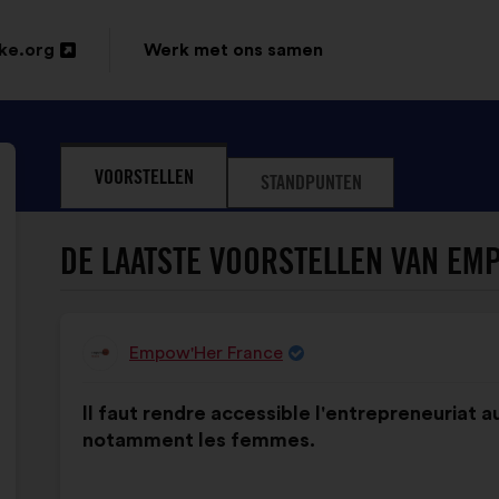
ke.org
Werk met ons samen
VOORSTELLEN
STANDPUNTEN
DE LAATSTE VOORSTELLEN VAN EM
Empow'Her France
Voorstel
van:
Inhoud
Met
Il faut rendre accessible l'entrepreneuriat a
van
de
notamment les femmes.
het
volgende
voorstel:
verdeling: