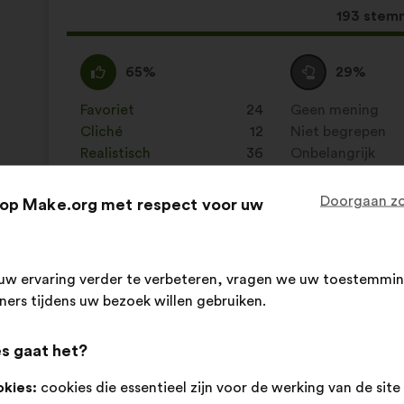
Dit
193 stem
voorstel
kreeg:
Mee
Dit
Neutraal
Dit
65%
29%
eens
voorstel
:
voorstel
:
is
is
Favoriet
:
keer
24
Geen mening
:
keer
gekwalificeerd
gekwalificeerd
Cliché
:
keer
12
Niet begrepen
:
keer
als:
als:
Realistisch
:
keer
36
Onbelangrijk
:
keer
Doorgaan zo
op Make.org met respect voor uw
Geplaatst in
Comment favoriser la diversité et l'i
uw ervaring verder te verbeteren, vragen we uw toestemmin
Empow'Her France
tners tijdens uw bezoek willen gebruiken.
Voorstel
van:
Inhoud
Met
Il faut sensibiliser l’écosystème entrepreneu
s gaat het?
van
de
déconstruire les stéréotypes
het
volgende
okies:
cookies die essentieel zijn voor de werking van de site
voorstel:
verdeling: