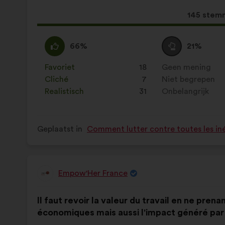
voorstel:
verdeling:
Dit
145 stem
voorstel
kreeg:
Mee
Dit
Neutraal
Dit
66%
21%
eens
voorstel
:
voorstel
:
is
is
Favoriet
:
keer
18
Geen mening
:
keer
gekwalificeerd
gekwalificeerd
Cliché
:
keer
7
Niet begrepen
:
keer
als:
als:
Realistisch
:
keer
31
Onbelangrijk
:
keer
Geplaatst in
Comment lutter contre toutes les iné
Empow'Her France
Voorstel
van:
Inhoud
Met
Il faut revoir la valeur du travail en ne pre
van
de
économiques mais aussi l'impact généré par 
het
volgende