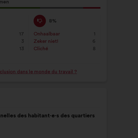
in
men
en
klik
Niet
Dit
8%
op
mee
voorstel
"Zoeken"
eens
is
17
Onhaalbaar
:
keer
1
:
gekwalificeerd
3
Zeker niet!
:
keer
6
als:
13
Cliché
:
keer
8
nclusion dans le monde du travail ?
nnelles des habitant·e·s des quartiers