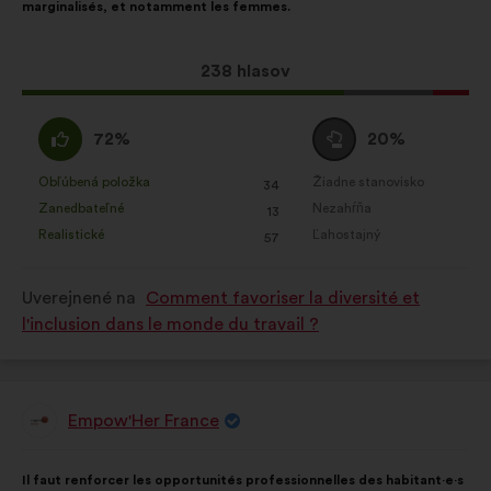
marginalisés, et notamment les femmes.
Tento
238 hlasov
návrh
bol
Súhlasím
Neutrálny
72%
20%
prijatý:
:
hlas
:
Obľúbená položka
Žiadne stanovisko
:
krát
:
krát
34
Tento
Tento
Zanedbateľné
Nezahŕňa
:
krát
:
krát
13
návrh
návrh
Realistické
Ľahostajný
:
krát
:
krát
57
bol
bol
kvalifikovaný:
kvalifikovaný:
Uverejnené na
Comment favoriser la diversité et
l'inclusion dans le monde du travail ?
Empow'Her France
Návrh:
Obsah
S
Il faut renforcer les opportunités professionnelles des habitant·e·s
návrhu:
rozdelením: