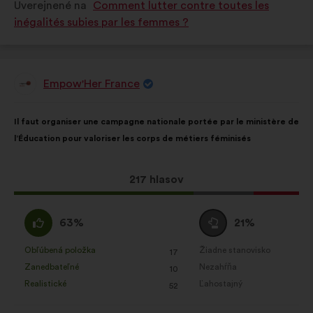
Uverejnené na
Comment lutter contre toutes les
inégalités subies par les femmes ?
Empow'Her France
Návrh:
Obsah
S
Il faut organiser une campagne nationale portée par le ministère de
návrhu:
rozdelením:
l’Éducation pour valoriser les corps de métiers féminisés
Tento
217 hlasov
návrh
bol
Súhlasím
Neutrálny
63%
21%
prijatý:
:
hlas
:
Obľúbená položka
Žiadne stanovisko
:
krát
:
krát
17
Tento
Tento
Zanedbateľné
Nezahŕňa
:
krát
:
krát
10
návrh
návrh
Realistické
Ľahostajný
:
krát
:
krát
52
bol
bol
kvalifikovaný:
kvalifikovaný: