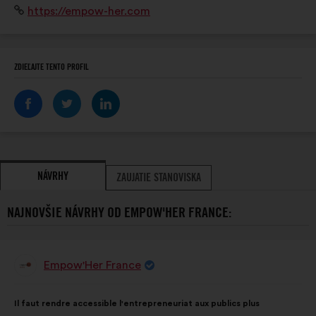
Internetová
https://empow-her.com
stránka:
ZDIEĽAJTE TENTO PROFIL
NÁVRHY
ZAUJATIE STANOVISKA
NAJNOVŠIE NÁVRHY OD EMPOW'HER FRANCE:
Empow'Her France
Návrh:
Obsah
S
Il faut rendre accessible l'entrepreneuriat aux publics plus
návrhu:
rozdelením: