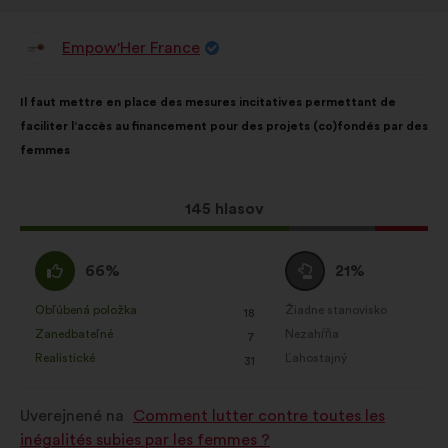
Empow'Her France
Návrh:
Obsah
S
Il faut mettre en place des mesures incitatives permettant de
návrhu:
rozdelením:
faciliter l’accès au financement pour des projets (co)fondés par des
femmes
Tento
145 hlasov
návrh
bol
Súhlasím
Neutrálny
66%
21%
prijatý:
:
hlas
:
Obľúbená položka
Žiadne stanovisko
:
krát
:
krát
18
Tento
Tento
Zanedbateľné
Nezahŕňa
:
krát
:
krát
7
návrh
návrh
Realistické
Ľahostajný
:
krát
:
krát
31
bol
bol
kvalifikovaný:
kvalifikovaný:
Uverejnené na
Comment lutter contre toutes les
inégalités subies par les femmes ?