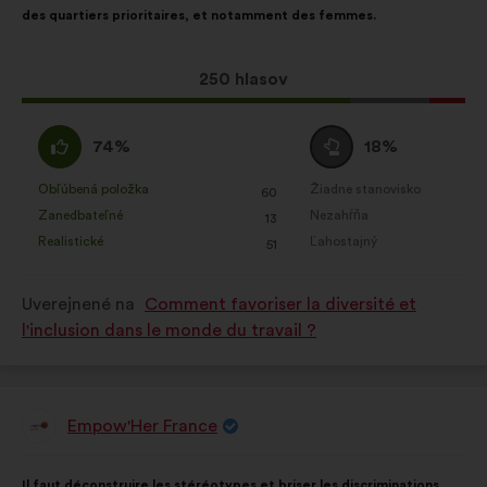
des quartiers prioritaires, et notamment des femmes.
Tento
250 hlasov
návrh
bol
Súhlasím
Neutrálny
74%
18%
prijatý:
:
hlas
:
Obľúbená položka
Žiadne stanovisko
:
krát
:
krát
60
Tento
Tento
Zanedbateľné
Nezahŕňa
:
krát
:
krát
13
návrh
návrh
Realistické
Ľahostajný
:
krát
:
krát
51
bol
bol
kvalifikovaný:
kvalifikovaný:
Uverejnené na
Comment favoriser la diversité et
l'inclusion dans le monde du travail ?
Empow'Her France
Návrh:
Obsah
S
Il faut déconstruire les stéréotypes et briser les discriminations