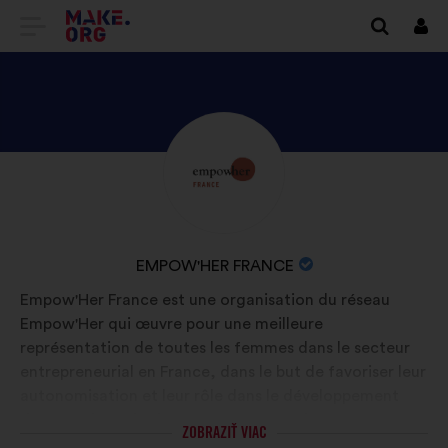
PREJSŤ
Prihl
sa
NA
DOMOVSKÚ
STRÁNKU
ZOZNÁMTE
Životopis:
MAKE.ORG
SA
S
PROFILOM
NÁZOV
EMPOW'HER FRANCE
EMPOW'HER
ORGANIZÁCIE:
Empow'Her France est une organisation du réseau
FRANCE
Empow'Her qui œuvre pour une meilleure
représentation de toutes les femmes dans le secteur
entrepreneurial en France, dans le but de favoriser leur
autonomisation et leur rôle dans le développement
d’une société plus juste et représentative.
ZOBRAZIŤ VIAC