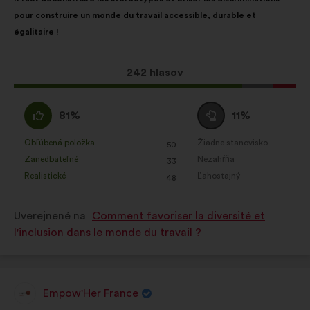
návrhu:
rozdelením:
pour construire un monde du travail accessible, durable et
égalitaire !
Tento
242 hlasov
návrh
bol
Súhlasím
Neutrálny
81%
11%
prijatý:
:
hlas
:
Obľúbená položka
Žiadne stanovisko
:
krát
:
krát
50
Tento
Tento
Zanedbateľné
Nezahŕňa
:
krát
:
krát
33
návrh
návrh
Realistické
Ľahostajný
:
krát
:
krát
48
bol
bol
kvalifikovaný:
kvalifikovaný:
Uverejnené na
Comment favoriser la diversité et
l'inclusion dans le monde du travail ?
Empow'Her France
Návrh: