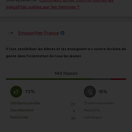
Uverejnené na
Comment lutter contre toutes les
inégalités subies par les femmes ?
Empow'Her France
Návrh:
Obsah
S
Il faut sensibiliser les élèves et les enseignant·e·s contre les biais de
návrhu:
rozdelením:
genre dans l'orientation de tous les jeunes
Tento
142 hlasov
návrh
bol
Súhlasím
Neutrálny
72%
15%
prijatý:
:
hlas
:
Obľúbená položka
Žiadne stanovisko
:
krát
:
krát
23
Tento
Tento
Zanedbateľné
Nezahŕňa
:
krát
:
krát
9
návrh
návrh
Realistické
Ľahostajný
:
krát
:
krát
36
bol
bol
kvalifikovaný:
kvalifikovaný: