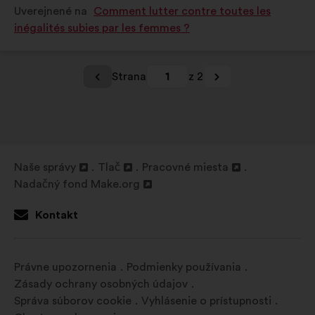
Uverejnené na
Comment lutter contre toutes les
inégalités subies par les femmes ?
Strana
1
z 2
Naše správy
Tlač
Pracovné miesta
Otvorenie
Otvorenie
Otvorenie
Nadačný fond Make.org
na
Otvorenie
na
na
novej
na
novej
novej
Kontakt
karte
novej
karte
karte
karte
Právne upozornenia
Podmienky používania
Zásady ochrany osobných údajov
Správa súborov cookie
Vyhlásenie o prístupnosti