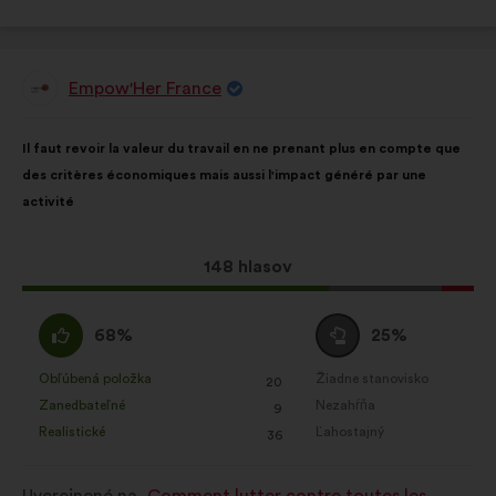
Empow'Her France
Návrh:
Obsah
S
Il faut revoir la valeur du travail en ne prenant plus en compte que
návrhu:
rozdelením:
des critères économiques mais aussi l'impact généré par une
activité
Tento
148 hlasov
návrh
bol
Súhlasím
Neutrálny
68%
25%
prijatý:
:
hlas
:
Obľúbená položka
Žiadne stanovisko
:
krát
:
krát
20
Tento
Tento
Zanedbateľné
Nezahŕňa
:
krát
:
krát
9
návrh
návrh
Realistické
Ľahostajný
:
krát
:
krát
36
bol
bol
kvalifikovaný:
kvalifikovaný: