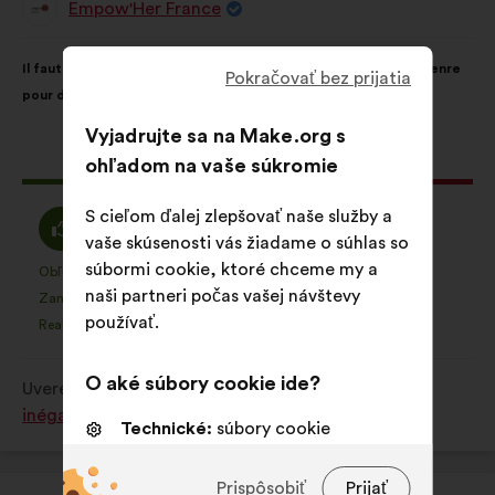
Empow'Her France
Návrh:
Obsah
S
Il faut sensibiliser l’écosystème entrepreneurial aux biais de genre
návrhu:
rozdelením:
Pokračovať bez prijatia
pour déconstruire les stéréotypes
Vyjadrujte sa na Make.org s
Tento
142 hlasov
ohľadom na vaše súkromie
návrh
bol
S cieľom ďalej zlepšovať naše služby a
Súhlasím
Neutrálny
61%
29%
prijatý:
vaše skúsenosti vás žiadame o súhlas so
:
hlas
súbormi cookie, ktoré chceme my a
:
Obľúbená položka
Žiadne stanovisko
:
krát
:
krát
7
Tento
Tento
naši partneri počas vašej návštevy
Zanedbateľné
Nezahŕňa
:
krát
:
krát
7
návrh
návrh
používať.
Realistické
Ľahostajný
:
krát
:
krát
26
bol
bol
kvalifikovaný:
kvalifikovaný:
O aké súbory cookie ide?
Uverejnené na
Comment lutter contre toutes les
inégalités subies par les femmes ?
Technické:
súbory cookie
nevyhnutné na fungovanie webovej
stránky
Prispôsobiť
Prijať