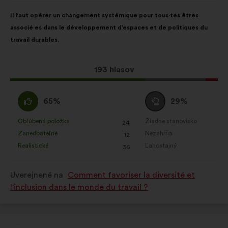
Obsah
S
Il faut opérer un changement systémique pour tous·tes êtres
návrhu:
rozdelením:
associé·es dans le développement d’espaces et de politiques du
travail durables.
Tento
193 hlasov
návrh
bol
Súhlasím
Neutrálny
65%
29%
prijatý:
:
hlas
:
Obľúbená položka
Žiadne stanovisko
:
krát
:
krát
24
Tento
Tento
Zanedbateľné
Nezahŕňa
:
krát
:
krát
12
návrh
návrh
Realistické
Ľahostajný
:
krát
:
krát
36
bol
bol
kvalifikovaný:
kvalifikovaný:
Uverejnené na
Comment favoriser la diversité et
l'inclusion dans le monde du travail ?