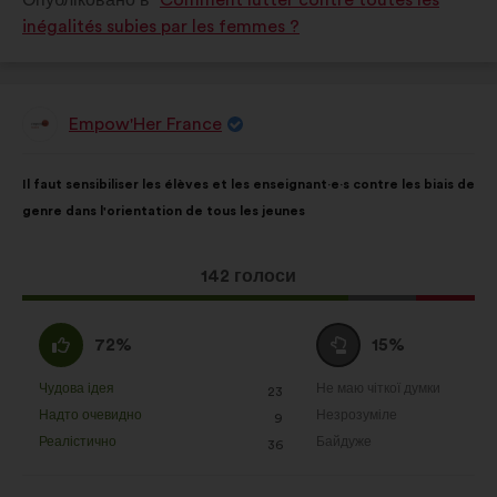
Опубліковано в
Comment lutter contre toutes les
inégalités subies par les femmes ?
Empow'Her France
Пропозиція
від:
Зміст
З
Il faut sensibiliser les élèves et les enseignant·e·s contre les biais de
пропозиції:
розподілом:
genre dans l'orientation de tous les jeunes
Ця
142 голоси
пропозиція
отримала:
За
Утримуюся
72%
15%
:
:
Чудова ідея
Не маю чіткої думки
:
разів
:
разів
23
Ця
Ця
Надто очевидно
Незрозуміле
:
разів
:
разів
9
пропозиція
пропозиція
Реалістично
Байдуже
:
разів
:
разів
36
була
була
оцінена
оцінена