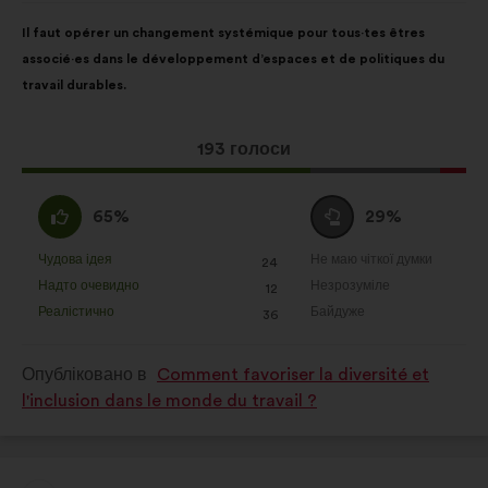
Зміст
З
Il faut opérer un changement systémique pour tous·tes êtres
пропозиції:
розподілом:
associé·es dans le développement d’espaces et de politiques du
travail durables.
Ця
193 голоси
пропозиція
отримала:
За
Утримуюся
65%
29%
:
:
Чудова ідея
Не маю чіткої думки
:
разів
:
разів
24
Ця
Ця
Надто очевидно
Незрозуміле
:
разів
:
разів
12
пропозиція
пропозиція
Реалістично
Байдуже
:
разів
:
разів
36
була
була
оцінена
оцінена
Опубліковано в
Comment favoriser la diversité et
l'inclusion dans le monde du travail ?