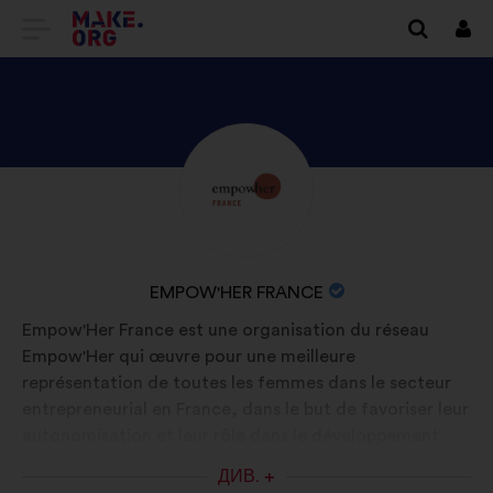
ПЕРЕЙТИ
Вхі
НА
ГОЛОВНУ
СТОРІНКУ
ПЕРЕГЛЯНУТИ
Біографія:
MAKE.ORG
ПРОФІЛЬ
EMPOW'HER
FRANCE
НАЗВА
EMPOW'HER FRANCE
ОРГАНІЗАЦІЇ:
Empow'Her France est une organisation du réseau
Empow'Her qui œuvre pour une meilleure
représentation de toutes les femmes dans le secteur
entrepreneurial en France, dans le but de favoriser leur
autonomisation et leur rôle dans le développement
d’une société plus juste et représentative.
ДИВ. +