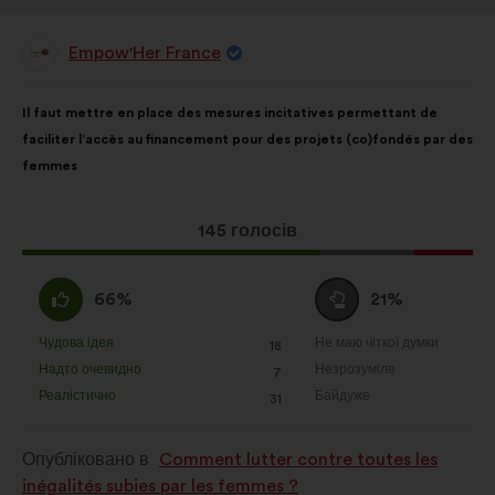
Empow'Her France
Пропозиція
від:
Зміст
З
Il faut mettre en place des mesures incitatives permettant de
пропозиції:
розподілом:
faciliter l’accès au financement pour des projets (co)fondés par des
femmes
Ця
145 голосів
пропозиція
отримала:
За
Утримуюся
66%
21%
:
:
Чудова ідея
Не маю чіткої думки
:
разів
:
разів
18
Ця
Ця
Надто очевидно
Незрозуміле
:
разів
:
разів
7
пропозиція
пропозиція
Реалістично
Байдуже
:
разів
:
разів
31
була
була
оцінена
оцінена
Опубліковано в
Comment lutter contre toutes les
inégalités subies par les femmes ?