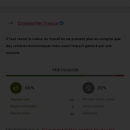
Empow'Her France
Пропозиція
від:
Зміст
З
Il faut revoir la valeur du travail en ne prenant plus en compte que
пропозиції:
розподілом:
des critères économiques mais aussi l'impact généré par une
activité
Ця
148 голосів
пропозиція
отримала:
За
Утримуюся
68%
25%
:
:
Чудова ідея
Не маю чіткої думки
:
разів
:
разів
20
Ця
Ця
Надто очевидно
Незрозуміле
:
разів
:
разів
9
пропозиція
пропозиція
Реалістично
Байдуже
:
разів
:
разів
36
була
була
оцінена
оцінена