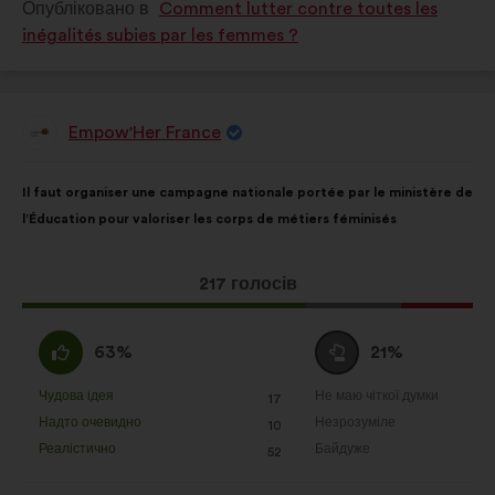
Опубліковано в
Comment lutter contre toutes les
inégalités subies par les femmes ?
Empow'Her France
Пропозиція
від:
Зміст
З
Il faut organiser une campagne nationale portée par le ministère de
пропозиції:
розподілом:
l’Éducation pour valoriser les corps de métiers féminisés
Ця
217 голосів
пропозиція
отримала:
За
Утримуюся
63%
21%
:
:
Чудова ідея
Не маю чіткої думки
:
разів
:
разів
17
Ця
Ця
Надто очевидно
Незрозуміле
:
разів
:
разів
10
пропозиція
пропозиція
Реалістично
Байдуже
:
разів
:
разів
52
була
була
оцінена
оцінена