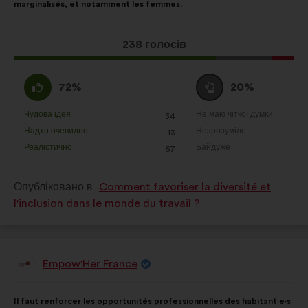
marginalisés, et notamment les femmes.
Ця
238 голосів
пропозиція
отримала:
За
Утримуюся
72%
20%
:
:
Чудова ідея
Не маю чіткої думки
:
разів
:
разів
34
Ця
Ця
Надто очевидно
Незрозуміле
:
разів
:
разів
13
пропозиція
пропозиція
Реалістично
Байдуже
:
разів
:
разів
57
була
була
оцінена
оцінена
Опубліковано в
Comment favoriser la diversité et
l'inclusion dans le monde du travail ?
Empow'Her France
Пропозиція
від:
Зміст
З
Il faut renforcer les opportunités professionnelles des habitant·e·s
пропозиції:
розподілом: