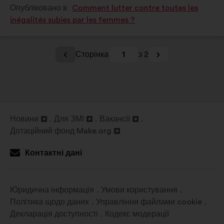
Опубліковано в
Comment lutter contre toutes les
inégalités subies par les femmes ?
Сторінка
1
з 2
Новини
Для ЗМІ
Вакансії
Відкрити
Відкрити
Відкрити
Дотаційний фонд Make.org
в
Відкрити
в
в
новій
в
новій
новій
Контактні дані
вкладці
новій
вкладці
вкладці
вкладці
Юридична інформація
Умови користування
Політика щодо даних
Управління файлами cookie
Декларація доступності
Кодекс модерації