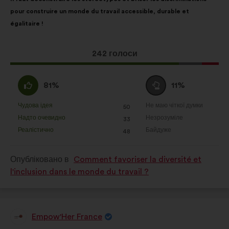
пропозиції:
розподілом:
pour construire un monde du travail accessible, durable et
égalitaire !
Ця
242 голоси
пропозиція
отримала:
За
Утримуюся
81%
11%
:
:
Чудова ідея
Не маю чіткої думки
:
разів
:
разів
50
Ця
Ця
Надто очевидно
Незрозуміле
:
разів
:
разів
33
пропозиція
пропозиція
Реалістично
Байдуже
:
разів
:
разів
48
була
була
оцінена
оцінена
Опубліковано в
Comment favoriser la diversité et
l'inclusion dans le monde du travail ?
Empow'Her France
Пропозиція
від: