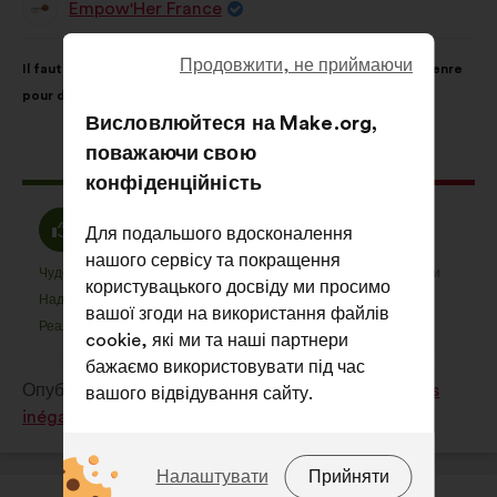
Empow'Her France
Пропозиція
від:
Зміст
З
Продовжити, не приймаючи
Il faut sensibiliser l’écosystème entrepreneurial aux biais de genre
пропозиції:
розподілом:
pour déconstruire les stéréotypes
Висловлюйтеся на Make.org,
поважаючи свою
Ця
142 голоси
конфіденційність
пропозиція
отримала:
За
Утримуюся
61%
29%
Для подальшого вдосконалення
:
:
нашого сервісу та покращення
Чудова ідея
Не маю чіткої думки
:
разів
:
разів
7
користувацького досвіду ми просимо
Ця
Ця
Надто очевидно
Незрозуміле
:
разів
:
разів
7
вашої згоди на використання файлів
пропозиція
пропозиція
Реалістично
Байдуже
:
разів
:
разів
26
cookie, які ми та наші партнери
була
була
бажаємо використовувати під час
оцінена
оцінена
Опубліковано в
Comment lutter contre toutes les
вашого відвідування сайту.
inégalités subies par les femmes ?
Які саме файли cookie?
Налаштувати
Прийняти