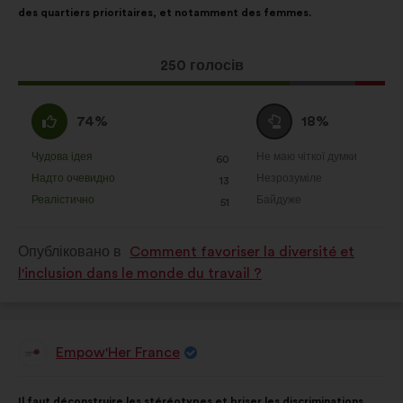
des quartiers prioritaires, et notamment des femmes.
Ця
250 голосів
пропозиція
отримала:
За
Утримуюся
74%
18%
:
:
Чудова ідея
Не маю чіткої думки
:
разів
:
разів
60
Ця
Ця
Надто очевидно
Незрозуміле
:
разів
:
разів
13
пропозиція
пропозиція
Реалістично
Байдуже
:
разів
:
разів
51
була
була
оцінена
оцінена
Опубліковано в
Comment favoriser la diversité et
l'inclusion dans le monde du travail ?
Empow'Her France
Пропозиція
від:
Зміст
З
Il faut déconstruire les stéréotypes et briser les discriminations