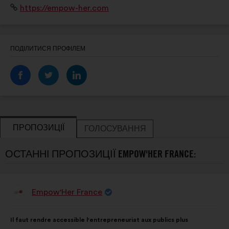
Вебсайт:
https://empow-her.com
ПОДІЛИТИСЯ ПРОФІЛЕМ
ПРОПОЗИЦІЇ
ГОЛОСУВАННЯ
ОСТАННІ ПРОПОЗИЦІЇ EMPOW'HER FRANCE:
Empow'Her France
Пропозиція
від:
Зміст
З
Il faut rendre accessible l'entrepreneuriat aux publics plus
пропозиції:
розподілом: