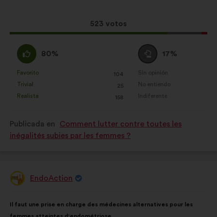
la
siguiente
propuesta:
reparto:
Esta
523 votos
propuesta
ha
A
Neutro
80%
17%
recibido:
favor
:
:
Favorito
Sin opinión
:
veces
:
veces
104
Esta
Esta
Trivial
No entiendo
:
veces
:
veces
25
propuesta
propuesta
Realista
Indiferente
:
veces
:
veces
158
se
se
ha
ha
Publicada en
Comment lutter contre toutes les
calificado
calificado
inégalités subies par les femmes ?
como:
como:
EndoAction
Propuesta
de:
Contenido
Con
Il faut une prise en charge des médecines alternatives pour les
de
el
femmes atteintes d'endométriose