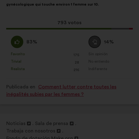
gynécologique qui touche environ 1 femme sur 10.
la
siguiente
propuesta:
reparto:
Esta
793 votos
propuesta
ha
A
Neutro
83%
14%
recibido:
favor
:
:
Favorito
Sin opinión
:
veces
:
veces
175
Esta
Esta
Trivial
No entiendo
:
veces
:
veces
28
propuesta
propuesta
Realista
Indiferente
:
veces
:
veces
216
se
se
ha
ha
Publicada en
Comment lutter contre toutes les
calificado
calificado
inégalités subies par les femmes ?
como:
como:
Noticias
Sala de prensa
Abrir
Abrir
Trabaja con nosotros
en
Abrir
en
Fondo de dotación Make.org