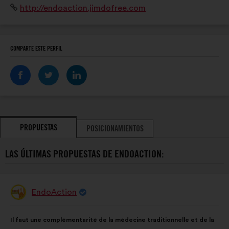
Sitio
http://endoaction.jimdofree.com
web:
COMPARTE ESTE PERFIL
PROPUESTAS
POSICIONAMIENTOS
LAS ÚLTIMAS PROPUESTAS DE ENDOACTION:
EndoAction
Propuesta
de:
Contenido
Con
Il faut une complémentarité de la médecine traditionnelle et de la
de
el