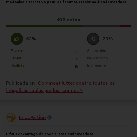
médecine alternative pour les femmes atteintes d'endométriose
la
siguiente
propuesta:
reparto:
Esta
103 votos
propuesta
ha
A
Neutro
62%
29%
recibido:
favor
:
:
Favorito
Sin opinión
:
veces
:
veces
14
Esta
Esta
Trivial
No entiendo
:
veces
:
veces
5
propuesta
propuesta
Realista
Indiferente
:
veces
:
veces
16
se
se
ha
ha
Publicada en
Comment lutter contre toutes les
calificado
calificado
inégalités subies par les femmes ?
como:
como:
EndoAction
Propuesta
de:
Contenido
Con
Il faut davantage de spécialistes endométriose
de
el