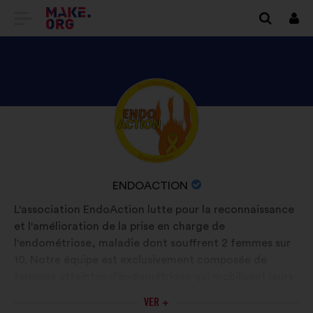
IR
Cone
A
LA
PÁGINA
DESCUBRE
Biografía:
DE
EL
INICIO
PERFIL
DE
DE
NOMBRE
ENDOACTION
ENDOACTION
MAKE.ORG
DE
L'association EndoAction lutte pour la reconnaissance
LA
et l'amélioration de la prise en charge de
ORGANIZACIÓN:
l'endométriose, maladie dont souffrent 2 femmes sur
10. Notre équipe est exclusivement composée de
femmes atteintes d’endométriose qui mobilisent leurs
compétences et leurs moyens pour : soutenir, écouter
VER +
et informer les patientes.