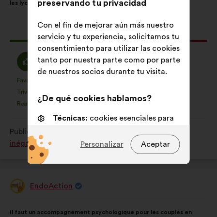
preservando tu privacidad
les lycées
la
siguiente
propuesta:
reparto:
Con el fin de mejorar aún más nuestro
Esta
78 votos
servicio y tu experiencia, solicitamos tu
propuesta
consentimiento para utilizar las cookies
ha
A
Neutro
tanto por nuestra parte como por parte
73%
19%
recibido:
favor
:
de nuestros socios durante tu visita.
:
Favorito
Sin opinión
:
veces
:
veces
12
Esta
Esta
Trivial
No entiendo
:
veces
:
veces
4
¿De qué cookies hablamos?
propuesta
propuesta
Realista
Indiferente
:
veces
:
veces
9
se
se
Técnicas:
cookies esenciales para
ha
ha
el funcionamiento del sitio web
Publicada en
Comment lutter contre toutes les
calificado
calificado
inégalités subies par les femmes ?
Personalizar
Aceptar
como:
como:
De personalización:
cookies para
mejorar tu experiencia al navegar
por el sitio web
EndoAction
De análisis:
cookies para
Propuesta
de:
enriquecer el análisis de nuestras
Contenido
Con
consultas ciudadanas de forma
Il faut un accompagnement psychologique pour les couples en
de
el