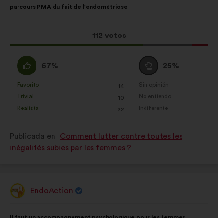
agregada
parcours PMA du fait de l'endométriose
la
siguiente
De redes sociales:
cookies para
propuesta:
reparto:
ayudarnos a maximizar nuestro
Esta
112 votos
impacto a través de las redes
propuesta
sociales
ha
A
Neutro
67%
25%
recibido:
favor
:
:
Favorito
Sin opinión
:
veces
:
veces
14
Esta
Esta
Trivial
No entiendo
:
veces
:
veces
10
propuesta
propuesta
Realista
Indiferente
:
veces
:
veces
22
se
se
ha
ha
Publicada en
Comment lutter contre toutes les
calificado
calificado
inégalités subies par les femmes ?
como:
como:
EndoAction
Propuesta
de:
Contenido
Con
Il faut un accompagnement psychologique pour les femmes