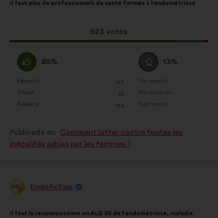
Il faut plus de professionnels de santé formés à l'endométriose
de
el
la
siguiente
propuesta:
reparto:
Esta
523 votos
propuesta
ha
A
Neutro
85%
13%
recibido:
favor
:
:
Favorito
Sin opinión
:
veces
:
veces
97
Esta
Esta
Trivial
No entiendo
:
veces
:
veces
35
propuesta
propuesta
Realista
Indiferente
:
veces
:
veces
146
se
se
ha
ha
Publicada en
Comment lutter contre toutes les
calificado
calificado
inégalités subies par les femmes ?
como:
como:
EndoAction
Propuesta
de:
Contenido
Con
Il faut la reconnaissance en ALD 30 de l'endométriose, maladie
de
el