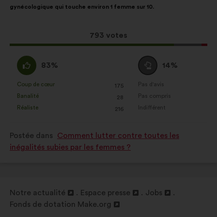
gynécologique qui touche environ 1 femme sur 10.
la
répartition
proposition
:
:
Cette
793 votes
proposition
a
D'accord
Vote
83%
14%
récolté
:
neutre
:
:
Coup de cœur
Pas d'avis
:
fois
:
fois
175
Cette
Cette
Banalité
Pas compris
:
fois
:
fois
28
proposition
proposition
Réaliste
Indifférent
:
fois
:
fois
216
a
a
été
été
Postée dans
Comment lutter contre toutes les
qualifiée
qualifiée
inégalités subies par les femmes ?
en
en
:
:
Notre actualité
Espace presse
Jobs
Ouverture
Ouverture
Ouverture
Fonds de dotation Make.org
dans
Ouverture
dans
dans