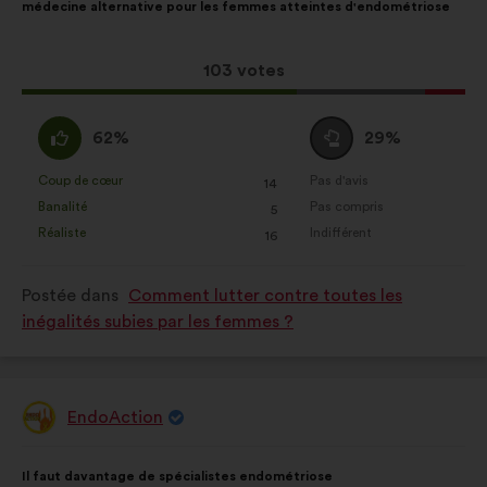
médecine alternative pour les femmes atteintes d'endométriose
la
répartition
proposition
:
:
Cette
103 votes
proposition
a
D'accord
Vote
62%
29%
récolté
:
neutre
:
:
Coup de cœur
Pas d'avis
:
fois
:
fois
14
Cette
Cette
Banalité
Pas compris
:
fois
:
fois
5
proposition
proposition
Réaliste
Indifférent
:
fois
:
fois
16
a
a
été
été
Postée dans
Comment lutter contre toutes les
qualifiée
qualifiée
inégalités subies par les femmes ?
en
en
:
:
EndoAction
Proposition
de
:
Contenu
Avec
Il faut davantage de spécialistes endométriose
de
pour