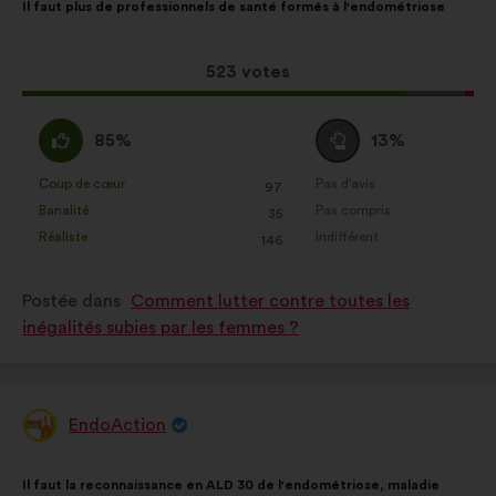
Il faut plus de professionnels de santé formés à l'endométriose
de
pour
la
répartition
proposition
:
Cette
523 votes
:
proposition
a
D'accord
Vote
85%
13%
récolté
:
neutre
:
:
Coup de cœur
Pas d'avis
:
fois
:
fois
97
Cette
Cette
Banalité
Pas compris
:
fois
:
fois
35
proposition
proposition
Réaliste
Indifférent
:
fois
:
fois
146
a
a
été
été
Postée dans
Comment lutter contre toutes les
qualifiée
qualifiée
inégalités subies par les femmes ?
en
en
:
:
EndoAction
Proposition
de
:
Contenu
Avec
Il faut la reconnaissance en ALD 30 de l'endométriose, maladie
de
pour