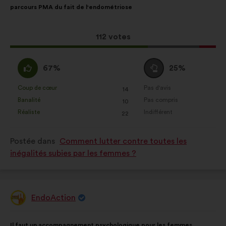
parcours PMA du fait de l'endométriose
la
répartition
enrichir l’analyse de nos
proposition
:
consultations citoyennes de façon
:
agrégée
Cette
112 votes
proposition
Réseaux sociaux :
des cookies
a
D'accord
Vote
pour nous aider à optimiser notre
67%
25%
récolté
:
neutre
impact grâce aux réseaux sociaux
:
:
Coup de cœur
Pas d'avis
:
fois
:
fois
14
Cette
Cette
Banalité
Pas compris
:
fois
:
fois
10
proposition
proposition
Réaliste
Indifférent
:
fois
:
fois
22
a
a
été
été
Postée dans
Comment lutter contre toutes les
qualifiée
qualifiée
inégalités subies par les femmes ?
en
en
:
:
EndoAction
Proposition
de
:
Contenu
Avec
Il faut un accompagnement psychologique pour les femmes