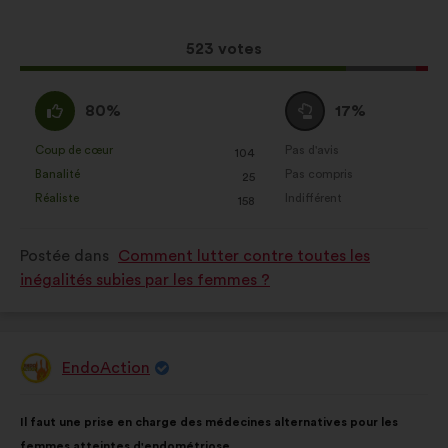
la
répartition
proposition
:
Cette
523 votes
:
proposition
a
D'accord
Vote
80%
17%
récolté
:
neutre
:
:
Coup de cœur
Pas d'avis
:
fois
:
fois
104
Cette
Cette
Banalité
Pas compris
:
fois
:
fois
25
proposition
proposition
Réaliste
Indifférent
:
fois
:
fois
158
a
a
été
été
Postée dans
Comment lutter contre toutes les
qualifiée
qualifiée
inégalités subies par les femmes ?
en
en
:
:
EndoAction
Proposition
de
:
Contenu
Avec
Il faut une prise en charge des médecines alternatives pour les
de
pour
femmes atteintes d'endométriose