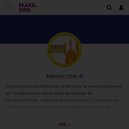
ALLER
Se
conn
À
L'ACCUEIL
DU
DÉCOUVREZ
Biographie
SITE
:
LE
MAKE.ORG
PROFIL
DE
NOM
ENDOACTION
ENDOACTION
DE
L'association EndoAction lutte pour la reconnaissance
L'ORGANISATION
et l'amélioration de la prise en charge de
:
l'endométriose, maladie dont souffrent 2 femmes sur
10. Notre équipe est exclusivement composée de
femmes atteintes d’endométriose qui mobilisent leurs
compétences et leurs moyens pour : soutenir, écouter
VOIR +
et informer les patientes.