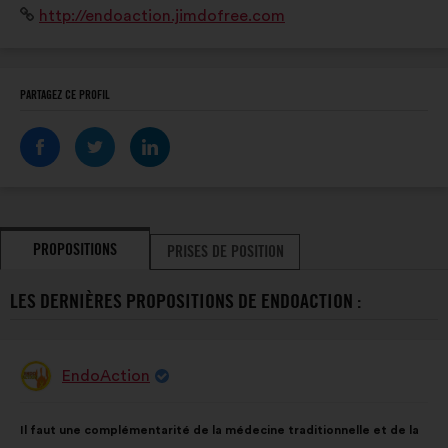
Site
http://endoaction.jimdofree.com
Internet
:
PARTAGEZ CE PROFIL
PROPOSITIONS
PRISES DE POSITION
LES DERNIÈRES PROPOSITIONS DE ENDOACTION :
EndoAction
Proposition
de
:
Contenu
Avec
Il faut une complémentarité de la médecine traditionnelle et de la
de
pour