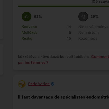
Ez
103 szav
a
javaslat
Egyetértek
Ezt
Semleges
Ezt
62%
29%
a
:
a
szavazat
a
következ
javaslatot
:
javaslatot
Kedvenc
:
szer
14
Nincs vélemény
:
szer
mennyis
a
a
Mellékes
:
szer
5
Nem értem
:
szer
szavazat
következő
következő
Reális
:
szer
16
Közömbös
:
szer
kapott:
alkalommal
alkalommal
minősítették:
minősítették:
közzétéve a következő konzultációban:
Comment l
par les femmes ?
EndoAction
A
javaslat
A
A
szerzője:
Il faut davantage de spécialistes endométri
javaslat
következő
tartalma:
megoszlásban: