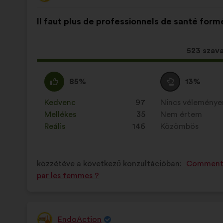
javaslat
A
A
szerzője:
Il faut plus de professionnels de santé for
javaslat
következő
tartalma:
megoszlásban:
Ez
523 szav
a
javaslat
Egyetértek
Ezt
Semleges
Ezt
85%
13%
a
:
a
szavazat
a
következ
javaslatot
:
javaslatot
Kedvenc
:
szer
97
Nincs vélemény
:
szer
mennyis
a
a
Mellékes
:
szer
35
Nem értem
:
szer
szavazat
következő
következő
Reális
:
szer
146
Közömbös
:
szer
kapott:
alkalommal
alkalommal
minősítették:
minősítették:
közzétéve a következő konzultációban:
Comment l
par les femmes ?
EndoAction