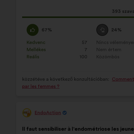
Ez
393 szav
a
javaslat
Egyetértek
Ezt
Semleges
Ezt
67%
24%
a
:
a
szavazat
a
következ
javaslatot
:
javaslatot
Kedvenc
:
szer
57
Nincs vélemény
:
szer
mennyisé
a
a
Mellékes
:
szer
7
Nem értem
:
szer
szavazat
következő
következő
Reális
:
szer
100
Közömbös
:
szer
kapott:
alkalommal
alkalommal
minősítették:
minősítették:
közzétéve a következő konzultációban:
Comment l
par les femmes ?
EndoAction
A
javaslat
A
A
szerzője:
Il faut sensibiliser à l'endométriose les jeun
javaslat
következő