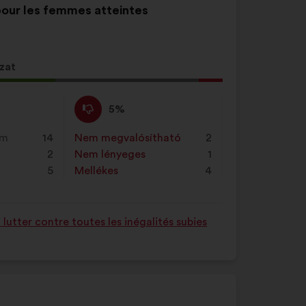
our les femmes atteintes
zat
Nem
Ezt
5%
értek
a
ző
egyet
javaslatot
em
14
Nem megvalósítható
:
szer
2
égű
:
a
2
Nem lényeges
:
szer
1
ot
következő
5
Mellékes
:
szer
4
alkalommal
minősítették:
utter contre toutes les inégalités subies