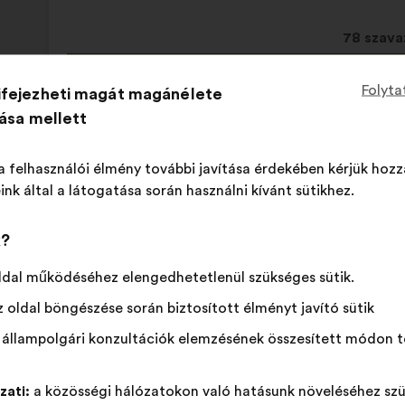
tartalma:
megoszlásban:
Ez
78 szava
a
javaslat
Egyetértek
Ezt
Semleges
Ezt
Folyta
ifejezheti magát magánélete
73%
19%
a
:
a
szavazat
a
tása mellett
követke
javaslatot
:
javaslatot
Kedvenc
:
szer
12
Nincs vélemény
:
szer
mennyis
a
a
Mellékes
:
szer
4
Nem értem
:
szer
a felhasználói élmény további javítása érdekében kérjük hozz
szavazat
következő
következő
Reális
:
szer
9
Közömbös
:
szer
ink által a látogatása során használni kívánt sütikhez.
kapott:
alkalommal
alkalommal
minősítették:
minősítették:
k?
közzétéve a következő konzultációban:
Comment l
par les femmes ?
ldal működéséhez elengedhetetlenül szükséges sütik.
 oldal böngészése során biztosított élményt javító sütik
 állampolgári konzultációk elemzésének összesített módon t
EndoAction
A
javaslat
A
A
szerzője:
zati:
a közösségi hálózatokon való hatásunk növeléséhez szü
Il faut un accompagnement psychologique p
javaslat
következő