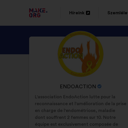
TOVÁBB
Híreink
Szemléle
Új
Új
A
lap
lap
MAKE.ORG
NÉZZE
Önéletrajz:
megnyitása
megnyitá
FŐOLDALÁRA
MEG
ENDOACTION
PROFILJÁT
A
ENDOACTION
SZERVEZET
L'association EndoAction lutte pour la
NEVE:
reconnaissance et l'amélioration de la prise
en charge de l'endométriose, maladie
dont souffrent 2 femmes sur 10. Notre
équipe est exclusivement composée de