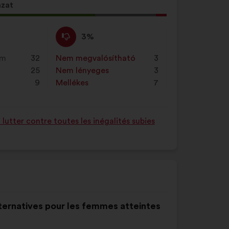
azat
Nem
Ezt
3%
értek
a
ő
egyet
javaslatot
em
32
Nem megvalósítható
:
szer
3
égű
:
a
25
Nem lényeges
:
szer
3
ot
következő
9
Mellékes
:
szer
7
alkalommal
minősítették:
utter contre toutes les inégalités subies
lternatives pour les femmes atteintes