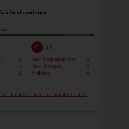
més à l'endométriose
azat
Nem
Ezt
2%
értek
a
ő
egyet
javaslatot
em
35
Nem megvalósítható
:
szer
2
égű
:
a
17
Nem lényeges
:
szer
2
ot
következő
12
Mellékes
:
szer
4
alkalommal
minősítették:
utter contre toutes les inégalités subies