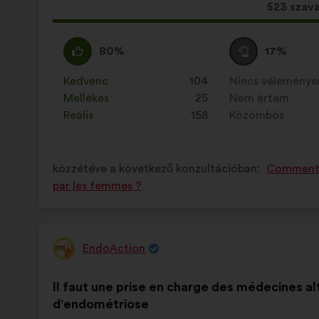
Ez
523 szav
a
javaslat
Egyetértek
Ezt
Semleges
Ezt
80%
17%
a
:
a
szavazat
a
következ
javaslatot
:
javaslatot
Kedvenc
:
szer
104
Nincs vélemény
:
szer
mennyis
a
a
Mellékes
:
szer
25
Nem értem
:
szer
szavazat
következő
következő
Reális
:
szer
158
Közömbös
:
szer
kapott:
alkalommal
alkalommal
minősítették:
minősítették:
közzétéve a következő konzultációban:
Comment l
par les femmes ?
EndoAction
A
javaslat
A
A
szerzője:
Il faut une prise en charge des médecines a
javaslat
következő
d'endométriose
tartalma:
megoszlásban: