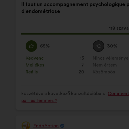
A
A
szerzője:
Il faut un accompagnement psychologique p
javaslat
következő
d'endométriose
tartalma:
megoszlásban:
Ez
118 szava
a
javaslat
Egyetértek
Ezt
Semleges
Ezt
65%
30%
a
:
a
szavazat
a
követke
javaslatot
:
javaslatot
Kedvenc
:
szer
13
Nincs vélemény
:
szer
mennyis
a
a
Mellékes
:
szer
7
Nem értem
:
szer
szavazat
következő
következő
Reális
:
szer
20
Közömbös
:
szer
kapott:
alkalommal
alkalommal
minősítették:
minősítették:
közzétéve a következő konzultációban:
Comment l
par les femmes ?
EndoAction
A