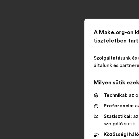
A Make.org-on k
tiszteletben tar
Szolgáltatásunk és 
általunk és partnere
Milyen sütik eze
Technikai:
az o
Preferencia:
az
Statisztikai:
az
szolgáló sütik.
Közösségi háló