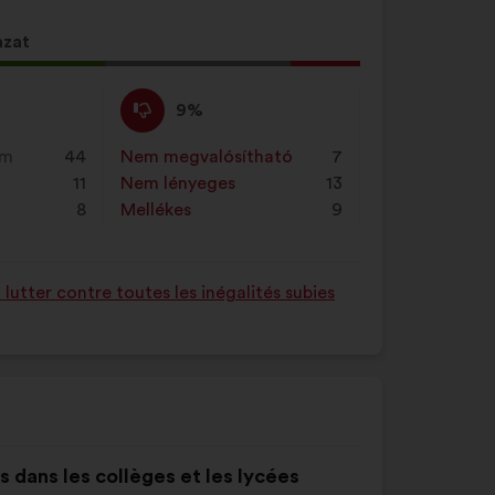
azat
Nem
Ezt
9%
értek
a
ő
egyet
javaslatot
em
44
Nem megvalósítható
:
szer
7
gű
:
a
11
Nem lényeges
:
szer
13
ot
következő
8
Mellékes
:
szer
9
alkalommal
minősítették:
utter contre toutes les inégalités subies
es dans les collèges et les lycées