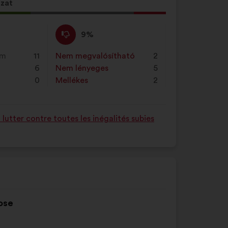
„Keresés"
azat
gombra.
Nem
Ezt
9%
értek
a
ő
egyet
javaslatot
em
11
Nem megvalósítható
:
szer
2
égű
:
a
6
Nem lényeges
:
szer
5
ot
következő
0
Mellékes
:
szer
2
alkalommal
minősítették:
utter contre toutes les inégalités subies
ose