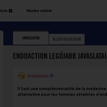
tünk
Munka velünk
sa
JAVASLATOK
ÁLLÁSFOGLALÁSOK
ENDOACTION LEGÚJABB JAVASLATAI
EndoAction
A
javaslat
A
A
szerzője:
Il faut une complémentarité de la médecine 
javaslat
következő
alternative pour les femmes atteintes d'en
tartalma:
megoszlásban: