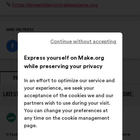
Website:
https://ensemblecontrelesexisme.org
secteurs.
SHARE THIS PROFILE
Continue without accepting
Express yourself on Make.org
while preserving your privacy
PROPOSALS
OPINIONS
In an effort to optimize our service and
your experience, we seek your
LATEST PROPOSALS FROM ENSEMBLE CONTRE LE SEXISME:
acceptance of the cookies we and our
partners wish to use during your visit.
You can change your preferences at
Ensemble Contre Le Sexisme
any time on the cookie management
Proposal
from:
page.
Proposal
With
Il faut créer une journée nationale de mobilisation annuelle contre
content
the