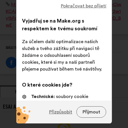
Internetová
https://www.esaj.asso.fr/?gad_source=1&gclid=Cjw
Master européen de Paysagiste-Concepteur. L'ESAJ
Pokračovat bez přijetí
stránka:
KCAjw0aS3BhA3EiwAKaD2ZaczLLz9quY8DwjmMY2w1
est une association loi 1901 du Groupe SOS.
y1bFpfvoivv8uxVccxLXukgmr2Y3BXPBxoCaQQQAvD_B
Vyjadřuj se na Make.org s
wE
respektem ke tvému soukromí
Za účelem další optimalizace našich
SDÍLEJ TENTO PROFIL
služeb a tvého zážitku při navigaci tě
žádáme o odsouhlasení souborů
cookies, které si my a naši partneři
přejeme používat během tvé návštěvy.
O které cookies jde?
NÁVRHY
ZAUJMUTÍ STANOVISKA
Technické:
soubory cookie
nezbytné pro fungování webové
ESAJ A JEHO/JEJÍ NEJNOVĚJŠÍ NÁVRHY:
stránky
Přizpůsobit
Přijmout
Preferenční:
soubory cookie pro
zlepšení tvého zážitku při