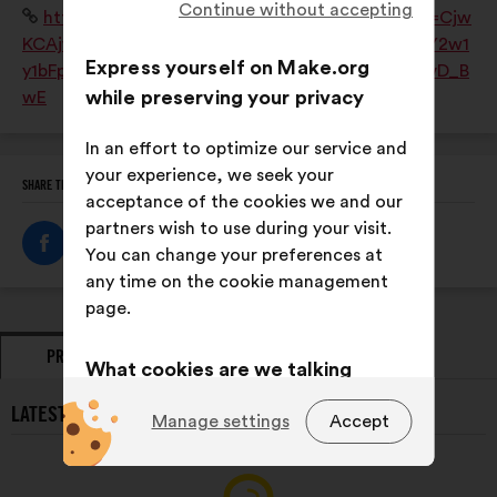
Continue without accepting
Website:
https://www.esaj.asso.fr/?gad_source=1&gclid=Cjw
Master européen de Paysagiste-Concepteur. L'ESAJ
KCAjw0aS3BhA3EiwAKaD2ZaczLLz9quY8DwjmMY2w1
est une association loi 1901 du Groupe SOS.
Express yourself on Make.org
y1bFpfvoivv8uxVccxLXukgmr2Y3BXPBxoCaQQQAvD_B
while preserving your privacy
wE
In an effort to optimize our service and
your experience, we seek your
SHARE THIS PROFILE
acceptance of the cookies we and our
partners wish to use during your visit.
You can change your preferences at
any time on the cookie management
page.
PROPOSALS
OPINIONS
What cookies are we talking
about?
LATEST PROPOSALS FROM ESAJ:
Manage settings
Accept
Technical:
cookies that are
essential for the website’s