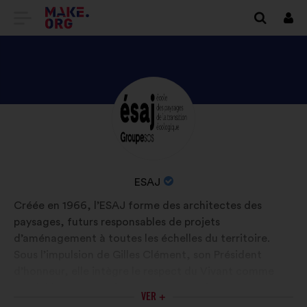
IR
Cone
A
LA
PÁGINA
DESCUBRE
Biografía:
DE
EL
INICIO
PERFIL
DE
DE
NOMBRE
ESAJ
ESAJ
MAKE.ORG
DE
Créée en 1966, l’ESAJ forme des architectes des
LA
paysages, futurs responsables de projets
ORGANIZACIÓN:
d’aménagement à toutes les échelles du territoire.
Sous l’impulsion de Gilles Clément, son Président
d’honneur, elle intègre le respect du Vivant comme
préalable à tout projet. Reconnue par la FFP et IFLA,
VER +
l'ESAJ délivre un Bachelor d’assistant paysagiste et un