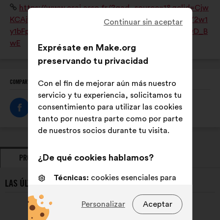
Sitio
https://www.esaj.asso.fr/?gad_source=1&gclid=Cjw
Master européen de Paysagiste-Concepteur. L'ESAJ
web:
KCAjw0aS3BhA3EiwAKaD2ZaczLLz9quY8DwjmMY2w1
est une association loi 1901 du Groupe SOS.
Continuar sin aceptar
y1bFpfvoivv8uxVccxLXukgmr2Y3BXPBxoCaQQQAvD_B
wE
Exprésate en Make.org
preservando tu privacidad
COMPARTE ESTE PERFIL
Con el fin de mejorar aún más nuestro
servicio y tu experiencia, solicitamos tu
consentimiento para utilizar las cookies
tanto por nuestra parte como por parte
de nuestros socios durante tu visita.
¿De qué cookies hablamos?
PROPUESTAS
POSICIONAMIENTOS
Técnicas:
cookies esenciales para
LAS ÚLTIMAS PROPUESTAS DE ESAJ:
el funcionamiento del sitio web
Personalizar
Aceptar
De personalización:
cookies para
mejorar tu experiencia al navegar