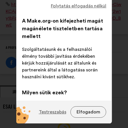
Weboldal:
https://www.esaj.asso.fr/?gad_source=1&gclid=Cjw
Master européen de Paysagiste-Concepteur. L'ESAJ
Folytatás elfogadás nélkül
KCAjw0aS3BhA3EiwAKaD2ZaczLLz9quY8DwjmMY2w1
est une association loi 1901 du Groupe SOS.
y1bFpfvoivv8uxVccxLXukgmr2Y3BXPBxoCaQQQAvD_B
A Make.org-on kifejezheti magát
wE
magánélete tiszteletben tartása
mellett
A PROFIL MEGOSZTÁSA
Szolgáltatásunk és a felhasználói
élmény további javítása érdekében
kérjük hozzájárulását az általunk és
partnereink által a látogatása során
használni kívánt sütikhez.
JAVASLATOK
Milyen sütik ezek?
ÁLLÁSFOGLALÁSOK
Technikai:
az oldal működéséhez
ESAJ LEGÚJABB JAVASLATAI:
elengedhetetlenül szükséges sütik.
Testreszabás
Elfogadom
Preferencia:
az oldal böngészése
során biztosított élményt javító