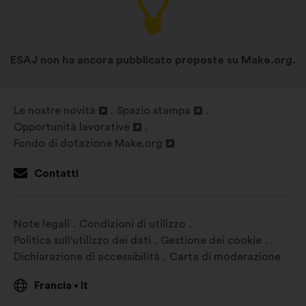
la tua esperienza durante la
navigazione sul sito
Statistici:
cookie per arricchire
ESAJ non ha ancora pubblicato proposte su Make.org.
l'analisi delle nostre consultazioni
cittadine in modo aggregato
Social network:
cookie che ci
Le nostre novità
Spazio stampa
Apri
Apri
aiutano a ottimizzare la nostra
Opportunità lavorative
in
Apri
in
presenza sui social network
Fondo di dotazione Make.org
un'altra
in
Apri
un'altra
scheda
un'altra
in
scheda
Contatti
scheda
un'altra
scheda
Note legali
Condizioni di utilizzo
Politica sull'utilizzo dei dati
Gestione dei cookie
Dichiarazione di accessibilità
Carta di moderazione
Francia
It
•