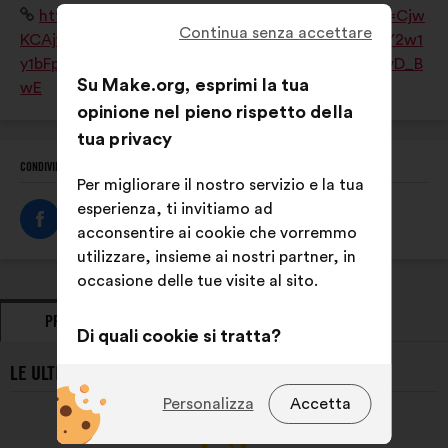
Sito
https://www.esaj.asso.fr/?gad_source=1&gclid=Cjw
Master européen de Paysagiste-Concepteur. L'ESAJ
Continua senza accettare
Internet:
KCAjw0aS3BhA3EiwAKaD2ZaczLLz9quY8DwjmMY2w1
est une association loi 1901 du Groupe SOS.
y1bFpfvoivv8uxVccxLXukgmr2Y3BXPBxoCaQQQAvD_B
Su Make.org, esprimi la tua
wE
opinione nel pieno rispetto della
tua privacy
CONDIVIDI QUESTO PROFILO
Per migliorare il nostro servizio e la tua
esperienza, ti invitiamo ad
acconsentire ai cookie che vorremmo
utilizzare, insieme ai nostri partner, in
occasione delle tue visite al sito.
PROPOSTE
PRESE DI POSIZIONE
Di quali cookie si tratta?
LE ULTIME PROPOSTE DI ESAJ:
Tecnici:
cookie indispensabili per il
funzionamento del sito
Personalizza
Accetta
Preferenze:
cookie per migliorare