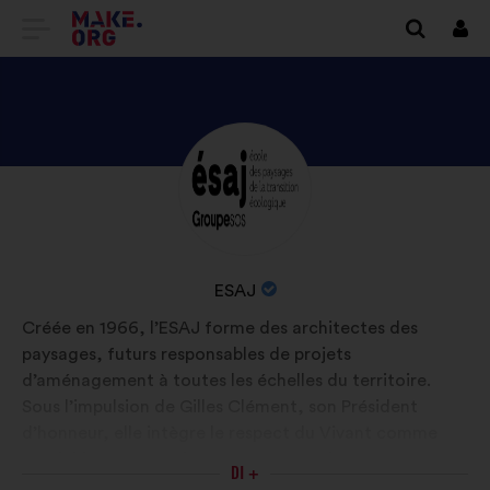
VAI
Conn
ALLA
HOME
PAGE
SCOPRI
Biografia:
DI
IL
MAKE.ORG
PROFILO
DI
NOME
ESAJ
ESAJ
DELL'ORGANIZZAZIONE:
Créée en 1966, l’ESAJ forme des architectes des
paysages, futurs responsables de projets
d’aménagement à toutes les échelles du territoire.
Sous l’impulsion de Gilles Clément, son Président
d’honneur, elle intègre le respect du Vivant comme
préalable à tout projet. Reconnue par la FFP et IFLA,
DI +
l'ESAJ délivre un Bachelor d’assistant paysagiste et un