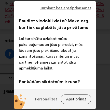
Interneta
https://www.esaj.asso.fr/?gad_source=1&gclid=Cjw
Master européen de Paysagiste-Concepteur. L'ESAJ
Turpināt bez apstiprināšanas
vietne:
KCAjw0aS3BhA3EiwAKaD2ZaczLLz9quY8DwjmMY2w1
est une association loi 1901 du Groupe SOS.
y1bFpfvoivv8uxVccxLXukgmr2Y3BXPBxoCaQQQAvD_B
Paudiet viedokli vietnē Make.org,
wE
kur tiek saglabāts jūsu privātums
Lai turpinātu uzlabot mūsu
KOPĪGOJIET ŠO PROFILU
pakalpojumus un jūsu pieredzi, mēs
lūdzam jūsu piekrišanu sīkdatņu
izmantošanai, kuras mēs un mūsu
partneri vēlamies izmantot jūsu
apmeklējuma laikā.
PRIEKŠLIKUMI
VIEDOKĻI
Par kādām sīkdatnēm ir runa?
{{NAME}} JAUNĀKIE PRIEKŠLIKUMI:
Ar tehnoloģijām saistītās:
sīkdatnes, kas ir būtiski vietnes
Personalizēt
Apstiprināt
darbībai