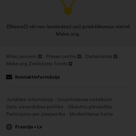
Ar preferencēm saistītās:
sīkdatnes, lai uzlabotu jūsu
pieredzi, pārlūkojot vietni
{{Name}} vēl nav iesniedzis(-usi) priekšlikumus vietnē
Ar statistiku saistītās:
sīkdatnes,
Make.org.
lai apkopotā veidā bagātinātu
mūsu apspriešanos ar iedzīvotājiem
analīzi
Mūsu jaunumi
Preses centrs
Darbavietas
Ar sociālajiem tīkliem saistītās:
Atvērt
Atvērt
Atvērt
Make.org Ziedojumu fonds
sīkdatnes, kas palīdz mums
jaunā
Atvērt
jaunā
jaunā
optimizēt mūsu ietekmi,
cilnē
jaunā
cilnē
cilnē
Kontaktinformācija
pateicoties sociālajiem tīkliem
cilnē
Juridiska informācija
Izmantošanas noteikumi
Datu aizsardzības politika
Sīkdatņu pārvaldība
Paziņojums par pieejamību
Moderēšanas harta
Francija
Lv
•