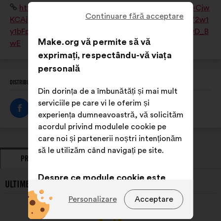
Site
https://www.esaj.asso.fr/?gad_source=1&gclid=Cjw
Master européen de Paysagiste-Concepteur. L'ESAJ
Continuare fără acceptare
internet:
KCAjw0aS3BhA3EiwAKaD2ZaczLLz9quY8DwjmMY2w1
est une association loi 1901 du Groupe SOS.
y1bFpfvoivv8uxVccxLXukgmr2Y3BXPBxoCaQQQAvD_B
Make.org vă permite să vă
wE
exprimați, respectându-vă viața
personală
DISTRIBUIȚI ACEST PROFIL
Din dorința de a îmbunătăți și mai mult
serviciile pe care vi le oferim și
experiența dumneavoastră, vă solicităm
acordul privind modulele cookie pe
care noi și partenerii noștri intenționăm
să le utilizăm când navigați pe site.
PROPUNERI
POZIȚII EXPRIMATE
Despre ce module cookie este
ULTIMELE PROPUNERI PREZENTATE DE ESAJ:
vorba?
Personalizare
Acceptare
Tehnice:
module cookie