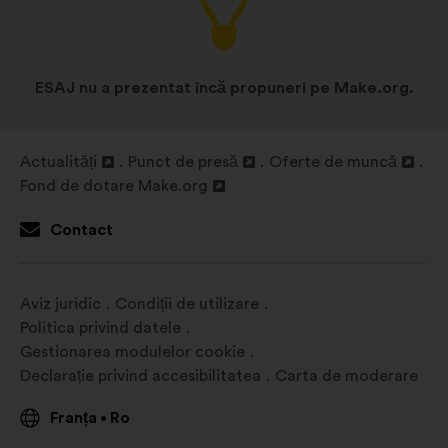
indispensabile pentru funcționarea
site-ului
Legate de preferințe:
module
cookie pentru a vă îmbunătăți
ESAJ nu a prezentat încă propuneri pe Make.org.
experiența când navigați pe site
În scopuri statistice:
module
Actualități
Punct de presă
Oferte de muncă
cookie care contribuie la analiza
Deschidere
Deschidere
Deschidere
Fond de dotare Make.org
consultărilor noastre cetățenești în
într-
Deschidere
într-
într-
mod agregat
o
într-
o
o
Contact
filă
o
filă
filă
Privind rețelele sociale:
module
nouă
filă
nouă
nouă
cookie care ne ajută să ne
nouă
optimizăm impactul prin
Aviz juridic
Condiții de utilizare
intermediul rețelelor sociale
Politica privind datele
Gestionarea modulelor cookie
Declarație privind accesibilitatea
Carta de moderare
Franța
Ro
•