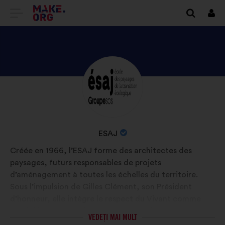
DIRECȚIONARE
Cone
SPRE
PRIMA
PAGINĂ
DESCOPERIȚI
Biografie:
A
PROFILUL
SITE-
ESAJ
ULUI
NUMELE
ESAJ
MAKE.ORG
ORGANIZAȚIEI:
Créée en 1966, l’ESAJ forme des architectes des
paysages, futurs responsables de projets
d’aménagement à toutes les échelles du territoire.
Sous l’impulsion de Gilles Clément, son Président
d’honneur, elle intègre le respect du Vivant comme
préalable à tout projet. Reconnue par la FFP et IFLA,
VEDEȚI MAI MULT
l'ESAJ délivre un Bachelor d’assistant paysagiste et un