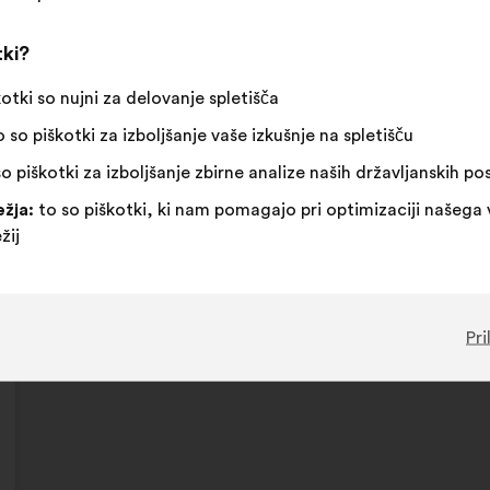
tki?
kotki so nujni za delovanje spletišča
 so piškotki za izboljšanje vaše izkušnje na spletišču
o piškotki za izboljšanje zbirne analize naših državljanskih p
žja:
to so piškotki, ki nam pomagajo pri optimizaciji našega 
žij
Pri