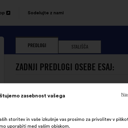
top
Sodelujte z nami
PREDLOGI
STALIŠČA
ZADNJI PREDLOGI OSEBE ESAJ:
Nad
oštujemo zasebnost vašega
Oseba ESAJ še ni oddala p
ših storitev in vaše izkušnje vas prosimo za privolitev v piškot
limo uporabiti med vašim obiskom.