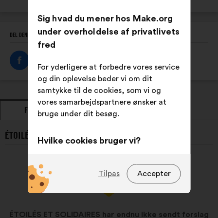
Sig hvad du mener hos Make.org
under overholdelse af privatlivets
DEL DENNE PROFIL
fred
For yderligere at forbedre vores service
og din oplevelse beder vi om dit
samtykke til de cookies, som vi og
vores samarbejdspartnere ønsker at
FORSLAG
HOLDNINGER
bruge under dit besøg.
ÉTOILÉS ET SOLIDAIRES’S SENESTE FORSLAG:
Hvilke cookies bruger vi?
Tekniske:
dvs. cookies, der er
uundværlige for webstedets
Tilpas
Accepter
korrekte drift
Præferencecookies:
dvs. cookies,
der forbedrer brugeroplevelsen,
ÉTOILÉS ET SOLIDAIRES har endnu ikke sendt forslag