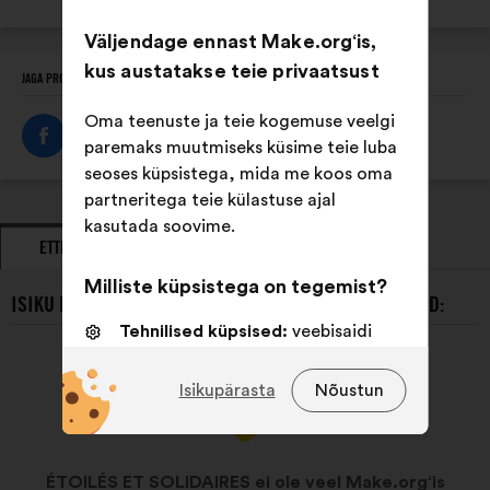
Väljendage ennast Make.org‘is,
kus austatakse teie privaatsust
JAGA PROFIILI
Oma teenuste ja teie kogemuse veelgi
paremaks muutmiseks küsime teie luba
seoses küpsistega, mida me koos oma
partneritega teie külastuse ajal
kasutada soovime.
ETTEPANEKUD
SEISUKOHAVÕTUD
Milliste küpsistega on tegemist?
ISIKU ÉTOILÉS ET SOLIDAIRES VIIMASED ETTEPANEKUD:
Tehnilised küpsised:
veebisaidi
toimimiseks vajalikud küpsised
Isikupärasta
Nõustun
Eelistusküpsised:
küpsised
veebisaidil liikumise kogemuse
parandamiseks
ÉTOILÉS ET SOLIDAIRES ei ole veel Make.org‘is
Statistikaküpsised:
küpsised meie