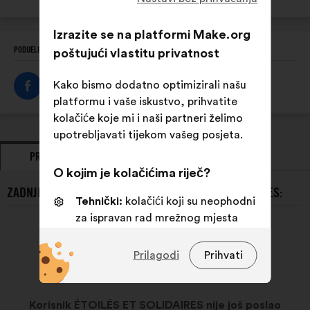
mjesto:
Izrazite se na platformi Make.org
PODIJELI OVAJ PROFIL
poštujući vlastitu privatnost
Kako bismo dodatno optimizirali našu
platformu i vaše iskustvo, prihvatite
kolačiće koje mi i naši partneri želimo
upotrebljavati tijekom vašeg posjeta.
PRIJEDLOZI
STAJALIŠTA
O kojim je kolačićima riječ?
ZADNJI PRIJEDLOZI KORISNIKA ÉTOILÉS ET SOLIDAIRES:
Tehnički:
kolačići koji su neophodni
za ispravan rad mrežnog mjesta
Osobne postavke:
kolačići kojima
Prilagodi
Prihvati
se poboljšava vaše iskustvo prilikom
pregledavanja mrežnog mjesta
Statistički:
kolačići kojima se
Korisnik ÉTOILÉS ET SOLIDAIRES nije još poslao