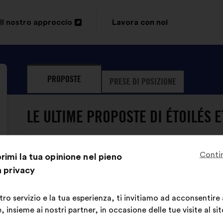
Il nostro approccio
Lavora con noi
Apri
in
un'altra
PROPOSTE
PRESE DI POSIZIONE
scheda
LE ULTIME PROPOSTE DI ÉTOILÉS E
Conti
imi la tua opinione nel pieno
a privacy
stro servizio e la tua esperienza, ti invitiamo ad acconsentire
ÉTOILÉS ET SOLIDAIRES non ha ancora 
 insieme ai nostri partner, in occasione delle tue visite al sit