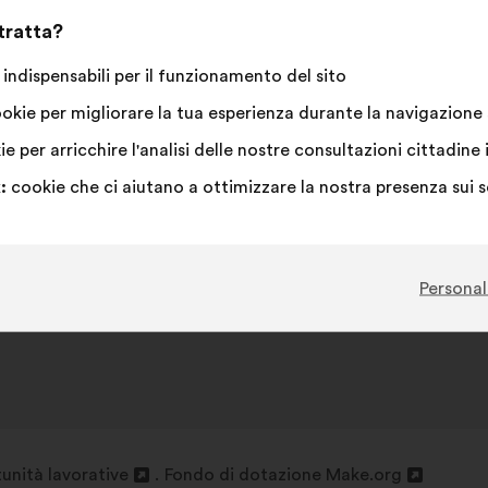
 tratta?
indispensabili per il funzionamento del sito
okie per migliorare la tua esperienza durante la navigazione s
e per arricchire l'analisi delle nostre consultazioni cittadi
:
cookie che ci aiutano a ottimizzare la nostra presenza sui 
Personal
unità lavorative
Fondo di dotazione Make.org
Apri