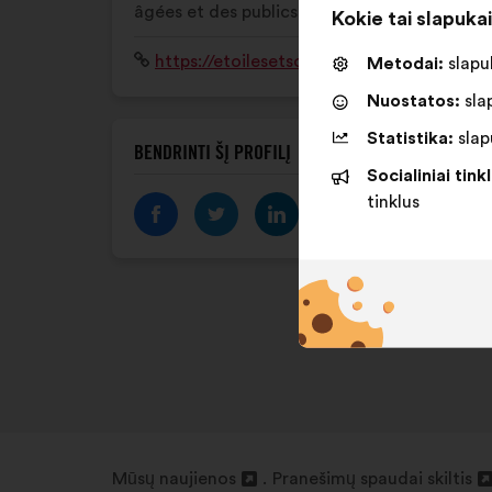
âgées et des publics fragilisés.
Kokie tai slapuka
Interneto
https://etoilesetsolidaires.fr/
Metodai:
slapuk
svetainė:
Nuostatos:
slap
Statistika:
slapu
BENDRINTI ŠĮ PROFILĮ
Socialiniai tinkl
tinklus
Mūsų naujienos
Pranešimų spaudai skiltis
Atverti
Atverti