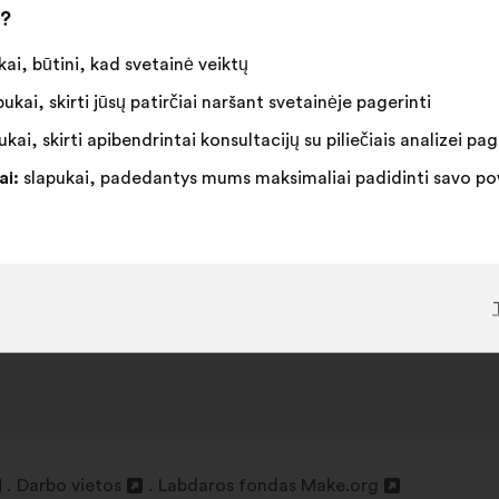
i?
ai, būtini, kad svetainė veiktų
ukai, skirti jūsų patirčiai naršant svetainėje pagerinti
kai, skirti apibendrintai konsultacijų su piliečiais analizei pag
ai:
slapukai, padedantys mums maksimaliai padidinti savo pove
Darbo vietos
Labdaros fondas Make.org
Atverti
Atverti