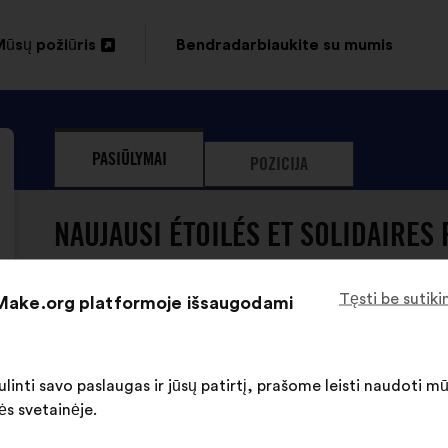
ūsų požiūris
Bendradarbiaukite su mumis
tverti
naujame
kirtuke
PASIŪLYMAI
POZICIJA
NAUJAUSI ÉTOILÉS ET SOLIDAIRES 
Tęsti be sutik
 Make.org platformoje išsaugodami
linti savo paslaugas ir jūsų patirtį, prašome leisti naudoti m
ÉTOILÉS ET SOLIDAIRES dar nepateikė 
ės svetainėje.