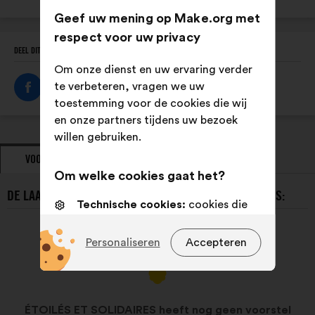
Geef uw mening op Make.org met
respect voor uw privacy
DEEL DIT PROFIEL
Om onze dienst en uw ervaring verder
te verbeteren, vragen we uw
toestemming voor de cookies die wij
en onze partners tijdens uw bezoek
willen gebruiken.
VOORSTELLEN
STANDPUNTEN
Om welke cookies gaat het?
DE LAATSTE VOORSTELLEN VAN ÉTOILÉS ET SOLIDAIRES:
Technische cookies:
cookies die
essentieel zijn voor de werking van
de site
Personaliseren
Accepteren
Voorkeurscookies:
cookies om uw
ervaring tijdens uw bezoek aan
onze website te verbeteren
ÉTOILÉS ET SOLIDAIRES heeft nog geen voorstel