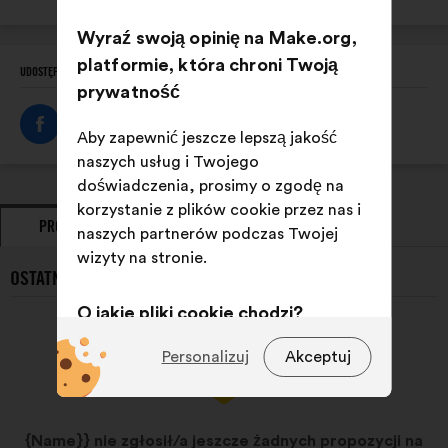
internetowa:
Wyraź swoją opinię na Make.org,
platformie, która chroni Twoją
UDOSTĘPNIJ TEN PROFIL
prywatność
Aby zapewnić jeszcze lepszą jakość
naszych usług i Twojego
doświadczenia, prosimy o zgodę na
korzystanie z plików cookie przez nas i
PROPOZYCJE
ZAJĘTE STANOWISKA
naszych partnerów podczas Twojej
wizyty na stronie.
OSTATNIE PROPOZYCJE {NAME}}:
O jakie pliki cookie chodzi?
Techniczne:
pliki cookie niezbędne
Personalizuj
Akceptuj
do funkcjonowania strony
Preferencyjne:
pliki cookie
służące poprawieniu
{Name}} nie zgłosił/a jeszcze żadnych propozycji na