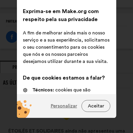
Internet:
Exprima-se em Make.org com
respeito pela sua privacidade
PARTILHE ESTE PERFIL
A fim de melhorar ainda mais o nosso
serviço e a sua experiência, solicitamos
o seu consentimento para os cookies
que nós e os nossos parceiros
desejamos utilizar durante a sua visita.
PROPOSTAS
POSICIONAMENTOS
De que cookies estamos a falar?
AS ÚLTIMAS PROPOSTAS DE ÉTOILÉS ET SOLIDAIRES:
Técnicos:
cookies que são
essenciais para o funcionamento
do sitio Internet
Personalizar
Aceitar
Preferências:
cookies para
melhorar a sua experiência quando
navega no sítio Internet
ÉTOILÉS ET SOLIDAIRES ainda não apresentou uma