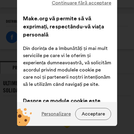
Continuare fără acceptare
internet:
Make.org vă permite să vă
DISTRIBUIȚI ACEST PROFIL
exprimați, respectându-vă viața
personală
Din dorința de a îmbunătăți și mai mult
serviciile pe care vi le oferim și
experiența dumneavoastră, vă solicităm
PROPUNERI
POZIȚII EXPRIMATE
acordul privind modulele cookie pe
care noi și partenerii noștri intenționăm
ULTIMELE PROPUNERI PREZENTATE DE ÉTOILÉS ET
să le utilizăm când navigați pe site.
SOLIDAIRES:
Despre ce module cookie este
vorba?
Personalizare
Acceptare
Tehnice:
module cookie
indispensabile pentru funcționarea