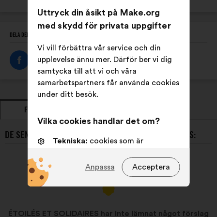
Uttryck din åsikt på Make.org
med skydd för privata uppgifter
DELA DEN HÄR PROFILEN
Vi vill förbättra vår service och din
upplevelse ännu mer. Därför ber vi dig
samtycka till att vi och våra
samarbetspartners får använda cookies
under ditt besök.
FÖRSLAG
STÄLLNINGSTAGANDEN
Vilka cookies handlar det om?
DE SENASTE FÖRSLAGEN FRÅN ÉTOILÉS ET SOLIDAIRES:
Tekniska:
cookies som är
nödvändiga för att webbsidan ska
fungera
Anpassa
Acceptera
Preferenscookies:
cookies som
förbättrar din upplevelse när du
använder webbplatsen
ÉTOILÉS ET SOLIDAIRES har inte lämnat något förslag