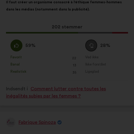
Il faut créer un organisme consacré à l’éthique femmes-hommes
indhold:
følgende
dans les médias (notamment dans la publicité).
fordeling:
Dette
202 stemmer
forslag
har
Enig
Neutral
59%
28%
opnået:
:
:
Favorit
Ved ikke
:
gang
:
gang
22
Dette
Dette
Banal
Ikke forstået
:
gang
:
gang
13
forslag
forslag
Realistisk
Ligeglad
:
gang
:
gang
35
er
er
kvalificeret
kvalificeret
Indsendt i
Comment lutter contre toutes les
som:
som:
inégalités subies par les femmes ?
Fabrique Spinoza
Forslag
fra: