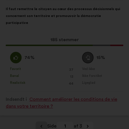
Forslagets
Med
Il faut remettre le citoyen au cœur des processus décisionnels qui
indhold:
følgende
concernent son territoire et promouvoir la démocratie
fordeling:
participative
Dette
185 stemmer
forslag
har
Enig
Neutral
74%
15%
opnået:
:
:
Favorit
Ved ikke
:
gang
:
gang
37
Dette
Dette
Banal
Ikke forstået
:
gang
:
gang
13
forslag
forslag
Realistisk
Ligeglad
:
gang
:
gang
44
er
er
kvalificeret
kvalificeret
Indsendt i
Comment améliorer les conditions de vie
som:
som:
dans votre territoire ?
Side
1
af 3