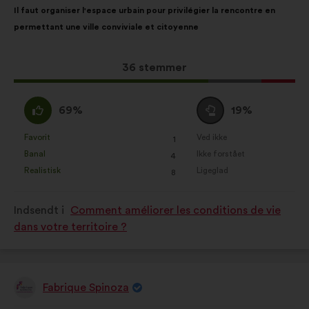
Forslagets
Med
Il faut organiser l'espace urbain pour privilégier la rencontre en
indhold:
følgende
permettant une ville conviviale et citoyenne
fordeling:
Dette
36 stemmer
forslag
har
Enig
Neutral
69%
19%
opnået:
:
:
Favorit
Ved ikke
:
gang
:
gang
1
Dette
Dette
Banal
Ikke forstået
:
gang
:
gang
4
forslag
forslag
Realistisk
Ligeglad
:
gang
:
gang
8
er
er
kvalificeret
kvalificeret
Indsendt i
Comment améliorer les conditions de vie
som:
som:
dans votre territoire ?
Fabrique Spinoza
Forslag
fra: