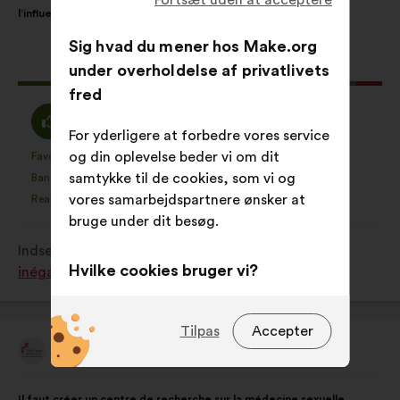
indhold:
følgende
l’influence des stéréotypes.
fordeling:
Sig hvad du mener hos Make.org
Dette
514 stemmer
under overholdelse af privatlivets
forslag
fred
har
Enig
Neutral
78%
15%
opnået:
For yderligere at forbedre vores service
:
:
og din oplevelse beder vi om dit
Favorit
Ved ikke
:
gang
:
gang
70
Dette
Dette
samtykke til de cookies, som vi og
Banal
Ikke forstået
:
gang
:
gang
33
forslag
forslag
vores samarbejdspartnere ønsker at
Realistisk
Ligeglad
:
gang
:
gang
142
er
er
bruge under dit besøg.
kvalificeret
kvalificeret
Indsendt i
Comment lutter contre toutes les
som:
som:
Hvilke cookies bruger vi?
inégalités subies par les femmes ?
Tekniske:
dvs. cookies, der er
uundværlige for webstedets
Tilpas
Accepter
korrekte drift
Fabrique Spinoza
Forslag
fra:
Præferencecookies:
dvs. cookies,
Forslagets
Med
Il faut créer un centre de recherche sur la médecine sexuelle