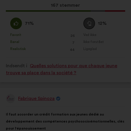
Dette
167 stemmer
forslag
har
Enig
Neutral
71%
12%
opnået:
:
:
Favorit
Ved ikke
:
gang
:
gang
26
Dette
Dette
Banal
Ikke forstået
:
gang
:
gang
7
forslag
forslag
Realistisk
Ligeglad
:
gang
:
gang
44
er
er
kvalificeret
kvalificeret
Indsendt i
Quelles solutions pour que chaque jeune
som:
som:
trouve sa place dans la société ?
Fabrique Spinoza
Forslag
fra:
Forslagets
Med
Il faut accorder un crédit formation aux jeunes dédié au
indhold:
følgende
développement des compétences psychosocioémotionnelles, clés
fordeling:
pour l'épanouissement