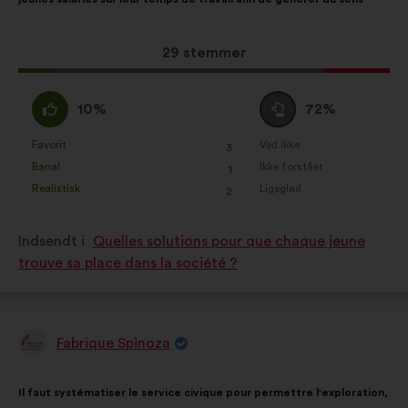
fordeling:
Dette
29 stemmer
forslag
har
Enig
Neutral
10%
72%
opnået:
:
:
Favorit
Ved ikke
:
gang
:
gang
3
Dette
Dette
Banal
Ikke forstået
:
gang
:
gang
1
forslag
forslag
Realistisk
Ligeglad
:
gang
:
gang
2
er
er
kvalificeret
kvalificeret
Indsendt i
Quelles solutions pour que chaque jeune
som:
som:
trouve sa place dans la société ?
Fabrique Spinoza
Forslag
fra:
Forslagets
Med
Il faut systématiser le service civique pour permettre l'exploration,
indhold:
følgende