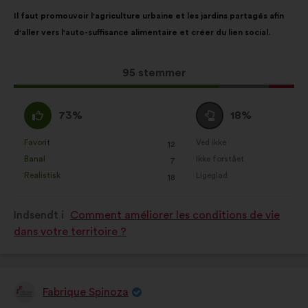
Forslagets
Med
Il faut promouvoir l'agriculture urbaine et les jardins partagés afin
indhold:
følgende
d'aller vers l'auto-suffisance alimentaire et créer du lien social.
fordeling:
Dette
95 stemmer
forslag
har
Enig
Neutral
73%
18%
opnået:
:
:
Favorit
Ved ikke
:
gang
:
gang
12
Dette
Dette
Banal
Ikke forstået
:
gang
:
gang
7
forslag
forslag
Realistisk
Ligeglad
:
gang
:
gang
18
er
er
kvalificeret
kvalificeret
Indsendt i
Comment améliorer les conditions de vie
som:
som:
dans votre territoire ?
Fabrique Spinoza
Forslag
fra: