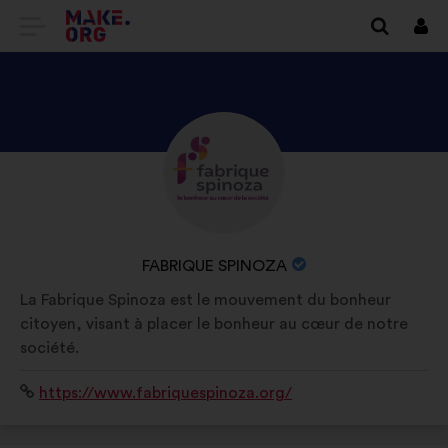
TILBAGE
Log
på
TIL
MAKE.ORG’S
STARTSIDE
SE
Biografi:
FABRIQUE
SPINOZA’S
PROFIL
ORGANISATIONENS
FABRIQUE SPINOZA
NAVN:
La Fabrique Spinoza est le mouvement du bonheur
citoyen, visant à placer le bonheur au cœur de notre
société.
Websted:
https://www.fabriquespinoza.org/