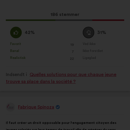
Dette
186 stemmer
forslag
har
Enig
Neutral
42%
31%
opnået:
:
:
Favorit
Ved ikke
:
gang
:
gang
19
Dette
Dette
Banal
Ikke forstået
:
gang
:
gang
7
forslag
forslag
Realistisk
Ligeglad
:
gang
:
gang
22
er
er
kvalificeret
kvalificeret
Indsendt i
Quelles solutions pour que chaque jeune
som:
som:
trouve sa place dans la société ?
Fabrique Spinoza
Forslag
fra:
Forslagets
Med
Il faut créer un droit opposable pour l'engagement citoyen des
indhold:
følgende
jeunes salariés sur leur temps de travail afin de générer du sens