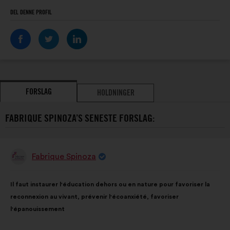
DEL DENNE PROFIL
FORSLAG
HOLDNINGER
FABRIQUE SPINOZA’S SENESTE FORSLAG:
Fabrique Spinoza
Forslag
fra:
Forslagets
Med
Il faut instaurer l'éducation dehors ou en nature pour favoriser la
indhold:
følgende
reconnexion au vivant, prévenir l'écoanxiété, favoriser
fordeling:
l'épanouissement